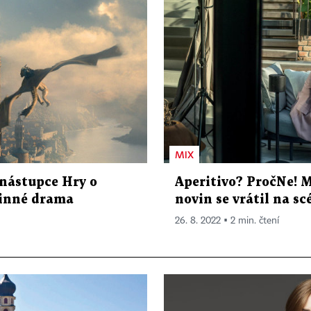
MIX
 nástupce Hry o
Aperitivo? PročNe! 
dinné drama
novin se vrátil na s
26. 8. 2022 ▪ 2 min. čtení