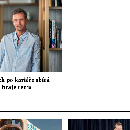
h po kariéře sbírá
e hraje tenis