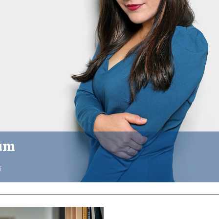
dům
í