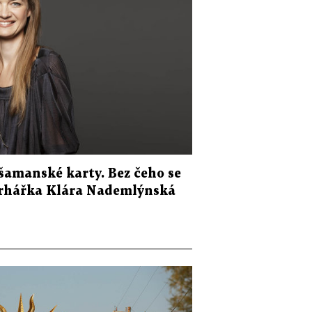
šamanské karty. Bez čeho se
vrhářka Klára Nademlýnská