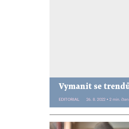
Vymanit se tren
EDITORIAL
26. 8. 2022 ▪ 2 min. čten