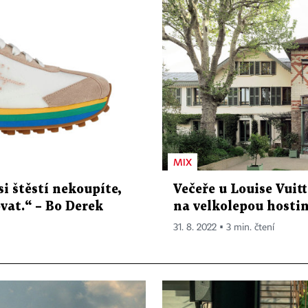
MIX
si štěstí nekoupíte,
Večeře u Louise Vuit
vat.“ – Bo Derek
na velkolepou hosti
31. 8. 2022 ▪ 3 min. čtení