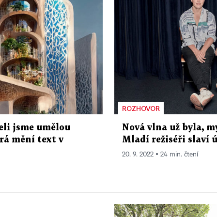
ROZHOVOR
eli jsme umělou
Nová vlna už byla, m
rá mění text v
Mladí režiséři slaví
20. 9. 2022 ▪ 24 min. čtení