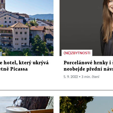
(NE)ZBYTNOSTI
me hotel, který ukrývá
Porcelánové hrnky i 
etně Picassa
neobejde přední ná
5. 9. 2022 ▪ 3 min. čtení