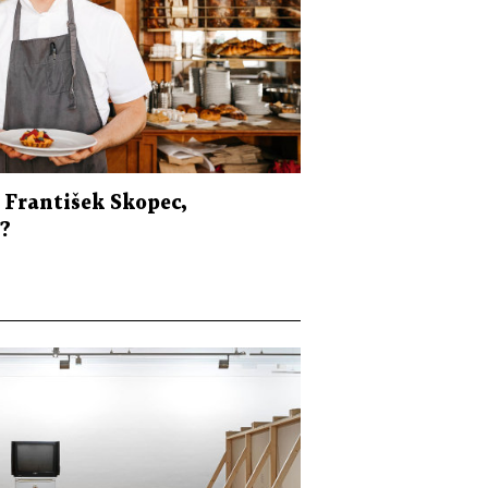
 František Skopec,
y?