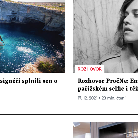
ROZHOVOR
esignéři splnili sen o
Rozhovor PročNe: E
pařížském selfie i t
17. 12. 2021 ▪ 23 min. čtení