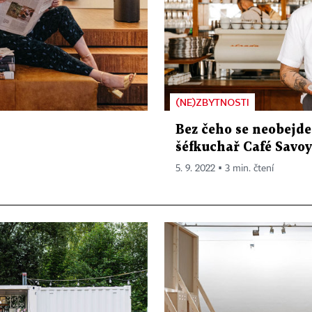
(NE)ZBYTNOSTI
Bez čeho se neobejde
šéfkuchař Café Savo
5. 9. 2022 ▪ 3 min. čtení