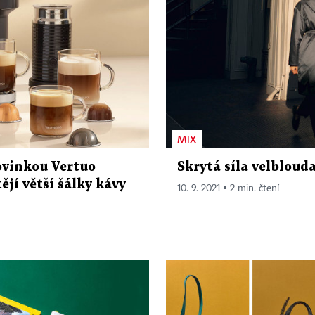
MIX
ovinkou Vertuo
Skrytá síla velbloud
ějí větší šálky kávy
10. 9. 2021 ▪ 2 min. čtení