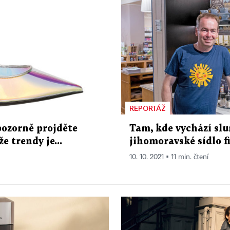
REPORTÁŽ
pozorně projděte
Tam, kde vychází slu
e trendy je...
jihomoravské sídlo 
10. 10. 2021 ▪ 11 min. čtení