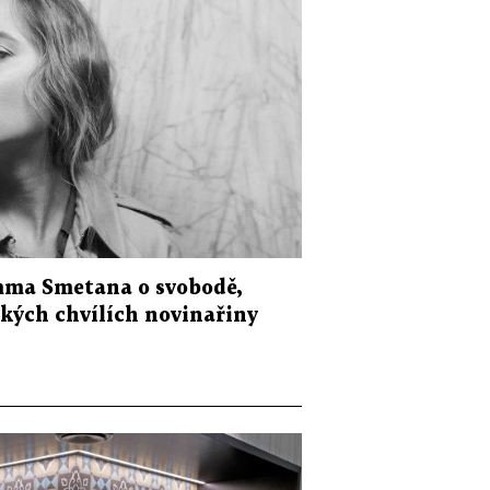
mma Smetana o svobodě,
ěžkých chvílích novinařiny