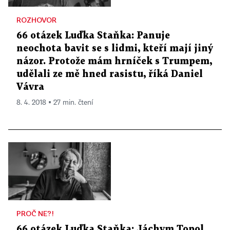
ROZHOVOR
66 otázek Luďka Staňka: Panuje
neochota bavit se s lidmi, kteří mají jiný
názor. Protože mám hrníček s Trumpem,
udělali ze mě hned rasistu, říká Daniel
Vávra
8. 4. 2018 ▪ 27 min. čtení
PROČ NE?!
66 otázek Luďka Staňka: Jáchym Topol