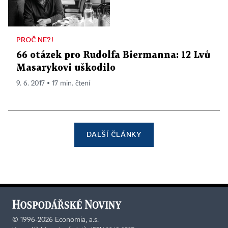
PROČ NE?!
66 otázek pro Rudolfa Biermanna: 12 Lvů
Masarykovi uškodilo
9. 6. 2017 ▪ 17 min. čtení
DALŠÍ ČLÁNKY
©
1996-2026
Economia, a.s.