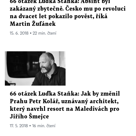
66 otázek Luďka Staňka: Absint byl
zakázaný zbytečně. Česko mu po revoluci
na dvacet let pokazilo pověst, říká
Martin Žufánek
15. 6. 2018 ▪ 22 min. čtení
66 otázek Luďka Staňka: Jak by změnil
Prahu Petr Kolář, uznávaný architekt,
který navrhl resort na Maledivách pro
Jiřího Šmejce
17. 5. 2018 ▪ 16 min. čtení