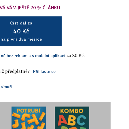
VÁ VÁM JEŠTĚ 70 % ČLÁNKU
Číst dál za
40 Kč
na první dva měsíce
za 80 Kč.
tné bez reklam a s mobilní aplikací
iž předplatné?
Přihlaste se
#muži