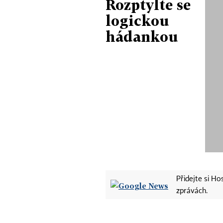
Rozptylte se
logickou
hádankou
Přidejte si H
zprávách.