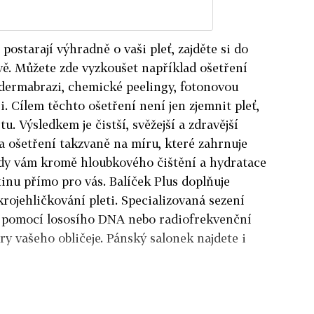
 postarají výhradně o vaši pleť, zajděte si do
ě. Můžete zde vyzkoušet například ošetření
 dermabrazi, chemické peelingy, fotonovou
i. Cílem těchto ošetření není jen zjemnit pleť,
litu. Výsledkem je čistší, svěžejší a zdravější
a ošetření takzvaně na míru, které zahrnuje
dy vám kromě hloubkového čištění a hydratace
nu přímo pro vás. Balíček Plus doplňuje
rojehličkování pleti. Specializovaná sezení
í pomocí lososího DNA nebo radiofrekvenční
ry vašeho obličeje. Pánský salonek najdete i