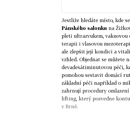
Jestliže hledáte místo, kde se
Pánského salonku
na Žižkov
pleti ultrazvukem, vakuovou
terapii i vlasovou mezoterapi
ale zlepšit její kondici a vita
vzhled. Objednat se můžete n
devadesátiminutovou péči, k
pomohou sestavit domácí ruti
základní péči například o mik
zahrnují procedury omlazen
lifting, který pozvedne kontu
v Brně.