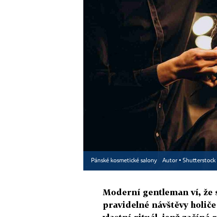
Pánské kosmetické salony
Autor ▪
Shutterstock
Moderní gentleman ví, že se
pravidelné návštěvy holiče