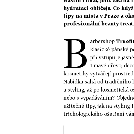
vlastní rituál, jenž začín
hydratací obličeje. Co když
tipy na místa v Praze a okol
profesionální beauty trea
B
arbershop
Truefit
klasické pánské p
při vstupu je jasn
Tmavé dřevo, dece
kosmetiky vytvářejí prostředí
Nabídka sahá od tradičního 
a styling, až po kosmetická o
nebo s vypadáváním? Objednej
užitečné tipy, jak na styling
trichologického ošetření vám