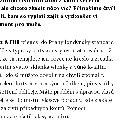
á ranním čištěním zubů a končí večerní
 ale chcete zkusit něco víc? Přinášíme čtyři
í, kam se vyplatí zajít a vyzkoušet si
tment pro muže.
t & Hill
přenesl do Prahy londýnský standard
éče s typicky britskou stylovou atmosféru. Už
é, že tu nenajdete jen obyčejné křeslo u zrcadla.
ntní světlo, sklenka whisky a vůně kvalitní
, kde si můžete dovolit na chvíli zpomalit.
holení břitvou s horkým ručníkem, přes střihy
šetření obličeje. Máte problém s úpravou vlasů
te se do místní vlasové poradny, kde získáte
 i zakrytí případných koutů. Pomocí
 navíc ošetří vlasy na míru.