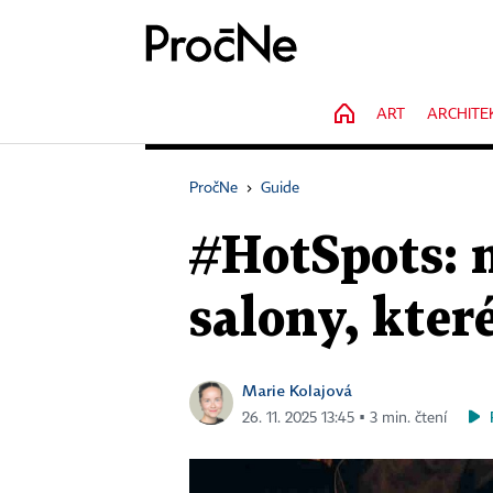
HOME
ART
ARCHITE
PročNe
›
Guide
#HotSpots: 
salony, kter
Marie Kolajová
26. 11. 2025 13:45 ▪ 3 min. čtení