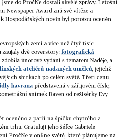
 jsme do PročNe dostali skvělé zprávy. Letošní
an Newspaper Award zná své vítěze a
ník Hospodářských novin byl porotou oceněn
evropských zemí a více než čtyř tisíc
 zaujaly dvě coverstory:
fotografická
á zdobila únorové vydání s tématem Naděje, a
rlínských ateliérů nadaných umělců
, jejichž
avějších sbírkách po celém světě. Třetí cenu
ídly havrana
představená v zářijovém čísle,
tkometrážní snímek Raven od režisérky Evy
pět oceněno a patří na špičku chytrého a
ém trhu. Gratuluji jeho šéfce Gabriele
ení PročNe v online světě, které plánujeme na