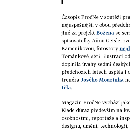
Časopis PročNe v soutěži prav
nejúspěšnější, v obou předch
jiné za projekt
Božena
se ser
spisovatelky Aňou Geislerov
Kameníkovou, fotostory
nejd
Tománkové, sérii ilustrací o
doplnila úvahy sedmi českých
předchozích letech uspěla i 
trenéra
Josého Mourinha
ne
těla
.
Magazín PročNe vychází jako
Klade důraz především na kv
osobnostmi, reportáže a inspi
designu, umění, technologií, 