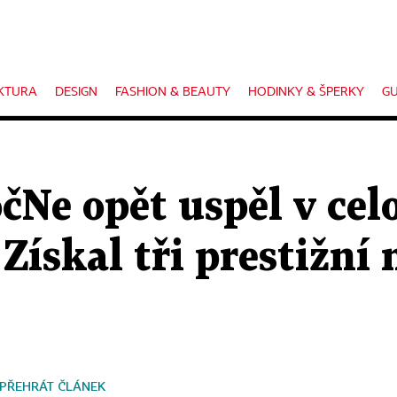
KTURA
DESIGN
FASHION & BEAUTY
HODINKY & ŠPERKY
GU
čNe opět uspěl v cel
Získal tři prestižní
PŘEHRÁT ČLÁNEK