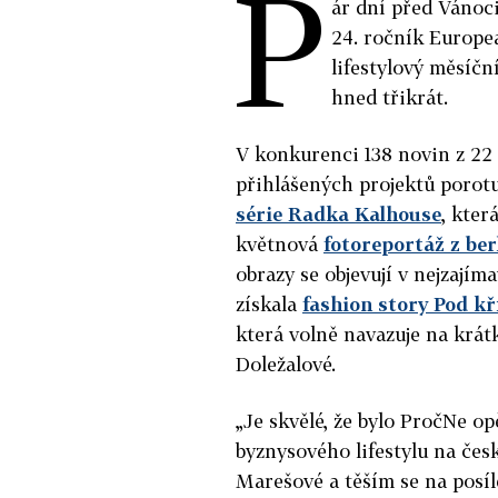
P
ár dní před Vánoci
24. ročník Europe
lifestylový měsíč
hned třikrát.
V konkurenci 138 novin z 22 
přihlášených projektů porotu
série Radka Kalhouse
, kter
květnová
fotoreportáž z be
obrazy se objevují v nejzajím
získala
fashion story Pod kř
která volně navazuje na krá
Doležalové.
„Je skvělé, že bylo PročNe o
byznysového lifestylu na česk
Marešové a těším se na posíl