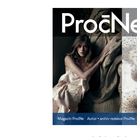
Magazín PročNe
Autor ▪
archiv redakce PročNe