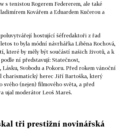
ew s tenistou Rogerem Federerem, ale také
 Vladimírem Kovářem a Eduardem Kučerou a
oluvytvářejí hostující šéfredaktoři z řad
 letos to byla módní návrhářka Liběna Rochová,
í, které by měly být součástí našich životů, a k
 podle ní představují: Statečnost,
, Lásku, Svobodu a Pokoru. Před rokem vánoční
il charismatický herec Jiří Bartoška, který
 svého (nejen) filmového světa, a před
ora ujal moderátor Leoš Mareš.
kal tři prestižní novinářská