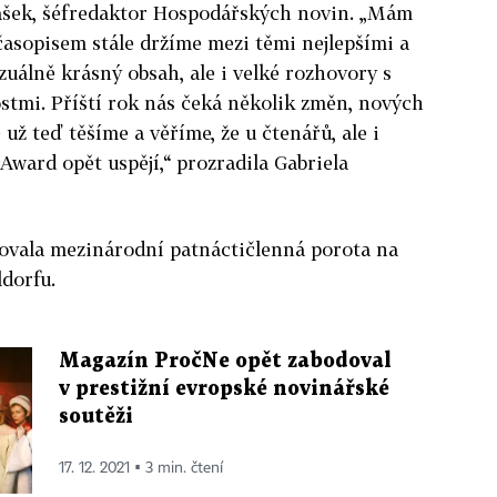
 Mašek, šéfredaktor Hospodářských novin. „Mám
 časopisem stále držíme mezi těmi nejlepšími a
uálně krásný obsah, ale i velké rozhovory s
stmi. Příští rok nás čeká několik změn, nových
 už teď těšíme a věříme, že u čtenářů, ale i
ward opět uspějí,“ prozradila Gabriela
dovala mezinárodní patnáctičlenná porota na
dorfu.
Magazín PročNe opět zabodoval
v prestižní evropské novinářské
soutěži
17. 12. 2021 ▪ 3 min. čtení