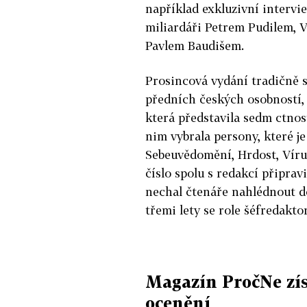
například exkluzivní intervi
miliardáři Petrem Pudilem,
Pavlem Baudišem.
Prosincová vydání tradičně sp
předních českých osobností,
která představila sedm ctnost
nim vybrala persony, které je
Sebeuvědomění, Hrdost, Víru
číslo spolu s redakcí připrav
nechal čtenáře nahlédnout do
třemi lety se role šéfredakt
Magazín PročNe zís
ocenění