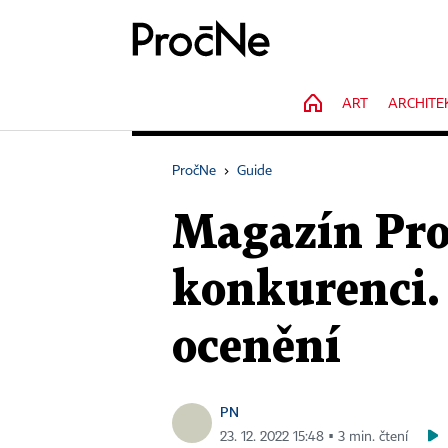
HOME
ART
ARCHITE
PročNe
›
Guide
Magazín Pro
konkurenci. 
ocenění
PN
23. 12. 2022 15:48 ▪ 3 min. čtení