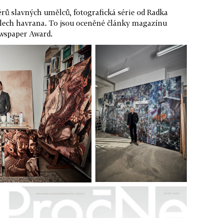
érů slavných umělců, fotografická série od Radka
dlech havrana. To jsou oceněné články magazínu
wspaper Award.