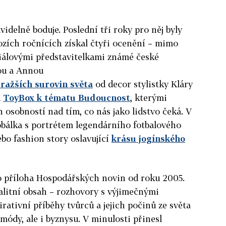
idelně boduje. Poslední tři roky pro něj byly
ozích ročnících získal čtyři ocenění – mimo
iálovými představitelkami známé české
ou a Annou
ražších surovin světa
od decor stylistky Kláry
d
ToyBox k tématu Budoucnost
, kterými
 osobností nad tím, co nás jako lidstvo čeká. V
obálka s portrétem legendárního fotbalového
bo fashion story oslavující
krásu jogínského
 příloha Hospodářských novin od roku 2005.
alitní obsah – rozhovory s výjimečnými
rativní příběhy tvůrců a jejich počinů ze světa
módy, ale i byznysu. V minulosti přinesl