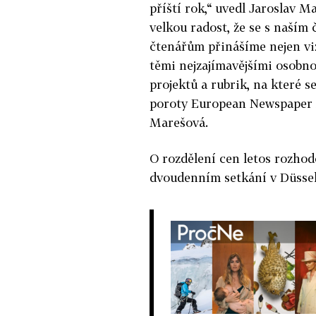
příští rok,“ uvedl Jaroslav
velkou radost, že se s naším
čtenářům přinášíme nejen viz
těmi nejzajímavějšími osobno
projektů a rubrik, na které se
poroty European Newspaper A
Marešová.
O rozdělení cen letos rozho
dvoudenním setkání v Düssel