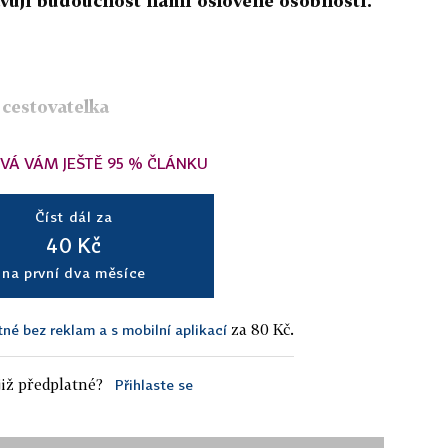
avují budoucnost námi oslovené osobnosti.
 cestovatelka
VÁ VÁM JEŠTĚ 95 % ČLÁNKU
Číst dál za
40 Kč
na první dva měsíce
za 80 Kč.
tné bez reklam a s mobilní aplikací
iž předplatné?
Přihlaste se