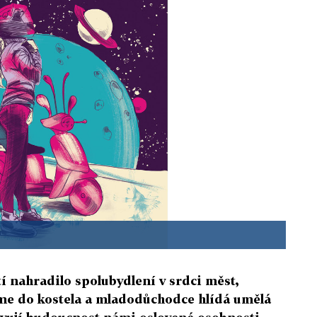
í nahradilo spolubydlení v srdci měst,
me do kostela a mladodůchodce hlídá umělá