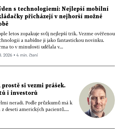
ýden s technologiemi: Nejlepší mobilní
kládačky přicházejí v nejhorší možné
obě
ple letos zopakuje svůj nejlepší trik. Vezme ověřenou
chnologii a nabídne ji jako fantastickou novinku.
rma to v minulosti udělala v...
 8. 2026 ▪ 4 min. čtení
 prostě si vezmi prášek.
tů i investorů
 velmi neradi. Podle průzkumů má k
z deseti amerických pacientů....