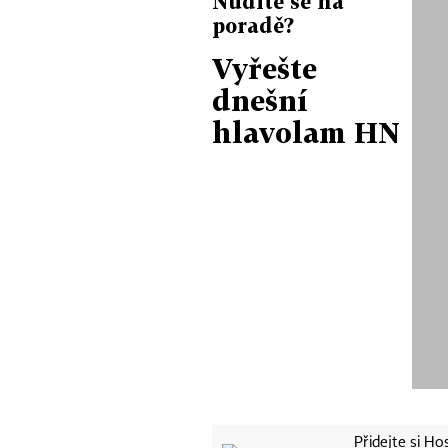
Nudíte se na
poradě?
Vyřešte
dnešní
hlavolam HN
Přidejte si H