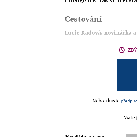
inteligence. Tak si předst
Cestování
Lucie Radová, novinářka a
ZBÝ
Nebo zkuste
předpla
Máte j