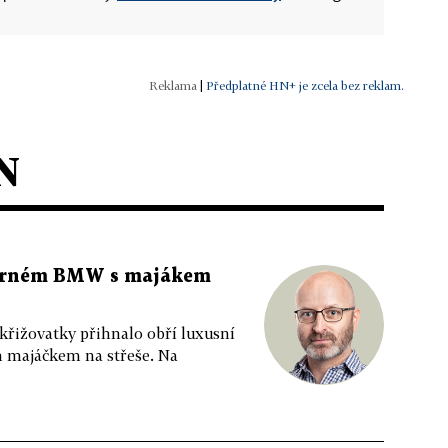
|
Předplatné HN+ je zcela bez reklam.
N
 černém BMW s majákem
 křižovatky přihnalo obří luxusní
m majáčkem na střeše. Na