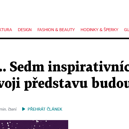
KTURA
DESIGN
FASHION & BEAUTY
HODINKY & ŠPERKY
GU
.. Sedm inspirativní
voji představu budo
PŘEHRÁT ČLÁNEK
min. čtení