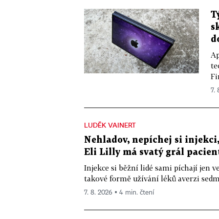
T
s
d
Ap
te
Fi
7.
LUDĚK VAINERT
Nehladov, nepíchej si injekci,
Eli Lilly má svatý grál pacien
Injekce si běžní lidé sami píchají jen
takové formě užívání léků averzi sedm 
7. 8. 2026 ▪ 4 min. čtení