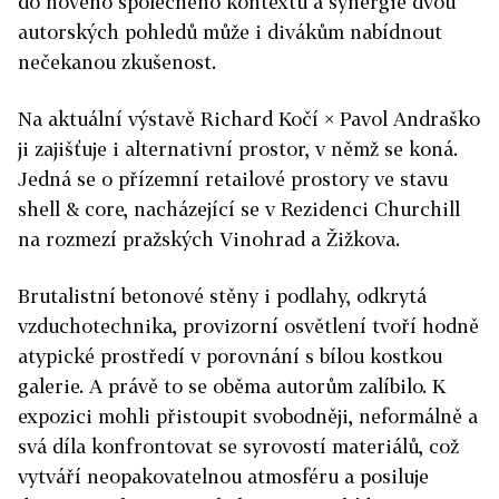
do nového společného kontextu a synergie dvou
autorských pohledů může i divákům nabídnout
nečekanou zkušenost.
Na aktuální výstavě Richard Kočí × Pavol Andraško
ji zajišťuje i alternativní prostor, v němž se koná.
Jedná se o přízemní retailové prostory ve stavu
shell & core, nacházející se v Rezidenci Churchill
na rozmezí pražských Vinohrad a Žižkova.
Brutalistní betonové stěny i podlahy, odkrytá
vzduchotechnika, provizorní osvětlení tvoří hodně
atypické prostředí v porovnání s bílou kostkou
galerie. A právě to se oběma autorům zalíbilo. K
expozici mohli přistoupit svobodněji, neformálně a
svá díla konfrontovat se syrovostí materiálů, což
vytváří neopakovatelnou atmosféru a posiluje