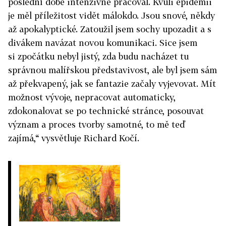
poslední době intenzivně pracoval. Kvůli epidemii
je měl příležitost vidět málokdo. Jsou snové, někdy
až apokalyptické. Zatoužil jsem sochy upozadit a s
divákem navázat novou komunikaci. Sice jsem
si zpočátku nebyl jistý, zda budu nacházet tu
správnou malířskou představivost, ale byl jsem sám
až překvapený, jak se fantazie začaly vyjevovat. Mít
možnost vývoje, nepracovat automaticky,
zdokonalovat se po technické stránce, posouvat
význam a proces tvorby samotné, to mě teď
zajímá,“ vysvětluje Richard Kočí.