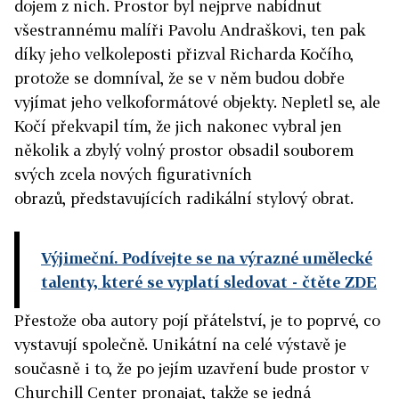
dojem z nich. Prostor byl nejprve nabídnut
všestrannému malíři Pavolu Andraškovi, ten pak
díky jeho velkoleposti přizval Richarda Kočího,
protože se domníval, že se v něm budou dobře
vyjímat jeho velkoformátové objekty. Nepletl se, ale
Kočí překvapil tím, že jich nakonec vybral jen
několik a zbylý volný prostor obsadil souborem
svých zcela nových figurativních
obrazů, představujících radikální stylový obrat.
Výjimeční. Podívejte se na výrazné umělecké
talenty, které se vyplatí sledovat
- čtěte ZDE
Přestože oba autory pojí přátelství, je to poprvé, co
vystavují společně. Unikátní na celé výstavě je
současně i to, že po jejím uzavření bude prostor v
Churchill Center pronajat, takže se jedná