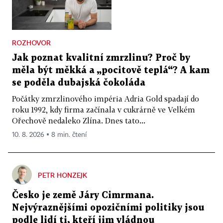
ROZHOVOR
Jak poznat kvalitní zmrzlinu? Proč by
měla být měkká a „pocitově teplá“? A kam
se poděla dubajská čokoláda
Počátky zmrzlinového impéria Adria Gold spadají do
roku 1992, kdy firma začínala v cukrárně ve Velkém
Ořechově nedaleko Zlína. Dnes tato...
10. 8. 2026 ▪ 8 min. čtení
PETR HONZEJK
Česko je země Járy Cimrmana.
Nejvýraznějšími opozičními politiky jsou
podle lidí ti, kteří jim vládnou