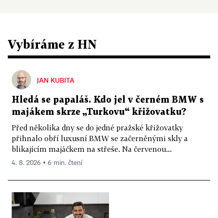
Vybíráme z HN
JAN KUBITA
Hledá se papaláš. Kdo jel v černém BMW s
majákem skrze „Turkovu“ křižovatku?
Před několika dny se do jedné pražské křižovatky
přihnalo obří luxusní BMW se začerněnými skly a
blikajícím majáčkem na střeše. Na červenou...
4. 8. 2026 ▪ 6 min. čtení