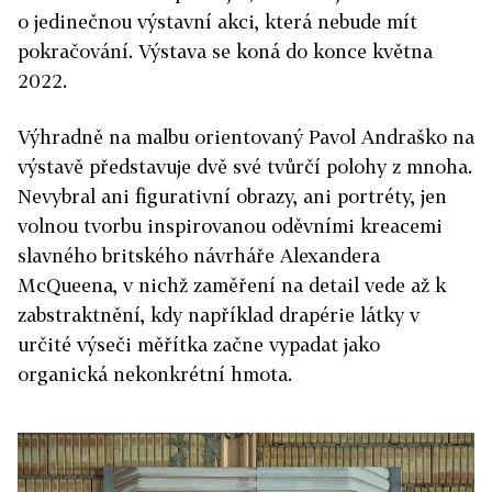
o jedinečnou výstavní akci, která nebude mít
pokračování. Výstava se koná do konce května
2022.
Výhradně na malbu orientovaný Pavol Andraško na
výstavě představuje dvě své tvůrčí polohy z mnoha.
Nevybral ani figurativní obrazy, ani portréty, jen
volnou tvorbu inspirovanou oděvními kreacemi
slavného britského návrháře Alexandera
McQueena, v nichž zaměření na detail vede až k
zabstraktnění, kdy například drapérie látky v
určité výseči měřítka začne vypadat jako
organická nekonkrétní hmota.