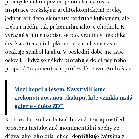
promyšlená kompozice, jemná barevnost a
inspirace pražskými architektonickými prvky,
jednou art deco elementy, podruhé kubismem, ale
třeba i něčím tak přízemním, jako je chodník. K
výraznějšímu rukopisu se pak vracím v několika
čistě abstraktních plátnech, v nichž se často
opakuje symbol kruhu. V poslední době mě zase
oslovil, i když se někdy protahuje do elipsy nebo
propadá,“ okomentoval průřez děl Pavol Andraško.
Mezi kopci a lesem. Navštívili jsme
zrekonstruovanou chalupu, kde vznikla malá
galerie
- čtěte ZDE
Kdo tvorbu Richarda Kočího zná, ten uprostřed
prostoru instalované monumentální sochy ze
dřeva jako jeho díla lehce identifikuje (většina z