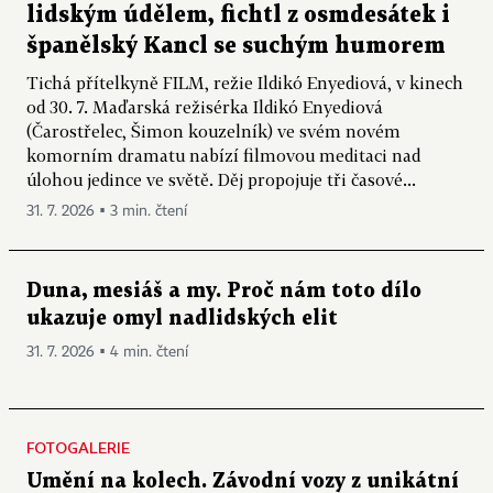
lidským údělem, fichtl z osmdesátek i
španělský Kancl se suchým humorem
Tichá přítelkyně FILM, režie Ildikó Enyediová, v kinech
od 30. 7. Maďarská režisérka Ildikó Enyediová
(Čarostřelec, Šimon kouzelník) ve svém novém
komorním dramatu nabízí filmovou meditaci nad
úlohou jedince ve světě. Děj propojuje tři časové...
31. 7. 2026 ▪ 3 min. čtení
Duna, mesiáš a my. Proč nám toto dílo
ukazuje omyl nadlidských elit
31. 7. 2026 ▪ 4 min. čtení
FOTOGALERIE
Umění na kolech. Závodní vozy z unikátní