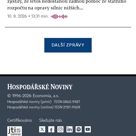
zjistily, že letos nedostanou žádnou pomoc ze státního
rozpočtu na opravy silnic nižších...
10. 8. 2026 ▪ 13:31 min.
DALŠÍ ZPRÁVY
©
1996-2026
Economia, a.s.
Hospodářské noviny (print) ISSN 0862-9587
Hospodářské noviny (online) ISSN 2787-950X
Certifikováno
Sledujte nás