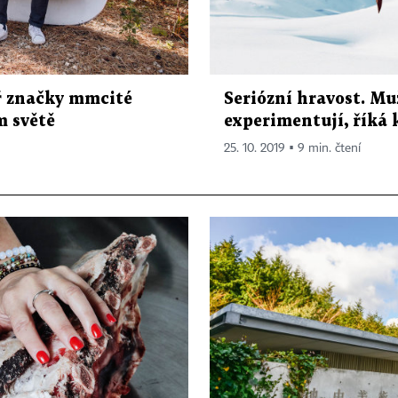
ář značky mmcité
Seriózní hravost. Muž
m světě
experimentují, říká 
25. 10. 2019 ▪ 9 min. čtení