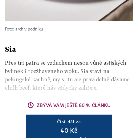
Foto: archiv podniku
Sia
Přes tři patra se vzduchem nesou vůně asijských
bylinek i rozžhaveného woku. Sia staví na
pekingské kachně, my si tu ale pravidelně dáváme
chilli beef, které nás vždycky zahřeje.
ZBÝVÁ VÁM JEŠTĚ 80 % ČLÁNKU
Číst dál za
40 Kč