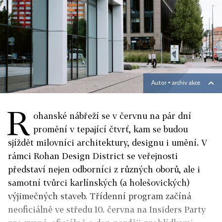
Autor ▪
archiv akce
R
ohanské nábřeží se v červnu na pár dní
promění v tepající čtvrť, kam se budou
sjíždět milovníci architektury, designu i umění. V
rámci Rohan Design District se veřejnosti
představí nejen odborníci z různých oborů, ale i
samotní tvůrci karlínských (a holešovických)
výjimečných staveb. Třídenní program začíná
neoficiálně ve středu 10. června na Insiders Party