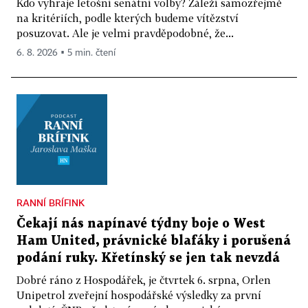
Kdo vyhraje letošní senátní volby? Záleží samozřejmě
na kritériích, podle kterých budeme vítězství
posuzovat. Ale je velmi pravděpodobné, že...
6. 8. 2026 ▪ 5 min. čtení
RANNÍ BRÍFINK
Čekají nás napínavé týdny boje o West
Ham United, právnické blafáky i porušená
podání ruky. Křetínský se jen tak nevzdá
Dobré ráno z Hospodářek, je čtvrtek 6. srpna, Orlen
Unipetrol zveřejní hospodářské výsledky za první