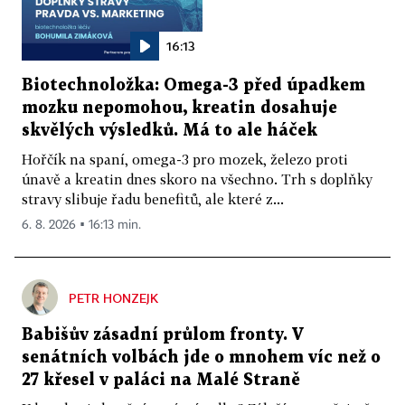
16:13
Biotechnoložka: Omega-3 před úpadkem
mozku nepomohou, kreatin dosahuje
skvělých výsledků. Má to ale háček
Hořčík na spaní, omega-3 pro mozek, železo proti
únavě a kreatin dnes skoro na všechno. Trh s doplňky
stravy slibuje řadu benefitů, ale které z...
6. 8. 2026 ▪ 16:13 min.
PETR HONZEJK
Babišův zásadní průlom fronty. V
senátních volbách jde o mnohem víc než o
27 křesel v paláci na Malé Straně