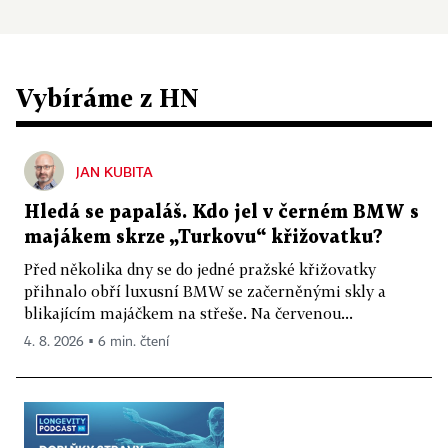
Vybíráme z HN
JAN KUBITA
Hledá se papaláš. Kdo jel v černém BMW s
majákem skrze „Turkovu“ křižovatku?
Před několika dny se do jedné pražské křižovatky
přihnalo obří luxusní BMW se začerněnými skly a
blikajícím majáčkem na střeše. Na červenou...
4. 8. 2026 ▪ 6 min. čtení