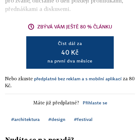
pro zvané, oficiálně o den později prohlídkami,
přednáškami a diskusemi.
ZBÝVÁ VÁM JEŠTĚ 80 % ČLÁNKU
Číst dál za
40 Kč
na první dva měsíce
Nebo zkuste
za 80
předplatné bez reklam a s mobilní aplikací
Kč.
Máte již předplatné?
Přihlaste se
#architektura
#design
#festival
Nudíte se na poradě?