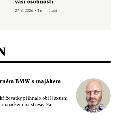
vaší osobnosti
27. 3. 2026 ▪ 1 min. čtení
N
 černém BMW s majákem
 křižovatky přihnalo obří luxusní
m majáčkem na střeše. Na