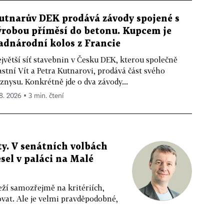
utnarův DEK prodává závody spojené s
ýrobou příměsí do betonu. Kupcem je
adnárodní kolos z Francie
jvětší síť stavebnin v Česku DEK, kterou společně
astní Vít a Petra Kutnarovi, prodává část svého
znysu. Konkrétně jde o dva závody...
 8. 2026 ▪ 3 min. čtení
y. V senátních volbách
sel v paláci na Malé
eží samozřejmě na kritériích,
vat. Ale je velmi pravděpodobné,