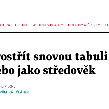
KTURA
DESIGN
FASHION & BEAUTY
HODINKY & ŠPERKY
GU
ostřít snovou tabuli
ebo jako středověk
ínu PročNe
PŘEHRÁT ČLÁNEK