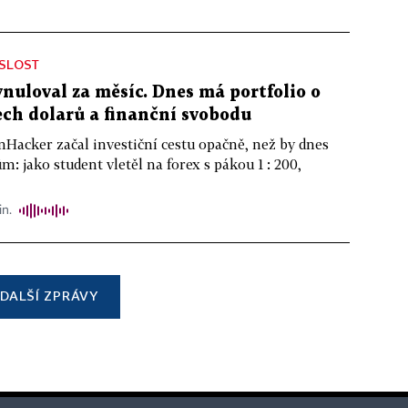
ISLOST
ynuloval za měsíc. Dnes má portfolio o
ch dolarů a finanční svobodu
nHacker začal investiční cestu opačně, než by dnes
m: jako student vletěl na forex s pákou 1 : 200,
in.
DALŠÍ ZPRÁVY