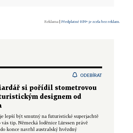
|
Předplatné HN+ je zcela bez reklam.
ODEBÍRAT
iardář si pořídil stometrovou
uturistickým designem od
a
je lepší být smutný na futuristické superjachtě
 vás tip. Německá loděnice Lürssen právě
u do konce navrhl australský hvězdný