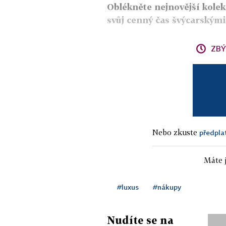
Oblékněte nejnovější kole
svůj cenný čas švýcarskými 
ZBÝ
Nebo zkuste
předpla
Máte j
#luxus
#nákupy
Nudíte se na