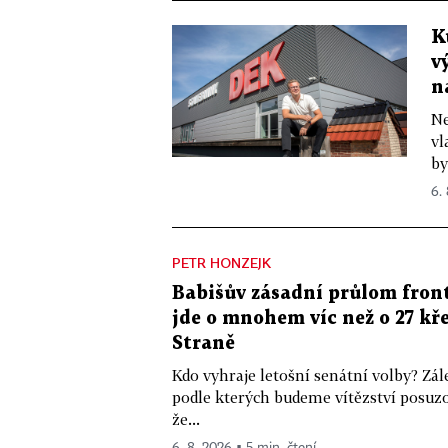
K
v
n
Ne
vl
by
6.
PETR HONZEJK
Babišův zásadní průlom front
jde o mnohem víc než o 27 kře
Straně
Kdo vyhraje letošní senátní volby? Zál
podle kterých budeme vítězství posuzo
že...