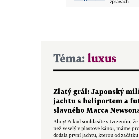
zprávách.
Téma:
luxus
Zlatý grál: Japonský mil
jachtu s heliportem a f
slavného Marca Newson
Ahoy! Pokud souhlasíte s tvrzením, že 
než veselý v plastové kánoi, máme pro
dodala první jachtu, kterou od začátk