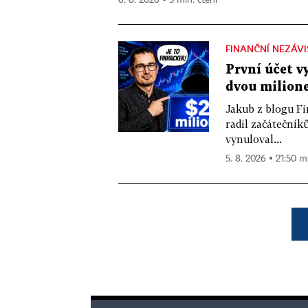
6. 8. 2026 ▪ 5 min. čtení
FINANČNÍ NEZÁV
První účet v
dvou milione
Jakub z blogu Fi
radil začátečníků
vynuloval...
5. 8. 2026 ▪ 21:50 m