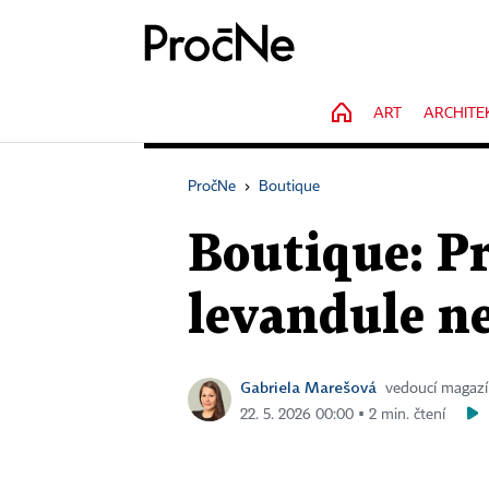
HOME
ART
ARCHITE
PročNe
›
Boutique
Boutique: Pr
levandule n
Gabriela Marešová
vedoucí magaz
22. 5. 2026 00:00 ▪ 2 min. čtení