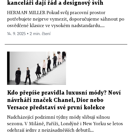
kanceláři dají řád a designový švih
HERMAN MILLER Pokud svůj pracovní prostor
potřebujete nejprve vymezit, doporučujeme sáhnout po
osvědčené klasice ve vysokém nadstandardu....
14. 9. 2025 ▪ 2 min. čtení
Kdo přepíše pravidla luxusní módy? Noví
návrháři značek Chanel, Dior nebo
Versace představí své první kolekce
Nadcházející podzimní týdny módy slibují silnou
sezonu. V Miláně, Paříži, Londýně i New Yorku se letos
odehrají jedny z nejzásadnějších debutů...