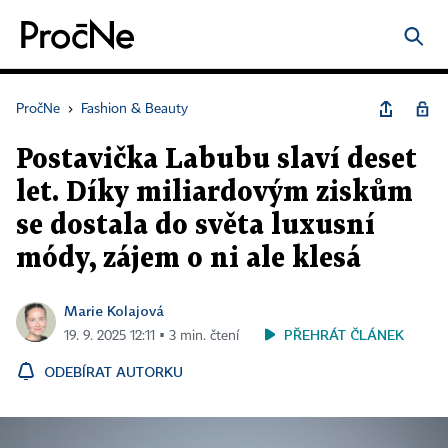
PročNe
›
Fashion & Beauty
Postavička Labubu slaví deset
let. Díky miliardovým ziskům
se dostala do světa luxusní
módy, zájem o ni ale klesá
Marie Kolajová
PŘEHRÁT ČLÁNEK
19. 9. 2025 12:11 ▪ 3 min. čtení
ODEBÍRAT AUTORKU