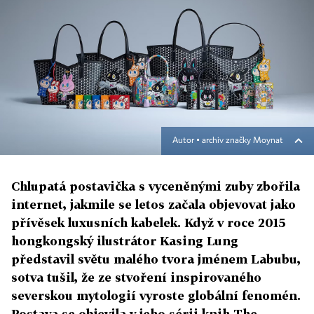
Autor ▪
archiv značky Moynat
Chlupatá postavička s vyceněnými zuby zbořila
internet, jakmile se letos začala objevovat jako
přívěsek luxusních kabelek. Když v roce 2015
hongkongský ilustrátor Kasing Lung
představil světu malého tvora jménem Labubu,
sotva tušil, že ze stvoření inspirovaného
severskou mytologií vyroste globální fenomén.
Postava se objevila v jeho sérii knih The