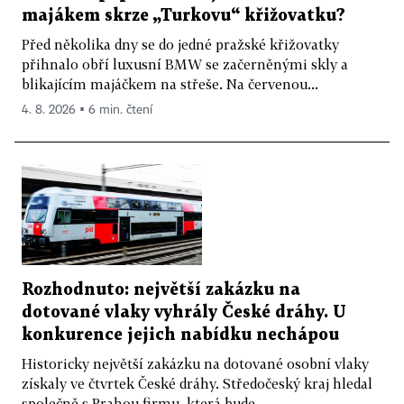
majákem skrze „Turkovu“ křižovatku?
Před několika dny se do jedné pražské křižovatky
přihnalo obří luxusní BMW se začerněnými skly a
blikajícím majáčkem na střeše. Na červenou...
4. 8. 2026 ▪ 6 min. čtení
Rozhodnuto: největší zakázku na
dotované vlaky vyhrály České dráhy. U
konkurence jejich nabídku nechápou
Historicky největší zakázku na dotované osobní vlaky
získaly ve čtvrtek České dráhy. Středočeský kraj hledal
společně s Prahou firmu, která bude...