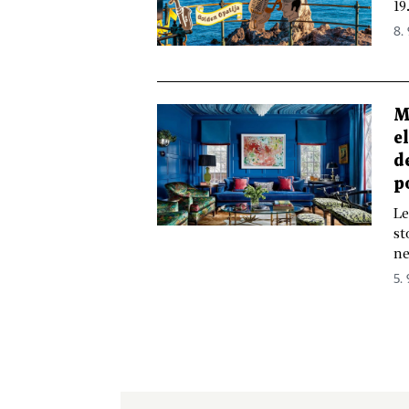
19
8.
M
e
d
p
Le
st
ne
5.