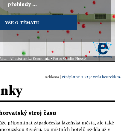
přehledy ...
VŠE O TÉMATU
Aika - AI asistentka Economia • Foto: Studio Flusser
|
Předplatné HN+ je zcela bez reklam.
ánky
horvatský stroj času
že připomínat západočeská lázeňská města, ale také
ancouzskou Riviéru. Do místních hotelů jezdila už v