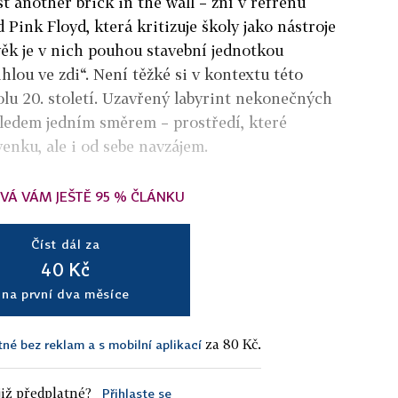
just another brick in the wall – zní v refrénu
 Pink Floyd, která kritizuje školy jako nástroje
věk je v nich pouhou stavební jednotkou
ihlou ve zdi“. Není těžké si v kontextu této
olu 20. století. Uzavřený labyrint nekonečných
hledem jedním směrem – prostředí, které
venku, ale i od sebe navzájem.
VÁ VÁM JEŠTĚ 95 % ČLÁNKU
Číst dál za
40 Kč
na první dva měsíce
za 80 Kč.
tné bez reklam a s mobilní aplikací
iž předplatné?
Přihlaste se