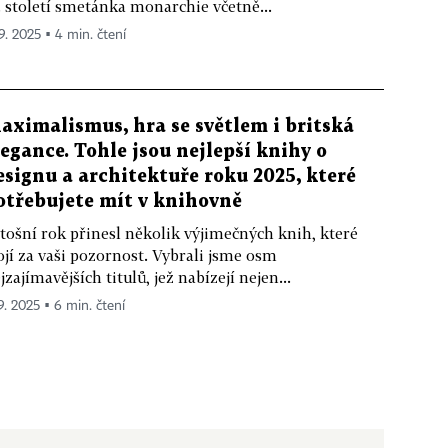
. století smetánka monarchie včetně...
 9. 2025 ▪ 4 min. čtení
aximalismus, hra se světlem i britská
legance. Tohle jsou nejlepší knihy o
esignu a architektuře roku 2025, které
otřebujete mít v knihovně
tošní rok přinesl několik výjimečných knih, které
ojí za vaši pozornost. Vybrali jsme osm
jzajímavějších titulů, jež nabízejí nejen...
 9. 2025 ▪ 6 min. čtení