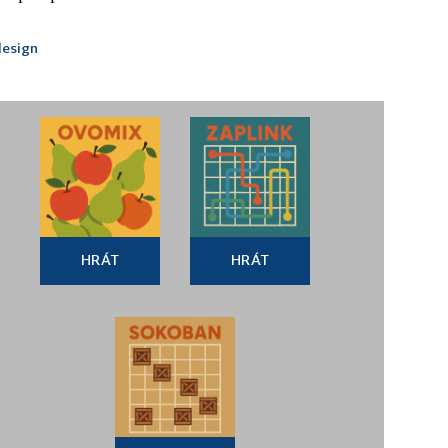
esign
HRÁT
HRÁT