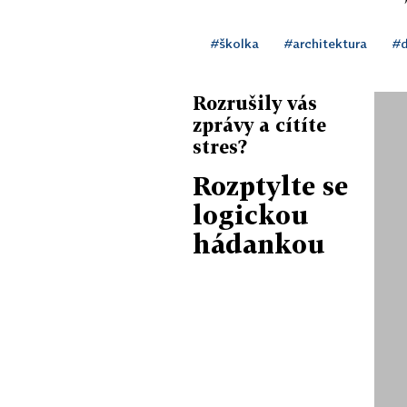
#školka
#architektura
#d
Rozrušily vás
zprávy a cítíte
stres?
Rozptylte se
logickou
hádankou