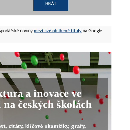
HRÁT
mezi své oblíbené tituly
ospodářské noviny
na Google
tura a inovace ve
 na českých školách
xt, citáty, klíčové okamžiky, grafy,