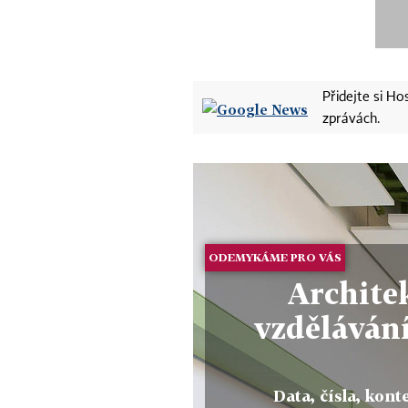
Přidejte si H
zprávách.
ODEMYKÁME PRO VÁS
Architek
vzdělávání
Data, čísla, konte