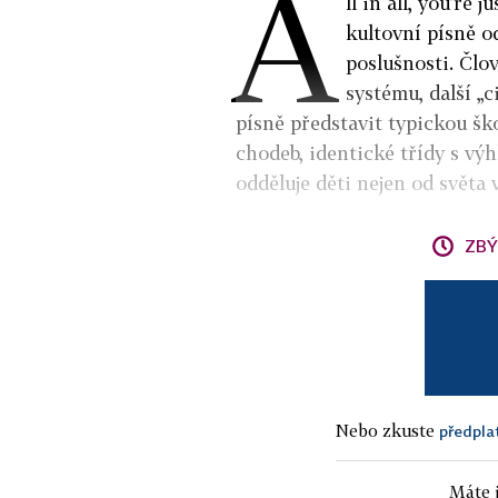
A
ll in all, you’re 
kultovní písně od
poslušnosti. Člo
systému, další „c
písně představit typickou šk
chodeb, identické třídy s vý
odděluje děti nejen od světa 
ZBÝ
Nebo zkuste
předpla
Máte j