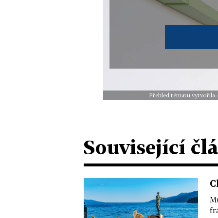
Přehled tématu vytvořila 
Související čl
C
Mů
fr