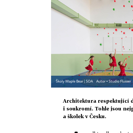
Školy Maple Bear | SOA
Autor ▪
Studio Flusser
Architektura respektující 
i soukromí. Tohle jsou nej
a školek v Česku.