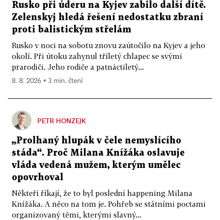
Rusko při úderu na Kyjev zabilo další dítě.
Zelenskyj hledá řešení nedostatku zbraní
proti balistickým střelám
Rusko v noci na sobotu znovu zaútočilo na Kyjev a jeho
okolí. Při útoku zahynul tříletý chlapec se svými
prarodiči. Jeho rodiče a patnáctiletý...
8. 8. 2026 ▪ 3 min. čtení
PETR HONZEJK
„Prolhaný hlupák v čele nemyslícího
stáda“. Proč Milana Knížáka oslavuje
vláda vedená mužem, kterým umělec
opovrhoval
Někteří říkají, že to byl poslední happening Milana
Knížáka. A něco na tom je. Pohřeb se státními poctami
organizovaný těmi, kterými slavný...