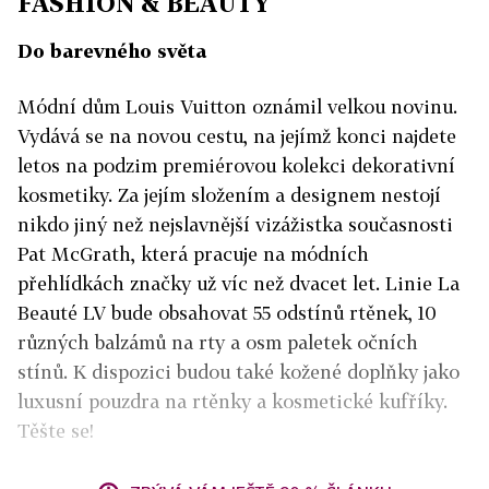
FASHION & BEAUTY
Do barevného světa
Módní dům Louis Vuitton oznámil velkou novinu.
Vydává se na novou cestu, na jejímž konci najdete
letos na podzim premiérovou kolekci dekorativní
kosmetiky. Za jejím složením a designem nestojí
nikdo jiný než nejslavnější vizážistka současnosti
Pat McGrath, která pracuje na módních
přehlídkách značky už víc než dvacet let. Linie La
Beauté LV bude obsahovat 55 odstínů rtěnek, 10
různých balzámů na rty a osm paletek očních
stínů. K dispozici budou také kožené doplňky jako
luxusní pouzdra na rtěnky a kosmetické kufříky.
Těšte se!