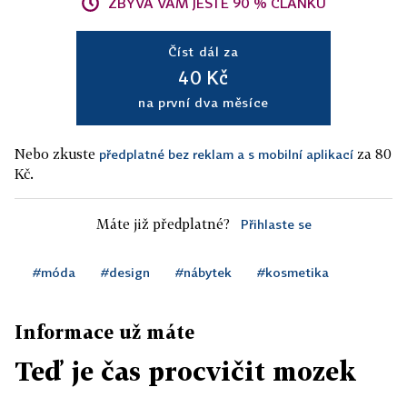
ZBÝVÁ VÁM JEŠTĚ 90 % ČLÁNKU
Číst dál za
40 Kč
na první dva měsíce
Nebo zkuste
za 80
předplatné bez reklam a s mobilní aplikací
Kč.
Máte již předplatné?
Přihlaste se
#móda
#design
#nábytek
#kosmetika
Informace už máte
Teď je čas procvičit mozek