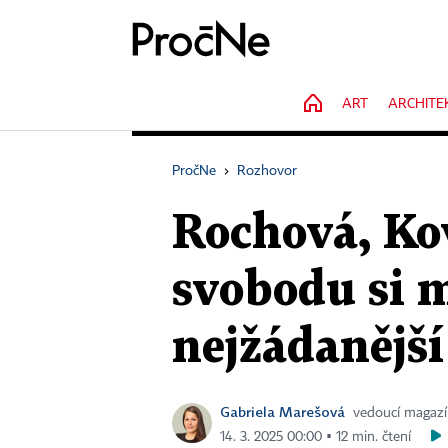
HOME
ART
ARCHITE
PročNe
›
Rozhovor
Rochová, Ko
svobodu si m
nejžádanějš
Gabriela Marešová
vedoucí magaz
14. 3. 2025 00:00 ▪ 12 min. čtení