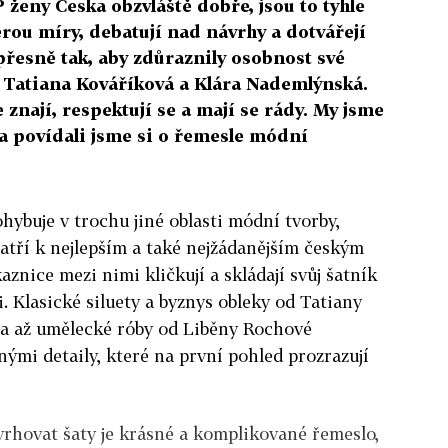
ženy Česka obzvláště dobře, jsou to tyhle
erou míry, debatují nad návrhy a dotvářejí
přesně tak, aby zdůraznily osobnost své
, Tatiana Kováříková a Klára Nademlýnská.
znají, respektují se a mají se rády. My jsme
 a povídali jsme si o řemesle módní
ohybuje v trochu jiné oblasti módní tvorby,
patří k nejlepším a také nejžádanějším českým
znice mezi nimi kličkují a skládají svůj šatník
i. Klasické siluety a byznys obleky od Tatiany
 a až umělecké róby od Liběny Rochové
lnými detaily, které na první pohled prozrazují
avrhovat šaty je krásné a komplikované řemeslo,