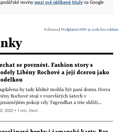
mezi své oblíbené tituly
ospodářské noviny
na Google
|
Předplatné HN+ je zcela bez reklam.
ánky
echat se povznést. Fashion story s
odely Liběny Rochové a její dcerou jako
odelkou
gdalena by tady klidně mohla být paní domu. Dcera
běny Rochové stojí v rozevlátých šatech v
jznámějším pokoji vily Tugendhat a tiše shlíží...
12. 2022 ▪ 1 min. čtení