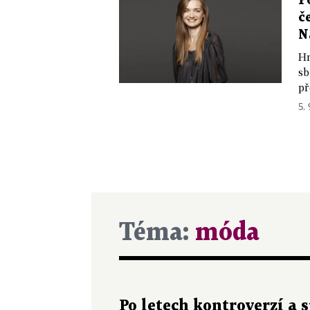
P
č
N
Hn
sb
př
5. 
Téma:
móda
Po letech kontroverzí a 