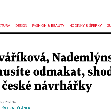
KTURA
DESIGN
FASHION & BEAUTY
HODINKY & ŠPERKY
GU
váříková, Nademlýns
usíte odmakat, shodu
í české návrhářky
ínu PročNe
PŘEHRÁT ČLÁNEK