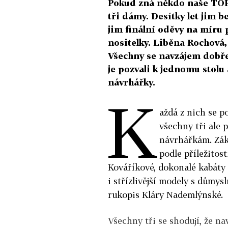
Pokud zná někdo naše TOP 
tři dámy. Desítky let jim b
jim finální oděvy na míru 
nositelky. Liběna Rochová
Všechny se navzájem dobře 
je pozvali k jednomu stolu
návrhářky.
K
aždá z nich se p
všechny tři ale 
návrhářkám. Záka
podle příležitost
Kováříkové, dokonalé kabáty
i střízlivější modely s důmys
rukopis Kláry Nademlýnské.
Všechny tři se shodují, že n