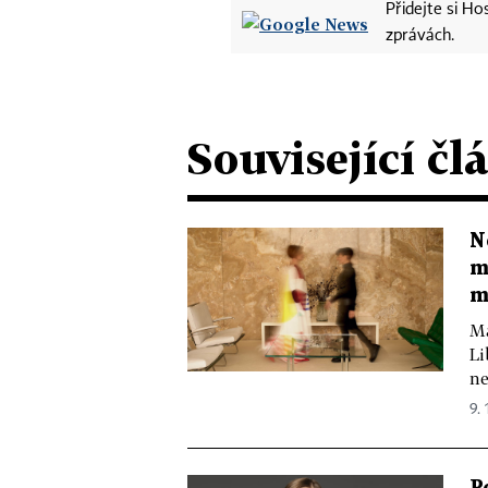
Přidejte si H
zprávách.
Související čl
N
m
m
Ma
Li
ne
9. 