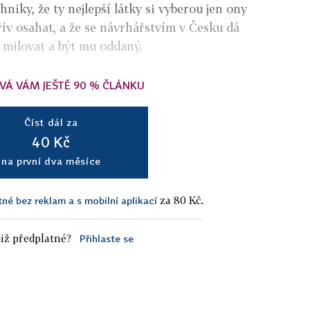
hniky, že ty nejlepší látky si vyberou jen ony
řív osahat, a že se návrhářstvím v Česku dá
u milovat a být mu oddaný.
VÁ VÁM JEŠTĚ 90 % ČLÁNKU
Číst dál za
40 Kč
na první dva měsíce
za 80 Kč.
tné bez reklam a s mobilní aplikací
iž předplatné?
Přihlaste se