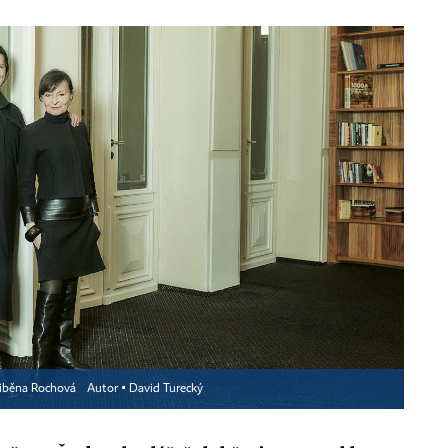
 Liběna Rochová
Autor ▪
David Turecký