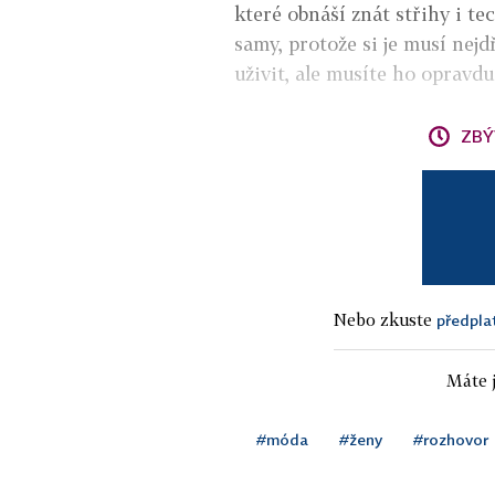
které obnáší znát střihy i tec
samy, protože si je musí nejd
uživit, ale musíte ho opravd
ZBÝ
Nebo zkuste
předpla
Máte j
#móda
#ženy
#rozhovor