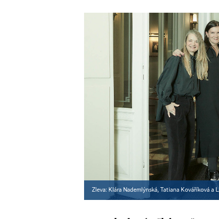
Zleva: Klára Nademlýnská, Tatiana Kováříková a