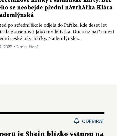
orcelánové hrnky i šamanské karty. Bez
eho se neobejde přední návrhářka Klára
ademlýnská
ed po střední škole odjela do Paříže, kde deset let
írala zkušenosti jako modelistka. Dnes už patří mezi
ední české návrhářky. Nademlýnská...
9. 2022 ▪ 3 min. čtení
ODEBÍRAT
sporů je Shein blízko vstupu na