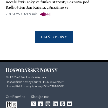
necelé čtyři roky ve funkci starosty Rožnova pod
Radhoštěm Jan Kučera. „Snažíme se...
7. 8. 2026 ▪ 32:09 min.
DALŠÍ ZPRÁVY
©
1996-2026
Economia, a.s.
Hospodářské noviny (print) ISSN 0862-9587
Hospodářské noviny (online) ISSN 2787-950X
Certifikováno
Sledujte nás