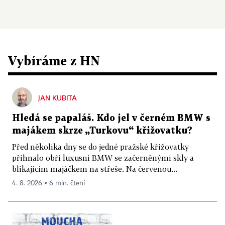
Vybíráme z HN
JAN KUBITA
Hledá se papaláš. Kdo jel v černém BMW s
majákem skrze „Turkovu“ křižovatku?
Před několika dny se do jedné pražské křižovatky
přihnalo obří luxusní BMW se začerněnými skly a
blikajícím majáčkem na střeše. Na červenou...
4. 8. 2026 ▪ 6 min. čtení