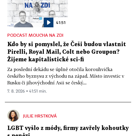
41:51
PODCAST MOUCHA NA ZDI
Kdo by si pomyslel, že Češi budou vlastnit
Pirelli, Royal Mail, Colt nebo Groupon?
Žijeme kapitalistické sci-fi
Za poslední dekádu se úplně otočila korouhvička
českého byznysu z východu na západ. Místo investic v
Rusku či jihovýchodní Asii se český...
7. 8. 2026 ▪ 41:51 min.
JULIE HRSTKOVÁ
LGBT vyšlo z módy, firmy zavřely kohoutky
s penězi