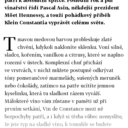
patří k absolutní špičce. Poslední rok a půl
vinařství řídí Pascal Asin, někdejší prezident
Möet Hennessy, a touží pohádkový příběh
Klein Constantia vyprávět celému světu.
T
mavou medovou barvou probleskuje zlaté
chvění, kdykoli nakloníte sklenku. Voní silně,
sladce, kořením, vanilkou a citrusy, které se naplno
rozezní v ústech. Komplexní chuť přichází
ve vrstvách, v nichž můžete postupně odkrývat
tóny pomerančové marmelády, sušených meruněk
nebo čokolády, zatímco na patře ucítíte jemnou
kyselinku, která tu sladkost rázem vyváží.
Málokteré víno vám zůstane v paměti už při
prvním setkání, Vin de Constance mezi ně
bezpochyby patří, a i když si třeba vůbec nemyslíte,
že jste typ na sladké víno, k tomuhle se budete