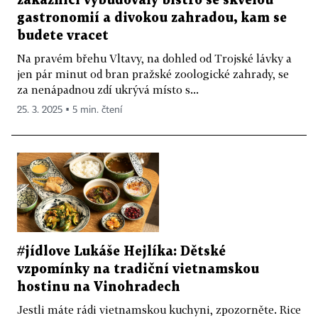
zákaznicí vybudovaly bistro se skvělou
gastronomií a divokou zahradou, kam se
budete vracet
Na pravém břehu Vltavy, na dohled od Trojské lávky a
jen pár minut od bran pražské zoologické zahrady, se
za nenápadnou zdí ukrývá místo s...
25. 3. 2025 ▪ 5 min. čtení
#jídlove Lukáše Hejlíka: Dětské
vzpomínky na tradiční vietnamskou
hostinu na Vinohradech
Jestli máte rádi vietnamskou kuchyni, zpozorněte. Rice