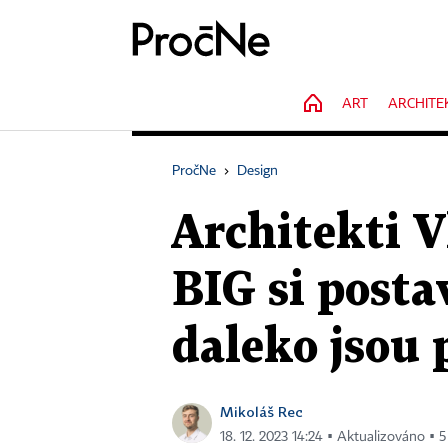
HOME
ART
ARCHITE
PročNe
›
Design
Architekti V
BIG si postav
daleko jsou
Mikoláš Rec
18. 12. 2023 14:24 ▪ Aktualizováno ▪ 5