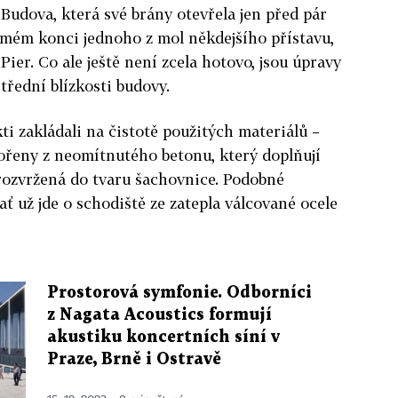
 Budova, která své brány otevřela jen před pár
amém konci jednoho z mol někdejšího přístavu,
ier. Co ale ještě není zcela hotovo, jsou úpravy
třední blízkosti budovy.
ti zakládali na čistotě použitých materiálů –
tvořeny z neomítnutého betonu, který doplňují
rozvržená do tvaru šachovnice. Podobné
ať už jde o schodiště ze zatepla válcované ocele
Prostorová symfonie. Odborníci
z Nagata Acoustics formují
akustiku koncertních síní v
Praze, Brně i Ostravě