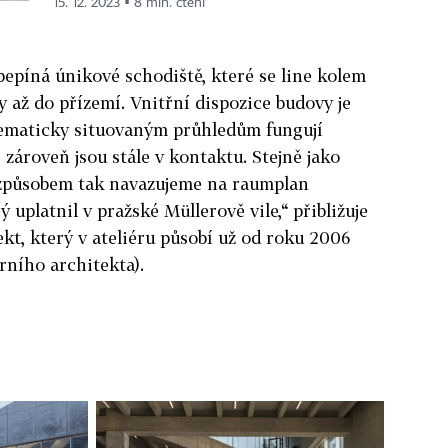
15. 12. 2023 ▪ 8 min. čtení
bepíná únikové schodiště, které se line kolem
y až do přízemí. Vnitřní dispozice budovy je
stematicky situovaným průhledům fungují
e zároveň jsou stále v kontaktu. Stejně jako
 způsobem tak navazujeme na raumplan
 uplatnil v pražské Müllerově vile,“ přibližuje
kt, který v ateliéru působí už od roku 2006
rního architekta).