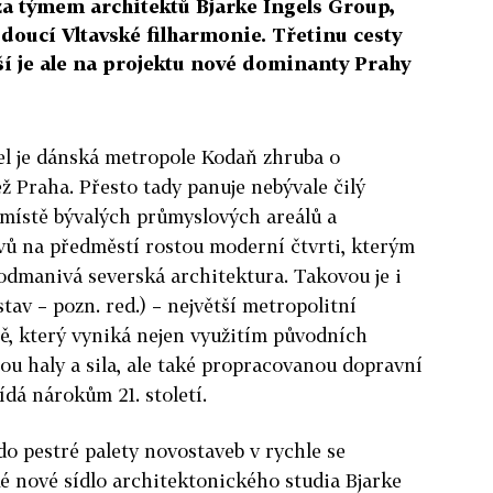
za týmem architektů Bjarke Ingels Group,
doucí Vltavské filharmonie. Třetinu cesty
žší je ale na projektu nové dominanty Prahy
el je dánská metropole Kodaň zhruba o
ž Praha. Přesto tady panuje nebývale čilý
 místě bývalých průmyslových areálů a
vů na předměstí rostou moderní čtvrti, kterým
odmanivá severská architektura. Takovou je i
av – pozn. red.) – největší metropolitní
ě, který vyniká nejen využitím původních
sou haly a sila, ale také propracovanou dopravní
ídá nárokům 21. století.
do pestré palety novostaveb v rychle se
také nové sídlo architektonického studia Bjarke