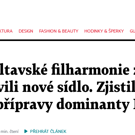
KTURA
DESIGN
FASHION & BEAUTY
HODINKY & ŠPERKY
GU
ltavské filharmonie 
ili nové sídlo. Zjisti
 přípravy dominanty
PŘEHRÁT ČLÁNEK
 min. čtení