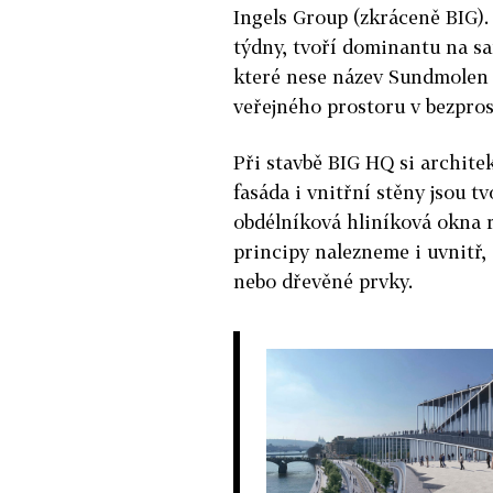
Ingels Group (zkráceně BIG).
týdny, tvoří dominantu na s
které nese název Sundmolen P
veřejného prostoru v bezpros
Při stavbě BIG HQ si architek
fasáda i vnitřní stěny jsou 
obdélníková hliníková okna 
principy nalezneme i uvnitř, 
nebo dřevěné prvky.