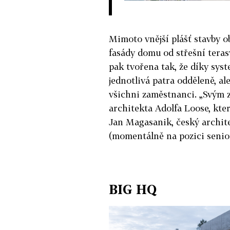
Mimoto vnější plášť stavby o
fasády domu od střešní teras
pak tvořena tak, že díky sy
jednotlivá patra odděleně, al
všichni zaměstnanci. „Svým
architekta Adolfa Loose, který
Jan Magasanik, český archite
(momentálně na pozici senio
BIG HQ