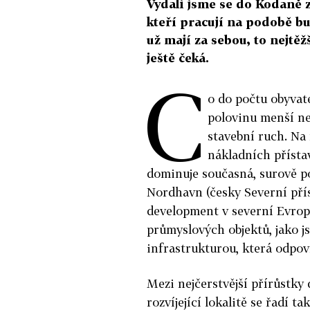
Vydali jsme se do Kodaně 
kteří pracují na podobě bu
už mají za sebou, to nejtě
ještě čeká.
C
o do počtu obyvat
polovinu menší ne
stavební ruch. Na
nákladních přísta
dominuje současná, surově p
Nordhavn (česky Severní příst
development v severní Evrop
průmyslových objektů, jako j
infrastrukturou, která odpov
Mezi nejčerstvější přírůstky 
rozvíjející lokalitě se řadí 