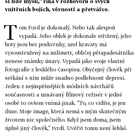
si lidé myslí," říká v rozhovoru o svých
vnitřních bojích, věrnosti a přetvářce.
T
om Ford je dokonalý. Nebo tak alespoň
vypadá. Jeho oblek je dokonale střižený, jeho
boty jsou bez poskvrnky, uzel kravaty má
vysoustružený na milimetr, obličej pětapadesátníka
nenese známky únavy. Vypadá jako svoje vlastní
fotografie z lesklého časopisu. Obyčejný člověk při
setkání s ním může snadno podlehnout depresi.
Jeden z nejúspěšnějších módních návrhářů
současnosti a uznávaný filmový režisér v jedné
osobě to ovšem vnímá jinak. "To, co vidíte, je jen
iluze. Moje image, která nemá s mým skutečným
životem nic společného. Když jsem doma, jsem
úplně jiný člověk," tvrdí. Uvěřit tomu není lehké.