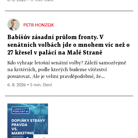
PETR HONZEJK
Babišův zásadní průlom fronty. V
senátních volbách jde o mnohem víc než o
27 křesel v paláci na Malé Straně
Kdo vyhraje letošní senátní volby? Záleží samozřejmě
na kritériích, podle kterých budeme vítězství
posuzovat. Ale je velmi pravděpodobné, že...
6. 8. 2026 ▪ 5 min. čtení