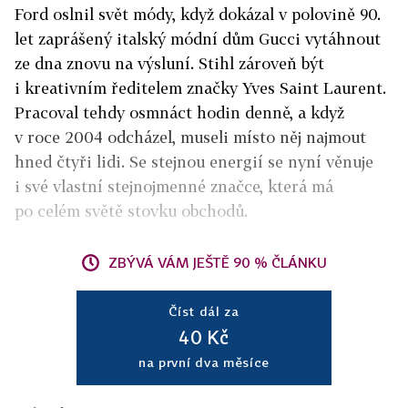
Ford oslnil svět módy, když dokázal v polovině 90.
let zaprášený italský módní dům Gucci vytáhnout
ze dna znovu na výsluní. Stihl zároveň být
i kreativním ředitelem značky Yves Saint Laurent.
Pracoval tehdy osmnáct hodin denně, a když
v roce 2004 odcházel, museli místo něj najmout
hned čtyři lidi. Se stejnou energií se nyní věnuje
i své vlastní stejnojmenné značce, která má
po celém světě stovku obchodů.
ZBÝVÁ VÁM JEŠTĚ 90 % ČLÁNKU
Číst dál za
40 Kč
na první dva měsíce