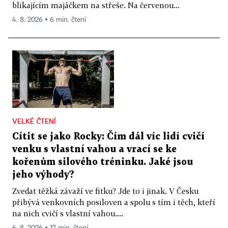
blikajícím majáčkem na střeše. Na červenou...
4. 8. 2026 ▪ 6 min. čtení
VELKÉ ČTENÍ
Cítit se jako Rocky: Čím dál víc lidí cvičí
venku s vlastní vahou a vrací se ke
kořenům silového tréninku. Jaké jsou
jeho výhody?
Zvedat těžká závaží ve fitku? Jde to i jinak. V Česku
přibývá venkovních posiloven a spolu s tím i těch, kteří
na nich cvičí s vlastní vahou....
6. 8. 2026 ▪ 17 min. čtení