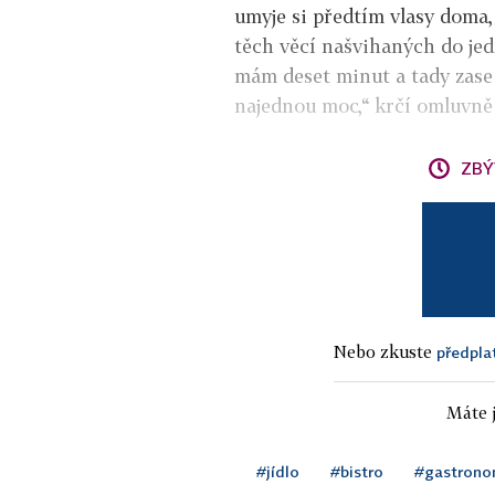
umyje si předtím vlasy doma,
těch věcí našvihaných do jedn
mám deset minut a tady zase d
najednou moc,“ krčí omluvně 
ZBÝ
Nebo zkuste
předpla
Máte j
#jídlo
#bistro
#gastrono