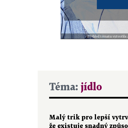
Přehled tématu vytvořila
Téma:
jídlo
Malý trik pro lepší vytr
že existuje snadný způso