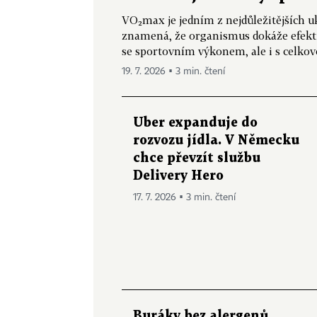
VO₂max je jedním z nejdůležitějších u
znamená, že organismus dokáže efektiv
se sportovním výkonem, ale i s celkovo
19. 7. 2026 ▪ 3 min. čtení
Uber expanduje do
rozvozu jídla. V Německu
chce převzít službu
Delivery Hero
17. 7. 2026 ▪ 3 min. čtení
Buráky bez alergenů,