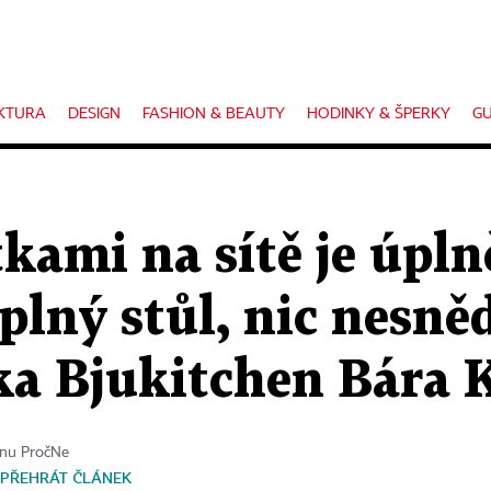
KTURA
DESIGN
FASHION & BEAUTY
HODINKY & ŠPERKY
GU
kami na sítě je úplně
 plný stůl, nic nesně
lka Bjukitchen Bára 
ínu PročNe
PŘEHRÁT ČLÁNEK