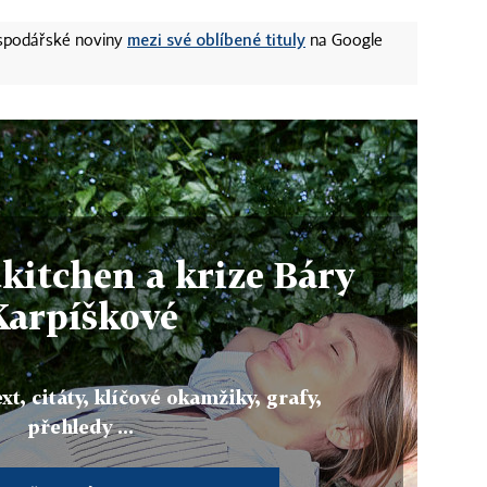
mezi své oblíbené tituly
ospodářské noviny
na Google
kitchen a krize Báry
Karpíškové
xt, citáty, klíčové okamžiky, grafy,
přehledy ...