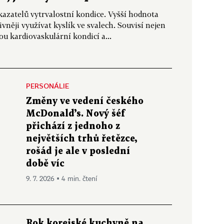
kazatelů vytrvalostní kondice. Vyšší hodnota
něji využívat kyslík ve svalech. Souvisí nejen
u kardiovaskulární kondicí a...
PERSONÁLIE
Změny ve vedení českého
McDonald’s. Nový šéf
přichází z jednoho z
největších trhů řetězce,
rošád je ale v poslední
době víc
9. 7. 2026 ▪ 4 min. čtení
Rok korejské kuchyně na