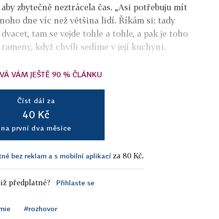
 aby zbytečně neztrácela čas. „Asi potřebuju mít
oho dne víc než většina lidí. Říkám si: tady
vacet, tam se vejde tohle a tohle, a pak je toho
rameny, když chvíli sedíme v její kuchyni.
VÁ VÁM JEŠTĚ 90 % ČLÁNKU
Číst dál za
40 Kč
na první dva měsíce
za 80 Kč.
tné bez reklam a s mobilní aplikací
iž předplatné?
Přihlaste se
mie
#rozhovor