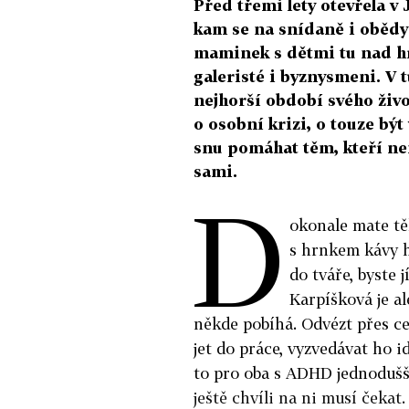
Před třemi lety otevřela v
kam se na snídaně i obědy 
maminek s dětmi tu nad hr
galeristé i byznysmeni. V 
nejhorší období svého živo
o osobní krizi, o touze bý
snu pomáhat těm, kteří nemě
sami.
D
okonale mate tě
s hrnkem kávy hl
do tváře, byste j
Karpíšková je al
někde pobíhá. Odvézt přes ce
jet do práce, vyzvedávat ho i
to pro oba s ADHD jednodušší
ještě chvíli na ni musí čekat