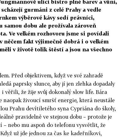
 Jungmannově ulici bistro plné barev a vůní,
scházejí gurmáni z celé Prahy a vedle
nkem výběrové kávy sedí právníci,
tu samou dobu ale prožívala zároveň
ta. Ve velkém rozhovoru jsme si povídali
t v něčem fakt výjimečně dobrá i o velkém
li v životě tolik štěstí a jsou na všechno
lem. Před objektivem, když ve své zahradě
edá paprsky slunce, aby jí jen zlehka dopadaly
í i věřili, že žije svůj dokonalý slow life. Bára
e naopak živoucí smršť energie, která neustále
lou Prahu devítiletého syna Cypriána do školy,
deálně pravidelně ve stejnou dobu – protože je
 – nebo mu aspoň do telefonu vysvětlit, že
. Když už jde jednou za čas ke kadeřníkovi,