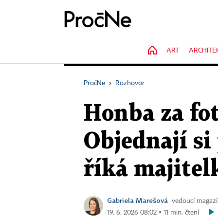
HOME
ART
ARCHITE
PročNe
›
Rozhovor
Honba za fot
Objednají si
říká majite
Gabriela Marešová
vedoucí magaz
19. 6. 2026 08:02 ▪ 11 min. čtení