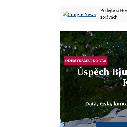
Přidejte si H
zprávách.
ODEMYKÁME PRO VÁS
Úspěch Bju
Data, čísla, konte