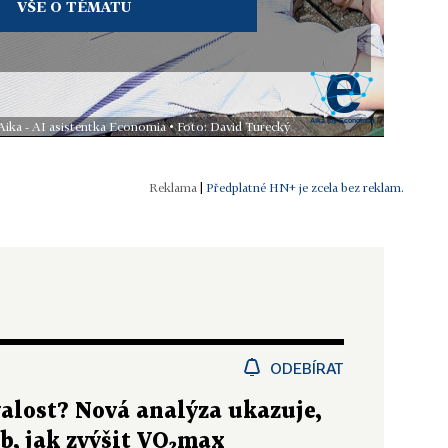
VŠE O TÉMATU
 Aika - AI asistentka Economia • Foto: David Turecký
|
Předplatné HN+ je zcela bez reklam.
ODEBÍRAT
valost? Nová analýza ukazuje,
b, jak zvýšit VO₂max