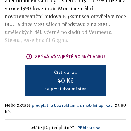
znehodnocen vandaly – v letech 1911 a 1975 nožem a
v roce 1990 kyselinou. Monumentální
novorenesanční budova Rijksmusea otevřela v roce
1800 a dnes v 80 sálech představuje na 8000
uměleckých děl, včetně pokladů od Vermeera,
Steena, Asselijna či Gogha.
ZBÝVÁ VÁM JEŠTĚ 90 % ČLÁNKU
Číst dál za
40 Kč
na první dva měsíce
Nebo zkuste
za 80
předplatné bez reklam a s mobilní aplikací
Kč.
Máte již předplatné?
Přihlaste se