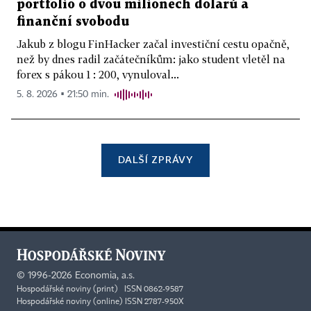
portfolio o dvou milionech dolarů a
finanční svobodu
Jakub z blogu FinHacker začal investiční cestu opačně,
než by dnes radil začátečníkům: jako student vletěl na
forex s pákou 1 : 200, vynuloval...
5. 8. 2026 ▪ 21:50 min.
DALŠÍ ZPRÁVY
©
1996-2026
Economia, a.s.
Hospodářské noviny (print) ISSN 0862-9587
Hospodářské noviny (online) ISSN 2787-950X