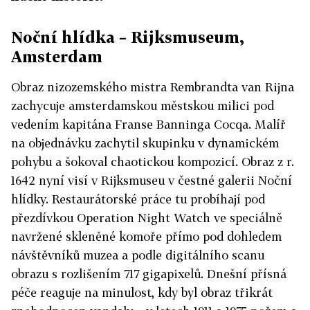
Noční hlídka – Rijksmuseum,
Amsterdam
Obraz nizozemského mistra Rembrandta van Rijna
zachycuje amsterdamskou městskou milici pod
vedením kapitána Franse Banninga Cocqa. Malíř
na objednávku zachytil skupinku v dynamickém
pohybu a šokoval chaotickou kompozicí. Obraz z r.
1642 nyní visí v Rijksmuseu v čestné galerii Noční
hlídky. Restaurátorské práce tu probíhají pod
přezdívkou Operation Night Watch ve speciálně
navržené skleněné komoře přímo pod dohledem
návštěvníků muzea a podle digitálního scanu
obrazu s rozlišením 717 gigapixelů. Dnešní přísná
péče reaguje na minulost, kdy byl obraz třikrát