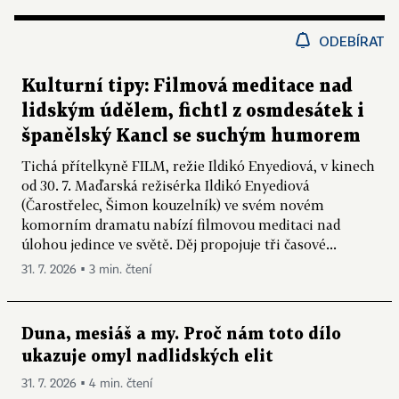
ODEBÍRAT
Kulturní tipy: Filmová meditace nad
lidským údělem, fichtl z osmdesátek i
španělský Kancl se suchým humorem
Tichá přítelkyně FILM, režie Ildikó Enyediová, v kinech
od 30. 7. Maďarská režisérka Ildikó Enyediová
(Čarostřelec, Šimon kouzelník) ve svém novém
komorním dramatu nabízí filmovou meditaci nad
úlohou jedince ve světě. Děj propojuje tři časové...
31. 7. 2026 ▪ 3 min. čtení
Duna, mesiáš a my. Proč nám toto dílo
ukazuje omyl nadlidských elit
31. 7. 2026 ▪ 4 min. čtení