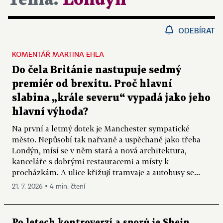
ODEBÍRAT
KOMENTÁŘ MARTINA EHLA
Do čela Británie nastupuje sedmý
premiér od brexitu. Proč hlavní
slabina „krále severu“ vypadá jako jeho
hlavní výhoda?
Na první a letmý dotek je Manchester sympatické
město. Nepůsobí tak nařvaně a uspěchaně jako třeba
Londýn, mísí se v něm stará a nová architektura,
kanceláře s dobrými restauracemi a místy k
procházkám. A ulice křižují tramvaje a autobusy se...
21. 7. 2026 ▪ 4 min. čtení
Po letech kontroverzí a sporů je Shein