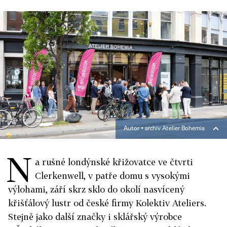
Autor ▪
archiv Atelier Bohemia
N
a rušné londýnské křižovatce ve čtvrti
Clerkenwell, v patře domu s vysokými
výlohami, září skrz sklo do okolí nasvícený
křišťálový lustr od české firmy Kolektiv Ateliers.
Stejně jako další značky i sklářský výrobce