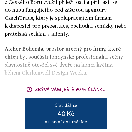
z Českého Boru využil příležitosti a přihlásil se
do hubu fungujícího pod záštitou agentury
CzechTrade, který je spolupracujícím firmám
k dispozici pro prezentace, obchodní schůzky nebo
přátelská setkání s klienty.
Atelier Bohemia, prostor určený pro firmy, které
chtějí být součástí londýnské profesionální scény,
slavnostně otevřel své dveře na konci května
během Clerkenwell Design Weeku.
ZBÝVÁ VÁM JEŠTĚ 90 % ČLÁNKU
Číst dál za
40 Kč
na první dva měsíce