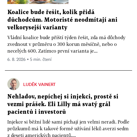
Koalice bude řešit, kolik přidá
důchodcům. Motoristé neodmítají ani
velkorysejší varianty
Vládní koalice bude příští týden řešit, zda má důchody
zvednout v průměru o 300 korun měsíčně, nebo o
necelých 600. Zatímco první varianta je...
6. 8. 2026 ▪ 5 min. čtení
LUDĚK VAINERT
Nehladov, nepíchej si injekci, prostě si
vezmi prášek. Eli Lilly má svatý grál
pacientů i investorů
Injekce si běžní lidé sami píchají jen velmi neradi. Podle
průzkumů má k takové formě užívání léků averzi sedm
z deseti amerických pacientů....