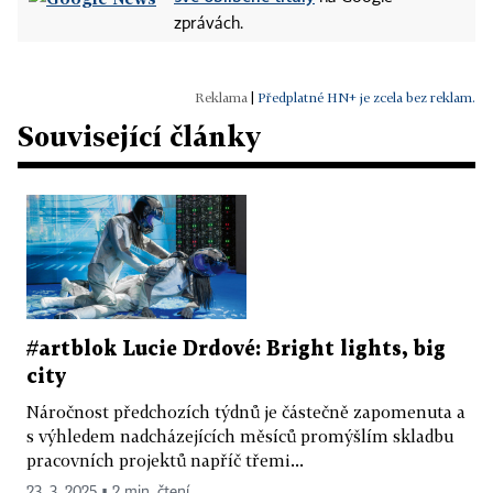
zprávách.
|
Předplatné HN+ je zcela bez reklam.
Související články
#artblok Lucie Drdové: Bright lights, big
city
Náročnost předchozích týdnů je částečně zapomenuta a
s výhledem nadcházejících měsíců promýšlím skladbu
pracovních projektů napříč třemi...
23. 3. 2025 ▪ 2 min. čtení