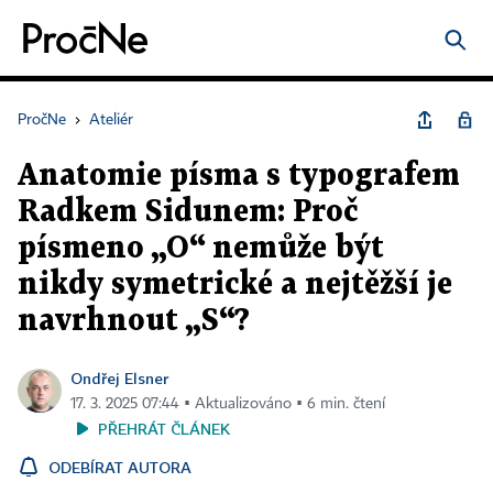
PročNe
›
Ateliér
Anatomie písma s typografem
Radkem Sidunem: Proč
písmeno „O“ nemůže být
nikdy symetrické a nejtěžší je
navrhnout „S“?
Ondřej Elsner
17. 3. 2025 07:44 ▪ Aktualizováno ▪ 6 min. čtení
PŘEHRÁT ČLÁNEK
ODEBÍRAT AUTORA