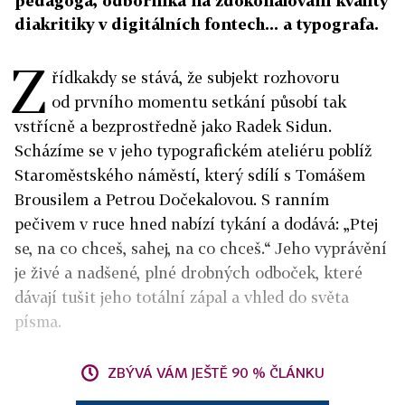
pedagoga, odborníka na zdokonalování kvality
diakritiky v digitálních fontech... a typografa.
Z
řídkakdy se stává, že subjekt rozhovoru
od prvního momentu setkání působí tak
vstřícně a bezprostředně jako Radek Sidun.
Scházíme se v jeho typografickém ateliéru poblíž
Staroměstského náměstí, který sdílí s Tomášem
Brousilem a Petrou Dočekalovou. S ranním
pečivem v ruce hned nabízí tykání a dodává: „Ptej
se, na co chceš, sahej, na co chceš.“ Jeho vyprávění
je živé a nadšené, plné drobných odboček, které
dávají tušit jeho totální zápal a vhled do světa
písma.
ZBÝVÁ VÁM JEŠTĚ 90 % ČLÁNKU