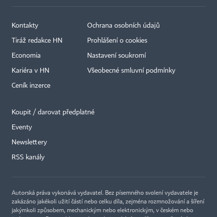
Kontakty
Ochrana osobních údajů
Tiráž redakce HN
Prohlášení o cookies
Economia
Nastavení soukromí
Kariéra v HN
Všeobecné smluvní podmínky
Ceník inzerce
Koupit / darovat předplatné
Eventy
Newslettery
×
RSS kanály
Autorská práva vykonává vydavatel. Bez písemného svolení vydavatele je
zakázáno jakékoli užití částí nebo celku díla, zejména rozmnožování a šíření
jakýmkoli způsobem, mechanickým nebo elektronickým, v českém nebo