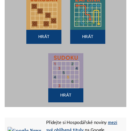
HRÁT
HRÁT
HRÁT
mezi
Přidejte si Hospodářské noviny
své oblíbené tituly
na Google