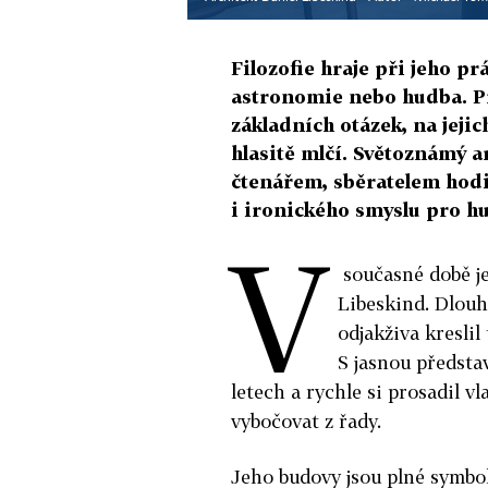
Filozofie hraje při jeho pr
astronomie nebo hudba. Pr
základních otázek, na jeji
hlasitě mlčí. Světoznámý a
čtenářem, sběratelem hod
i ironického smyslu pro h
V
současné době je
Libeskind. Dlouho
odjakživa kreslil
S jasnou představ
letech a rychle si prosadil v
vybočovat z řady.
Jeho budovy jsou plné symbol