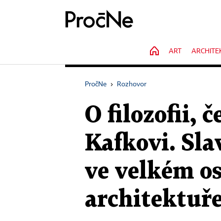
HOME
ART
ARCHITE
PročNe
›
Rozhovor
O filozofii,
Kafkovi. Sla
ve velkém o
architektuř