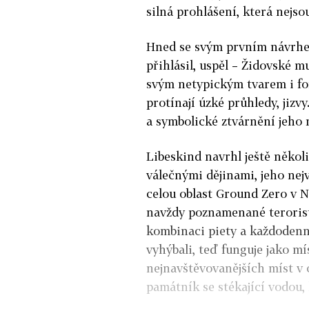
silná prohlášení, která nejsou
Hned se svým prvním návrhem
přihlásil, uspěl – Židovské 
svým netypickým tvarem i for
protínají úzké průhledy, jizv
a symbolické ztvárnění jeho 
Libeskind navrhl ještě něko
válečnými dějinami, jeho nej
celou oblast Ground Zero v N
navždy poznamenané teroristi
kombinaci piety a každodenní
vyhýbali, teď funguje jako mí
nejnavštěvovanějších míst v 
památník se stékající vodou,