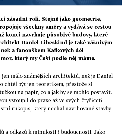
áci zásadní roli. Stejně jako geometrie,
opojuje všechny směry a vydává se cestou
chž konci navrhuje působivé budovy, které
rchitekt Daniel Libeskind je také vášnivým
inek a fanouškem Kafkových děl
umor, který my Češi podle něj máme.
 jen málo známějších architektů, než je Daniel
 chtěl být jen teoretikem, přestože si
 tužkou na papír, co a jak by se mohlo postavit.
ou vstoupil do praxe až ve svých čtyřiceti
lastní rukopis, který nechal navrhované stavby
ů a odkazů k minulosti i budoucnosti. Jako