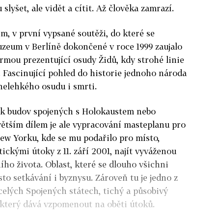
 slyšet, ale vidět a cítit. Až člověka zamrazí.
, v první vypsané soutěži, do které se
muzeum v Berlíně dokončené v roce 1999 zaujalo
mou prezentující osudy Židů, kdy strohé linie
y. Fascinující pohled do historie jednoho národa
nelehkého osudu i smrti.
lik budov spojených s Holokaustem nebo
větším dílem je ale vypracování masteplanu pro
ew Yorku, kde se mu podařilo pro místo,
ckými útoky z 11. září 2001, najít vyváženou
ho života. Oblast, které se dlouho všichni
sto setkávání i byznysu. Zároveň tu je jedno z
celých Spojených státech, tichý a působivý
 který dává vzpomenout na oběti útoků.