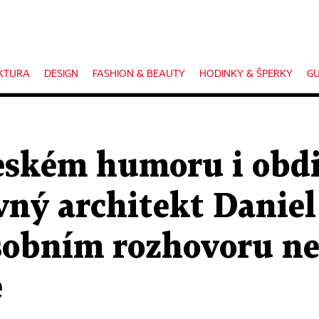
KTURA
DESIGN
FASHION & BEAUTY
HODINKY & ŠPERKY
GU
 českém humoru i obd
vný architekt Danie
sobním rozhovoru ne
e