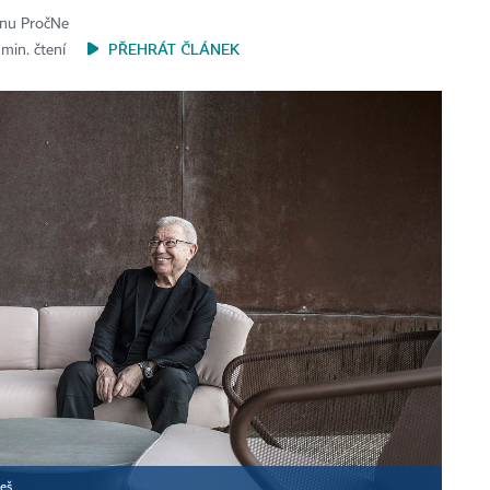
ínu PročNe
PŘEHRÁT ČLÁNEK
 min. čtení
eš