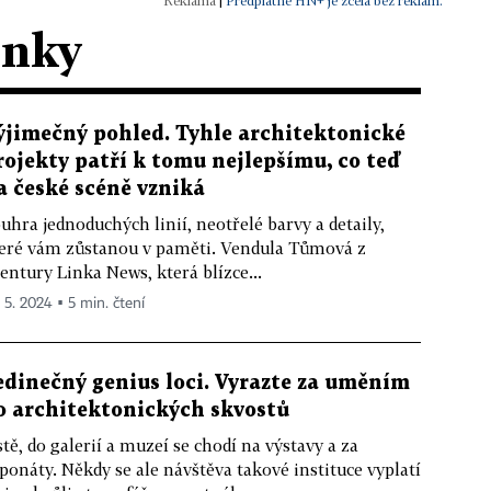
|
Předplatné HN+ je zcela bez reklam.
ánky
ýjimečný pohled. Tyhle architektonické
rojekty patří k tomu nejlepšímu, co teď
a české scéně vzniká
uhra jednoduchých linií, neotřelé barvy a detaily,
eré vám zůstanou v paměti. Vendula Tůmová z
entury Linka News, která blízce...
. 5. 2024 ▪ 5 min. čtení
edinečný genius loci. Vyrazte za uměním
o architektonických skvostů
stě, do galerií a muzeí se chodí na výstavy a za
ponáty. Někdy se ale návštěva takové instituce vyplatí