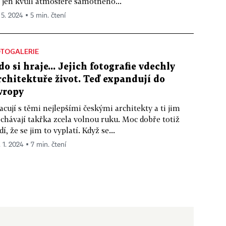
 jen kvůli atmosféře samotného...
 5. 2024 ▪ 5 min. čtení
OTOGALERIE
do si hraje... Jejich fotografie vdechly
rchitektuře život. Teď expandují do
vropy
acují s těmi nejlepšími českými architekty a ti jim
chávají takřka zcela volnou ruku. Moc dobře totiž
dí, že se jim to vyplatí. Když se...
. 1. 2024 ▪ 7 min. čtení