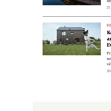
už
21.
F
K
a
E
Pr
ne
vě
30