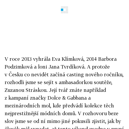
V roce 2013 vyhrála Eva Klímková, 2014 Barbora
Podzimková a loni Jana Tvrdíková. A protože
v Česku co nevidět začíná casting nového ročníku,
rozhodli jsme se sejít s ambasadorkou soutěže,
Zuzanou Stráskou. Její tvář znáte například
z kampaní značky Dolce & Gabbana a
mezinárodních mol, kde předvádí kolekce těch
nejprestižnější módních domů. V rozhovoru beze
slov jsme se od ní mimo jiné pokusili zjistit, jak by
člověk měl vypadat, až tento víkend usedne v první