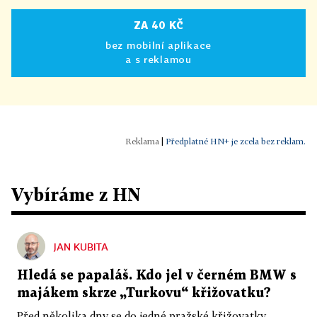
ZA 40 KČ
bez mobilní aplikace
a s reklamou
|
Předplatné HN+ je zcela bez reklam.
Vybíráme z HN
JAN KUBITA
Hledá se papaláš. Kdo jel v černém BMW s
majákem skrze „Turkovu“ křižovatku?
Před několika dny se do jedné pražské křižovatky