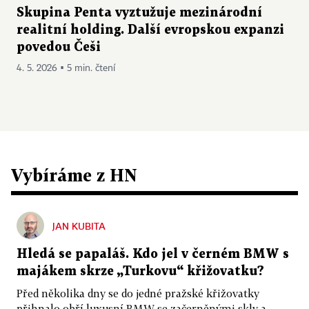
Skupina Penta vyztužuje mezinárodní
realitní holding. Další evropskou expanzi
povedou Češi
4. 5. 2026 ▪ 5 min. čtení
Vybíráme z HN
JAN KUBITA
Hledá se papaláš. Kdo jel v černém BMW s
majákem skrze „Turkovu“ křižovatku?
Před několika dny se do jedné pražské křižovatky
přihnalo obří luxusní BMW se začerněnými skly a