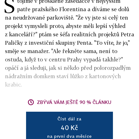
S
tojíme v prosklené zasedačce v nejvyšším
patře pražského Florentina a díváme se dolů
na neudržované parkoviště. "Že vy jste si celý ten
projekt vymysleli proto, abyste měli lepší výhled
z kanceláří?" ptám se šéfa realitních projektů Petra
Paličky z investiční skupiny Penta. "To víte, že jo,"
směje se manažer. "Ale řekněte sama, není to
ostuda, když to v centru Prahy vypadá takhle?"
opáčí a já sleduji, jak si někdo před polorozpadlým
nádražním domkem staví lůžko z kartonových
krabic.
ZBÝVÁ VÁM JEŠTĚ 90 % ČLÁNKU
Číst dál za
40 Kč
na první dva měsíce