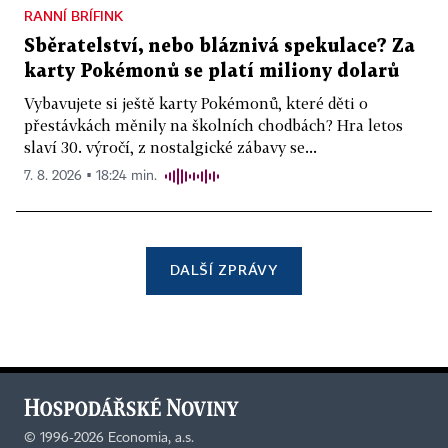
RANNÍ BRÍFINK
Sběratelství, nebo bláznivá spekulace? Za
karty Pokémonů se platí miliony dolarů
Vybavujete si ještě karty Pokémonů, které děti o
přestávkách měnily na školních chodbách? Hra letos
slaví 30. výročí, z nostalgické zábavy se...
7. 8. 2026 ▪ 18:24 min.
DALŠÍ ZPRÁVY
©
1996-2026
Economia, a.s.