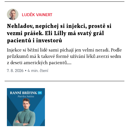
LUDĚK VAINERT
Nehladov, nepíchej si injekci, prostě si
vezmi prášek. Eli Lilly má svatý grál
pacientů i investorů
Injekce si běžní lidé sami píchají jen velmi neradi. Podle
průzkumů má k takové formě užívání léků averzi sedm
z deseti amerických pacientů....
7. 8. 2026 ▪ 4 min. čtení