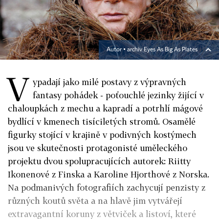
Autor ▪
archiv Eyes As Big As Plates
V
ypadají jako milé postavy z výpravných
fantasy pohádek - poťouchlé jezinky žijící v
chaloupkách z mechu a kapradí a potrhlí mágové
bydlící v kmenech tisíciletých stromů. Osamělé
figurky stojící v krajině v podivných kostýmech
jsou ve skutečnosti protagonisté uměleckého
projektu dvou spolupracujících autorek: Riitty
Ikonenové z Finska a Karoline Hjorthové z Norska.
Na podmanivých fotografiích zachycují penzisty z
různých koutů světa a na hlavě jim vytvářejí
extravagantní koruny z větviček a listoví, které