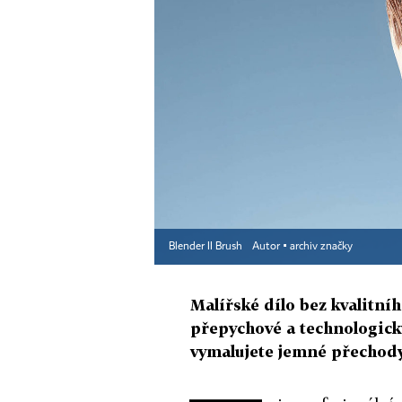
Blender II Brush
Autor ▪
archiv značky
Malířské dílo bez kvalitní
přepychové a technologicky
vymalujete jemné přechody,