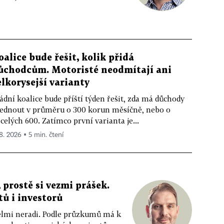
oalice bude řešit, kolik přidá
ůchodcům. Motoristé neodmítají ani
elkorysejší varianty
ádní koalice bude příští týden řešit, zda má důchody
ednout v průměru o 300 korun měsíčně, nebo o
celých 600. Zatímco první varianta je...
 8. 2026 ▪ 5 min. čtení
 prostě si vezmi prášek.
tů i investorů
 velmi neradi. Podle průzkumů má k