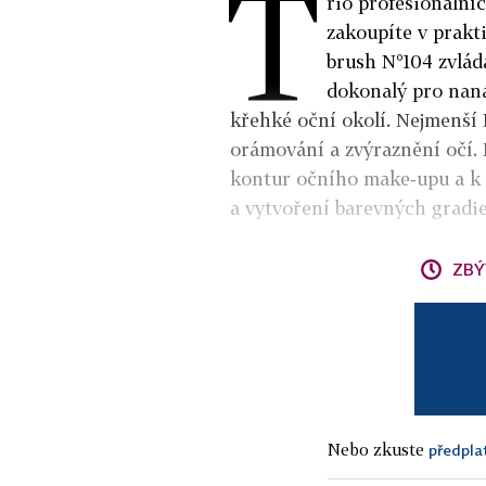
T
rio profesionální
zakoupíte v prakti
brush N°104 zvlád
dokonalý pro naná
křehké oční okolí. Nejmenší
orámování a zvýraznění očí.
kontur očního make‑upu a k
a vytvoření barevných gradie
ZBÝ
Nebo zkuste
předpla