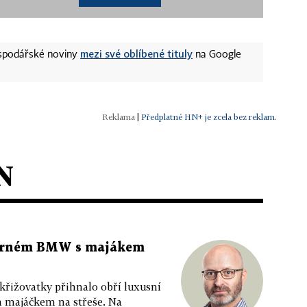
mezi své oblíbené tituly
ospodářské noviny
na Google
|
Předplatné HN+ je zcela bez reklam.
N
 černém BMW s majákem
 křižovatky přihnalo obří luxusní
m majáčkem na střeše. Na