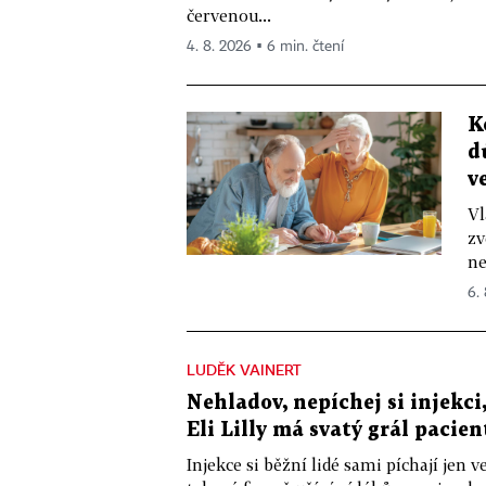
červenou...
4. 8. 2026 ▪ 6 min. čtení
K
d
v
Vl
zv
ne
6.
LUDĚK VAINERT
Nehladov, nepíchej si injekci,
Eli Lilly má svatý grál pacien
Injekce si běžní lidé sami píchají jen