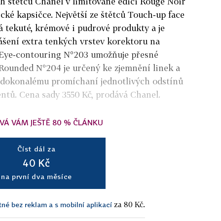
ch štětců Chanel v limitované edici Rouge Noir
cké kapsičce. Největší ze štětců Touch‑up face
á tekuté, krémové i pudrové produkty a je
šení extra tenkých vrstev korektoru na
 Eye‑contouring N°203 umožňuje přesné
 Rounded N°204 je určený ke zjemnění linek a
 dokonalému promíchaní jednotlivých odstínů
ntů. Cena sady 3550 Kč, prodává Chanel.
VÁ VÁM JEŠTĚ 80 % ČLÁNKU
Číst dál za
40 Kč
na první dva měsíce
za 80 Kč.
tné bez reklam a s mobilní aplikací