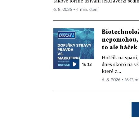
takové formě užívání léků averzi sedm 
6. 8. 2026 ▪ 4 min. čtení
Biotechnolo
nepomohou, 
to ale háček
Hořčík na spaní,
16:13
dnes skoro na vš
které z...
6. 8. 2026 ▪ 16:13 m