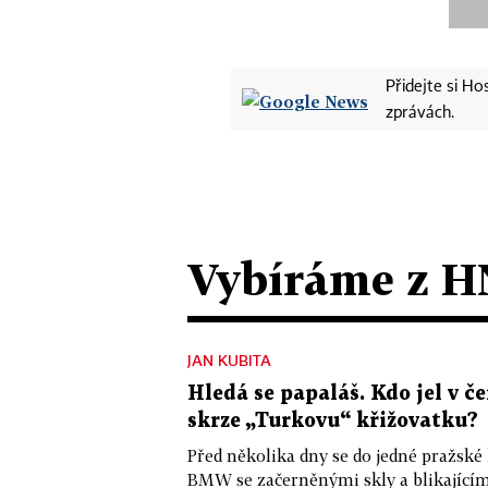
Přidejte si H
zprávách.
Vybíráme z H
JAN KUBITA
Hledá se papaláš. Kdo jel v
skrze „Turkovu“ křižovatku?
Před několika dny se do jedné pražské
BMW se začerněnými skly a blikající