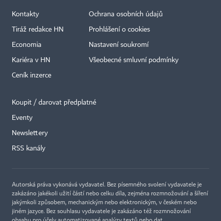
Kontakty
Ochrana osobních údajů
Tiráž redakce HN
Prohlášení o cookies
Economia
Nastavení soukromí
Kariéra v HN
Všeobecné smluvní podmínky
Ceník inzerce
Koupit / darovat předplatné
Eventy
×
Newslettery
RSS kanály
Autorská práva vykonává vydavatel. Bez písemného svolení vydavatele je
zakázáno jakékoli užití částí nebo celku díla, zejména rozmnožování a šíření
jakýmkoli způsobem, mechanickým nebo elektronickým, v českém nebo
jiném jazyce. Bez souhlasu vydavatele je zakázáno též rozmnožování
obsahu pro účely automatizované analýzy textů nebo dat