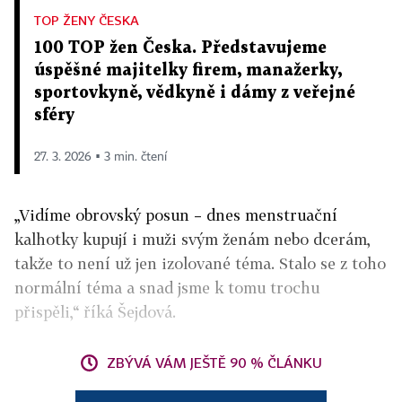
TOP ŽENY ČESKA
100 TOP žen Česka. Představujeme
úspěšné majitelky firem, manažerky,
sportovkyně, vědkyně i dámy z veřejné
sféry
27. 3. 2026 ▪ 3 min. čtení
„Vidíme obrovský posun – dnes menstruační
kalhotky kupují i muži svým ženám nebo dcerám,
takže to není už jen izolované téma. Stalo se z toho
normální téma a snad jsme k tomu trochu
přispěli,“ říká Šejdová.
ZBÝVÁ VÁM JEŠTĚ 90 % ČLÁNKU