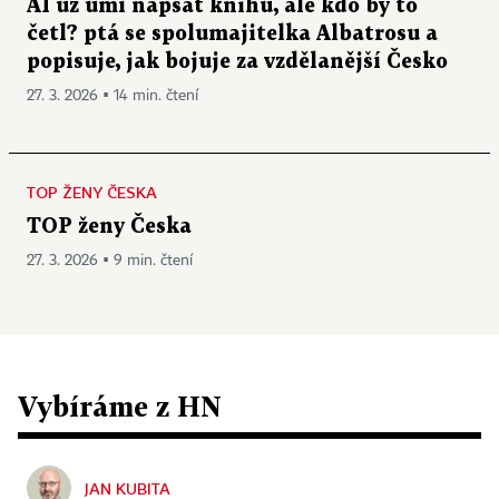
AI už umí napsat knihu, ale kdo by to
četl? ptá se spolumajitelka Albatrosu a
popisuje, jak bojuje za vzdělanější Česko
27. 3. 2026 ▪ 14 min. čtení
TOP ŽENY ČESKA
TOP ženy Česka
27. 3. 2026 ▪ 9 min. čtení
Vybíráme z HN
JAN KUBITA