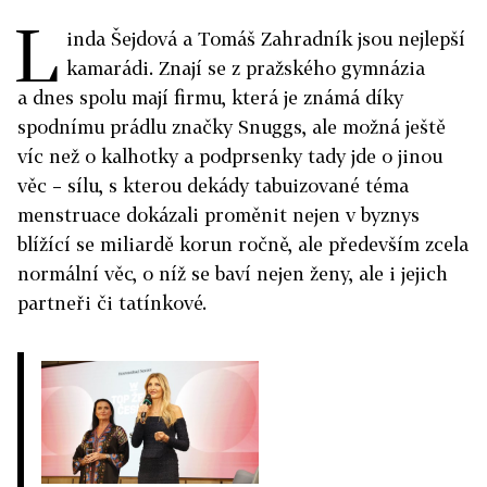
L
inda Šejdová a Tomáš Zahradník jsou nejlepší
kamarádi. Znají se z pražského gymnázia
a dnes spolu mají firmu, která je známá díky
spodnímu prádlu značky Snuggs, ale možná ještě
víc než o kalhotky a podprsenky tady jde o jinou
věc – sílu, s kterou dekády tabuizované téma
menstruace dokázali proměnit nejen v byznys
blížící se miliardě korun ročně, ale především zcela
normální věc, o níž se baví nejen ženy, ale i jejich
partneři či tatínkové.