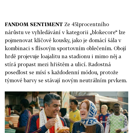
FANDOM SENTIMENT
Ze 451procentního
nárůstu ve vyhledávání v kategorii „blokecore“ lze
pojmenovat klíčové kousky, jako je domácí šála v
kombinaci s flísovým sportovním oblečením. Obojí
hrdě projevuje loajalitu na stadionu i mimo něj a
stírá propast mezi hřištěm a ulicí. Radostná
posedlost se mísí s každodenní módou, protože
týmové barvy se stávají novým neutrálním prvkem.