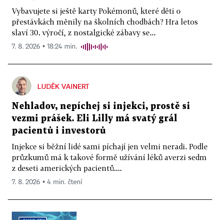
Vybavujete si ještě karty Pokémonů, které děti o
přestávkách měnily na školních chodbách? Hra letos
slaví 30. výročí, z nostalgické zábavy se...
7. 8. 2026 ▪ 18:24 min.
LUDĚK VAINERT
Nehladov, nepíchej si injekci, prostě si
vezmi prášek. Eli Lilly má svatý grál
pacientů i investorů
Injekce si běžní lidé sami píchají jen velmi neradi. Podle
průzkumů má k takové formě užívání léků averzi sedm
z deseti amerických pacientů....
7. 8. 2026 ▪ 4 min. čtení