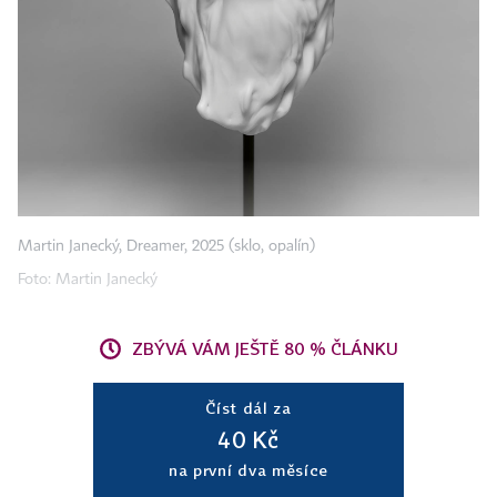
Martin Janecký, Dreamer, 2025 (sklo, opalín)
Foto: Martin Janecký
ZBÝVÁ VÁM JEŠTĚ 80 % ČLÁNKU
Číst dál za
40 Kč
na první dva měsíce