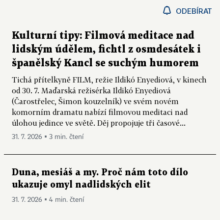
ODEBÍRAT
Kulturní tipy: Filmová meditace nad
lidským údělem, fichtl z osmdesátek i
španělský Kancl se suchým humorem
Tichá přítelkyně FILM, režie Ildikó Enyediová, v kinech
od 30. 7. Maďarská režisérka Ildikó Enyediová
(Čarostřelec, Šimon kouzelník) ve svém novém
komorním dramatu nabízí filmovou meditaci nad
úlohou jedince ve světě. Děj propojuje tři časové...
31. 7. 2026 ▪ 3 min. čtení
Duna, mesiáš a my. Proč nám toto dílo
ukazuje omyl nadlidských elit
31. 7. 2026 ▪ 4 min. čtení