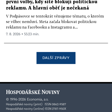
první volby, kdy sítě blokují politickou
reklamu. A hlavní oběť je nečekaná
V Podpásovce se tentokrát věnujeme tématu, o kterém
se vůbec nemluví. Meta začala blokovat politickou
reklamu na Facebooku a Instagramu a...
7. 8. 2026 ▪ 55:23 min.
DALŠÍ ZPRÁVY
©
1996-2026
Economia, a.s.
Hospodářské noviny (print) ISSN 0862-9587
Hospodářské noviny (online) ISSN 2787-950X