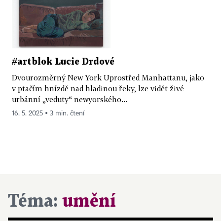
#artblok Lucie Drdové
Dvourozměrný New York Uprostřed Manhattanu, jako
v ptačím hnízdě nad hladinou řeky, lze vidět živé
urbánní „veduty“ newyorského...
16. 5. 2025 ▪ 3 min. čtení
Téma:
umění