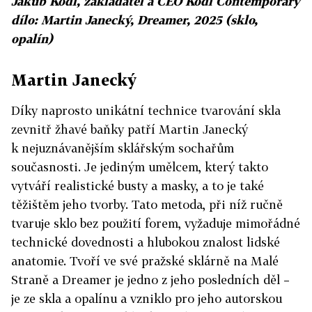
Jakub Kodl, zakladatel a CEO Kodl Contemporary
dílo: Martin Janecký, Dreamer, 2025 (sklo,
opalín)
Martin Janecký
Díky naprosto unikátní technice tvarování skla
zevnitř žhavé baňky patří Martin Janecký
k nejuznávanějším sklářským sochařům
současnosti. Je jediným umělcem, který takto
vytváří realistické busty a masky, a to je také
těžištěm jeho tvorby. Tato metoda, při níž ručně
tvaruje sklo bez použití forem, vyžaduje mimořádné
technické dovednosti a hlubokou znalost lidské
anatomie. Tvoří ve své pražské sklárně na Malé
Straně a Dreamer je jedno z jeho posledních děl –
je ze skla a opalínu a vzniklo pro jeho autorskou