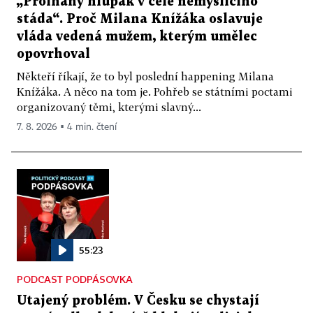
„Prolhaný hlupák v čele nemyslícího
stáda“. Proč Milana Knížáka oslavuje
vláda vedená mužem, kterým umělec
opovrhoval
Někteří říkají, že to byl poslední happening Milana
Knížáka. A něco na tom je. Pohřeb se státními poctami
organizovaný těmi, kterými slavný...
7. 8. 2026 ▪ 4 min. čtení
55:23
PODCAST PODPÁSOVKA
Utajený problém. V Česku se chystají