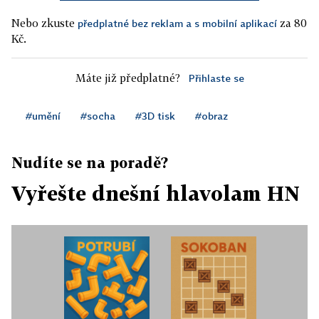
Nebo zkuste
za 80
předplatné bez reklam a s mobilní aplikací
Kč.
Máte již předplatné?
Přihlaste se
#umění
#socha
#3D tisk
#obraz
Nudíte se na poradě?
Vyřešte dnešní hlavolam HN