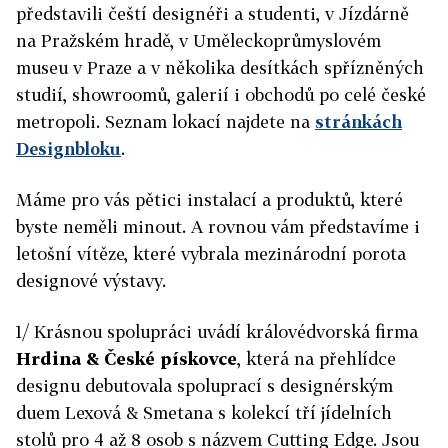
představili čeští designéři a studenti, v Jízdárně
na Pražském hradě, v Uměleckoprůmyslovém
museu v Praze a v několika desítkách spřízněných
studií, showroomů, galerií i obchodů po celé české
metropoli. Seznam lokací najdete na
stránkách
Designbloku
.
Máme pro vás pětici instalací a produktů, které
byste neměli minout. A rovnou vám představíme i
letošní vítěze, které vybrala mezinárodní porota
designové výstavy.
1/ Krásnou spolupráci uvádí královédvorská firma
Hrdina & České pískovce
, která na přehlídce
designu debutovala spoluprací s designérským
duem Lexová & Smetana s kolekcí tří jídelních
stolů pro 4 až 8 osob s názvem Cutting Edge. Jsou