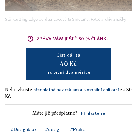
Stůl Cutting Edge od dua Lexová & Smetana. Foto: archiv značky
ZBÝVÁ VÁM JEŠTĚ 80 % ČLÁNKU
Číst dál za
40 Kč
na první dva měsíce
Nebo zkuste
za 80
předplatné bez reklam a s mobilní aplikací
Kč.
Máte již předplatné?
Přihlaste se
#Designblok
#design
#Praha