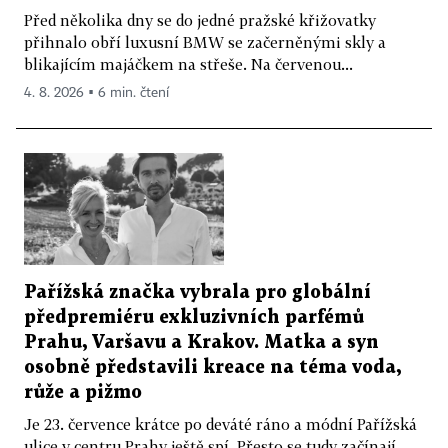
Před několika dny se do jedné pražské křižovatky
přihnalo obří luxusní BMW se začerněnými skly a
blikajícím majáčkem na střeše. Na červenou...
4. 8. 2026 ▪ 6 min. čtení
Pařížská značka vybrala pro globální
předpremiéru exkluzivních parfémů
Prahu, Varšavu a Krakov. Matka a syn
osobně představili kreace na téma voda,
růže a pižmo
Je 23. července krátce po deváté ráno a módní Pařížská
ulice v centru Prahy ještě spí. Přesto se tudy začínají