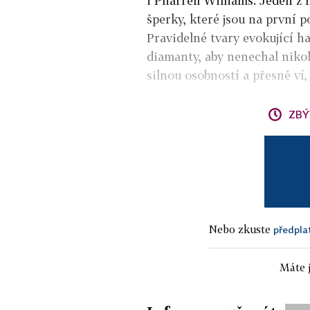
i Pharrell Williams. Jeden z 
šperky, které jsou na první p
Pravidelné tvary evokující h
diamanty, aby nenechal nikoh
silnou osobností a přesně ví,
ZBÝ
Nebo zkuste
předpla
Máte j