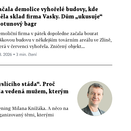
ačala demolice vyhořelé budovy, kde
ěla sklad firma Vasky. Dům „ukusuje“
totunový bagr
moliční firma v pátek dopoledne začala bourat
škovou budovu v někdejším továrním areálu ve Zlíně,
erá v červenci vyhořela. Zničený objekt...
 8. 2026 ▪ 3 min. čtení
slícího stáda“. Proč
da vedená mužem, kterým
ppening Milana Knížáka. A něco na
rganizovaný těmi, kterými