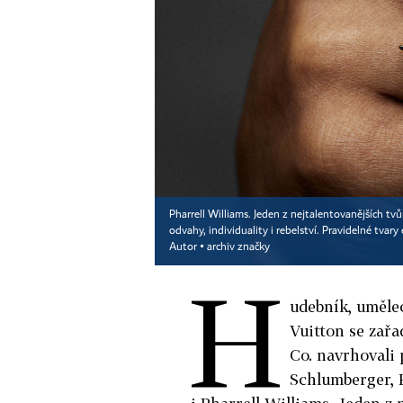
Pharrell Williams. Jeden z nejtalentovanějších tv
odvahy, individuality i rebelství. Pravidelné tvary
Autor ▪
archiv značky
H
udebník, uměle
Vuitton se zařa
Co. navrhovali
Schlumberger, P