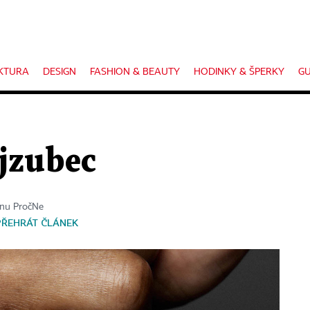
KTURA
DESIGN
FASHION & BEAUTY
HODINKY & ŠPERKY
GU
jzubec
ínu PročNe
PŘEHRÁT ČLÁNEK