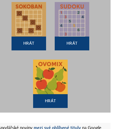
HRÁT
HRÁT
HRÁT
mezi své oblíbené tituly
ospodářské noviny
na Google