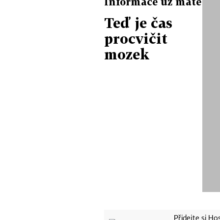
Informace už máte
Teď je čas
procvičit
mozek
Přidejte si H