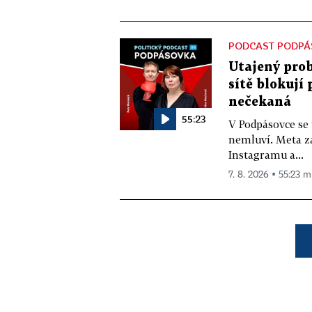
PODCAST PODPÁ
Utajený prob
sítě blokují
nečekaná
55:23
V Podpásovce se
nemluví. Meta z
Instagramu a...
7. 8. 2026 ▪ 55:23 m