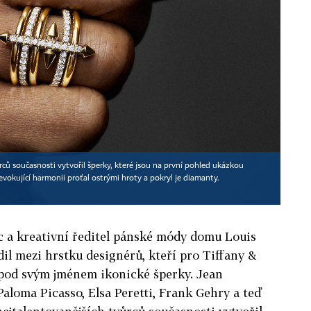
ůrců současnosti vytvořil šperky, které jsou na první pohled ukázkou
 evokující harmonii proťal ostrými hroty a pokryl je diamanty.
c a kreativní ředitel pánské módy domu Louis
dil mezi hrstku designérů, kteří pro Tiffany &
 pod svým jménem ikonické šperky. Jean
aloma Picasso, Elsa Peretti, Frank Gehry a teď