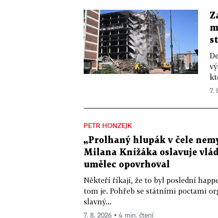
Z
m
s
De
vý
kt
7.
PETR HONZEJK
„Prolhaný hlupák v čele nemy
Milana Knížáka oslavuje vlá
umělec opovrhoval
Někteří říkají, že to byl poslední ha
tom je. Pohřeb se státními poctami o
slavný...
7. 8. 2026 ▪ 4 min. čtení