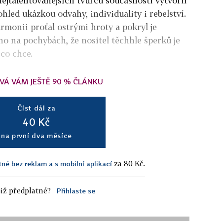
nejtalentovanějších tvůrců současnosti vytvořil
ohled ukázkou odvahy, individuality i rebelství.
armonii proťal ostrými hroty a pokryl je
o na pochybách, že nositel těchhle šperků je
 co chce.
VÁ VÁM JEŠTĚ 90 % ČLÁNKU
Číst dál za
40 Kč
na první dva měsíce
za 80 Kč.
tné bez reklam a s mobilní aplikací
iž předplatné?
Přihlaste se