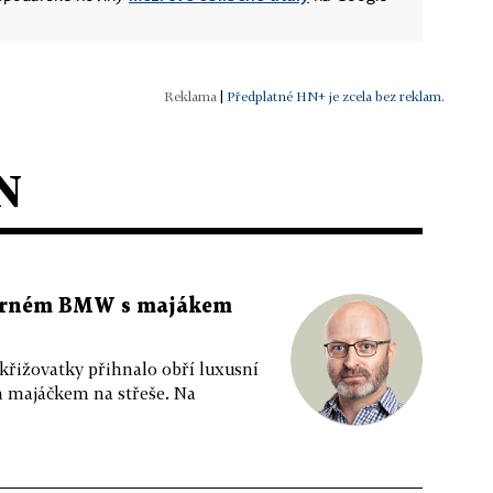
|
Předplatné HN+ je zcela bez reklam.
N
 černém BMW s majákem
 křižovatky přihnalo obří luxusní
m majáčkem na střeše. Na