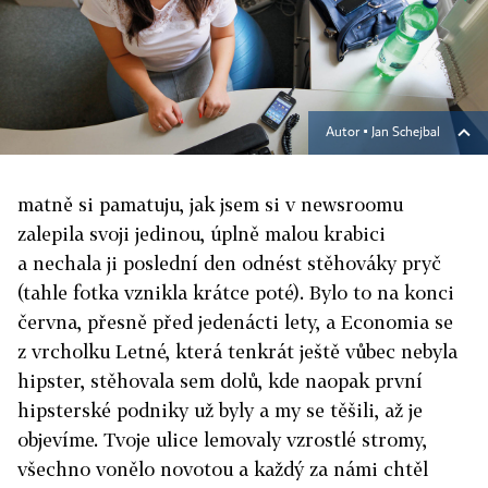
Autor ▪
Jan Schejbal
matně si pamatuju, jak jsem si v newsroomu
zalepila svoji jedinou, úplně malou krabici
a nechala ji poslední den odnést stěhováky pryč
(tahle fotka vznikla krátce poté). Bylo to na konci
června, přesně před jedenácti lety, a Economia se
z vrcholku Letné, která tenkrát ještě vůbec nebyla
hipster, stěhovala sem dolů, kde naopak první
hipsterské podniky už byly a my se těšili, až je
objevíme. Tvoje ulice lemovaly vzrostlé stromy,
všechno vonělo novotou a každý za námi chtěl