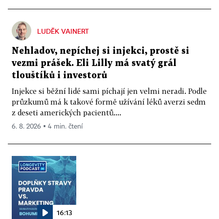
LUDĚK VAINERT
Nehladov, nepíchej si injekci, prostě si
vezmi prášek. Eli Lilly má svatý grál
tlouštíků i investorů
Injekce si běžní lidé sami píchají jen velmi neradi. Podle
průzkumů má k takové formě užívání léků averzi sedm
z deseti amerických pacientů....
6. 8. 2026 ▪ 4 min. čtení
16:13