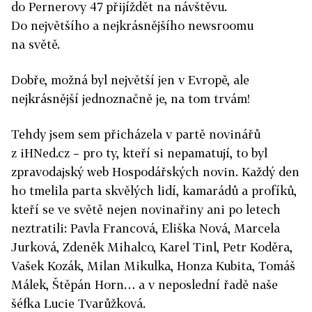
do Pernerovy 47 přijíždět na návštěvu.
Do největšího a nejkrásnějšího newsroomu
na světě.
Dobře, možná byl největší jen v Evropě, ale
nejkrásnější jednoznačně je, na tom trvám!
Tehdy jsem sem přicházela v partě novinářů
z iHNed.cz – pro ty, kteří si nepamatují, to byl
zpravodajský web Hospodářských novin. Každý den
ho tmelila parta skvělých lidí, kamarádů a profíků,
kteří se ve světě nejen novinařiny ani po letech
neztratili: Pavla Francová, Eliška Nová, Marcela
Jurková, Zdeněk Mihalco, Karel Tinl, Petr Koděra,
Vašek Kozák, Milan Mikulka, Honza Kubita, Tomáš
Málek, Štěpán Horn… a v neposlední řadě naše
šéfka Lucie Tvarůžková.