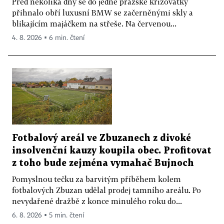
Před několika dny se do jedné pražské křižovatky
přihnalo obří luxusní BMW se začerněnými skly a
blikajícím majáčkem na střeše. Na červenou...
4. 8. 2026 ▪ 6 min. čtení
Fotbalový areál ve Zbuzanech z divoké
insolvenční kauzy koupila obec. Profitovat
z toho bude zejména vymahač Bujnoch
Pomyslnou tečku za barvitým příběhem kolem
fotbalových Zbuzan udělal prodej tamního areálu. Po
nevydařené dražbě z konce minulého roku do...
6. 8. 2026 ▪ 5 min. čtení