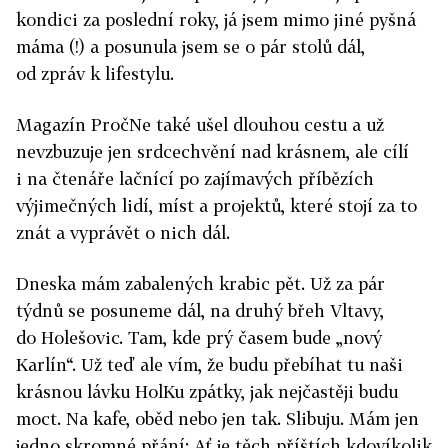
kondici za poslední roky, já jsem mimo jiné pyšná
máma (!) a posunula jsem se o pár stolů dál,
od zpráv k lifestylu.
Magazín PročNe také ušel dlouhou cestu a už
nevzbuzuje jen srdcechvění nad krásnem, ale cílí
i na čtenáře lačnící po zajímavých příbězích
výjimečných lidí, míst a projektů, které stojí za to
znát a vyprávět o nich dál.
Dneska mám zabalených krabic pět. Už za pár
týdnů se posuneme dál, na druhý břeh Vltavy,
do Holešovic. Tam, kde prý časem bude „nový
Karlín“. Už teď ale vím, že budu přebíhat tu naši
krásnou lávku HolKu zpátky, jak nejčastěji budu
moct. Na kafe, oběd nebo jen tak. Slibuju. Mám jen
jedno skromné přání: Ať je těch příštích kdovíkolik