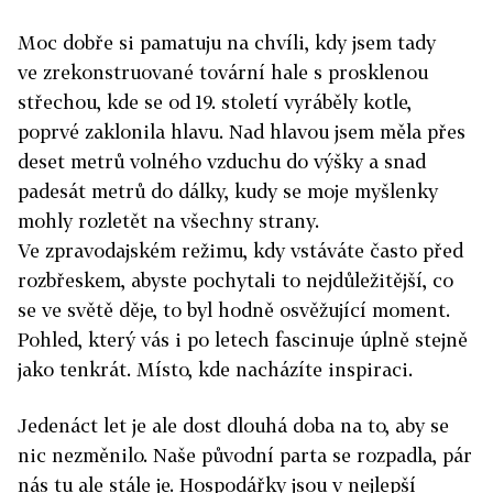
Moc dobře si pamatuju na chvíli, kdy jsem tady
ve zrekonstruované tovární hale s prosklenou
střechou, kde se od 19. století vyráběly kotle,
poprvé zaklonila hlavu. Nad hlavou jsem měla přes
deset metrů volného vzduchu do výšky a snad
padesát metrů do dálky, kudy se moje myšlenky
mohly rozletět na všechny strany.
Ve zpravodajském režimu, kdy vstáváte často před
rozbřeskem, abyste pochytali to nejdůležitější, co
se ve světě děje, to byl hodně osvěžující moment.
Pohled, který vás i po letech fascinuje úplně stejně
jako tenkrát. Místo, kde nacházíte inspiraci.
Jedenáct let je ale dost dlouhá doba na to, aby se
nic nezměnilo. Naše původní parta se rozpadla, pár
nás tu ale stále je. Hospodářky jsou v nejlepší