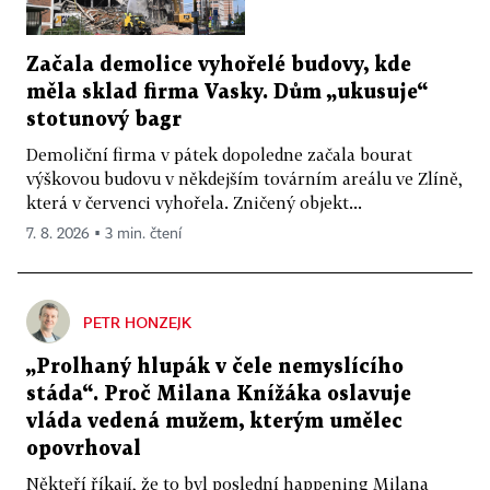
Začala demolice vyhořelé budovy, kde
měla sklad firma Vasky. Dům „ukusuje“
stotunový bagr
Demoliční firma v pátek dopoledne začala bourat
výškovou budovu v někdejším továrním areálu ve Zlíně,
která v červenci vyhořela. Zničený objekt...
7. 8. 2026 ▪ 3 min. čtení
PETR HONZEJK
„Prolhaný hlupák v čele nemyslícího
stáda“. Proč Milana Knížáka oslavuje
vláda vedená mužem, kterým umělec
opovrhoval
Někteří říkají, že to byl poslední happening Milana