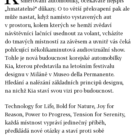
směřování automobilky, očekáváte nejspíš
„hmatatelné“ důkazy. O to větší překvapení pak ale
může nastat, když namísto vystavených aut
v prostoru, kolem kterých se hemží zvědaví
návštěvníci lačnící usednout za volant, vcházíte
do tmavých místností za závěsem a uvnitř vás čeká
pohlcující několikaminutová audiovizuální show.
Tohle je nová budoucnost korejské automobilky
Kia, kterou představila na letošním festivalu
designu v Miláně v Museo della Permanente.
Hledání a nalézání základních principů designu,
na nichž Kia staví svou vizi pro budoucnost.
Technology for Life, Bold for Nature, Joy for
Reason, Power to Progress, Tension for Serenity,
každá místnost vypráví jedinečný příběh,
předkládá nové otázky a staví proti sobě