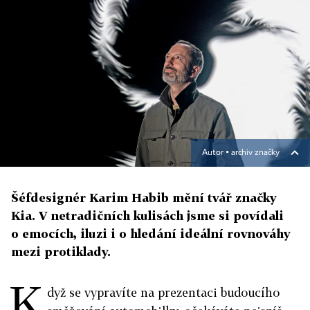
Autor ▪
archiv značky
Šéfdesignér Karim Habib mění tvář značky
Kia. V netradičních kulisách jsme si povídali
o emocích, iluzi i o hledání ideální rovnováhy
mezi protiklady.
K
dyž se vypravíte na prezentaci budoucího