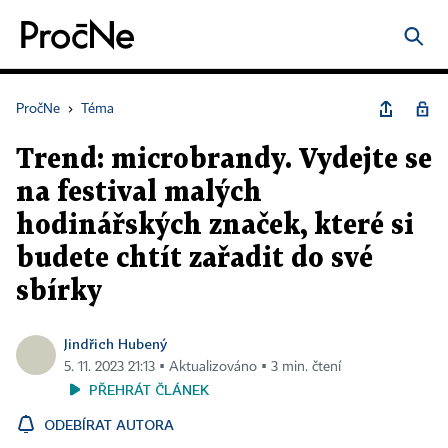
PročNe
›
Téma
Trend: microbrandy. Vydejte se
na festival malých
hodinářských značek, které si
budete chtít zařadit do své
sbírky
Jindřich Hubený
5. 11. 2023 21:13 ▪ Aktualizováno ▪ 3 min. čtení
PŘEHRÁT ČLÁNEK
ODEBÍRAT AUTORA