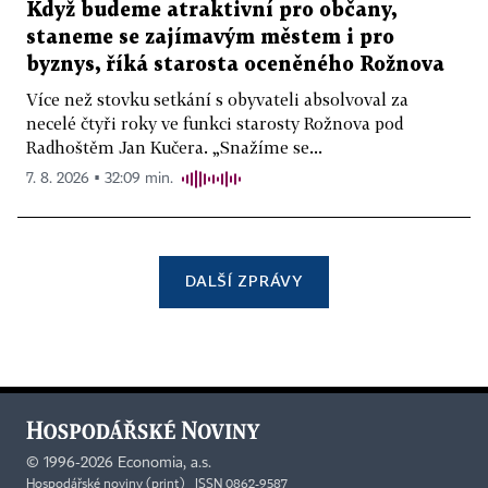
Když budeme atraktivní pro občany,
staneme se zajímavým městem i pro
byznys, říká starosta oceněného Rožnova
Více než stovku setkání s obyvateli absolvoval za
necelé čtyři roky ve funkci starosty Rožnova pod
Radhoštěm Jan Kučera. „Snažíme se...
7. 8. 2026 ▪ 32:09 min.
DALŠÍ ZPRÁVY
©
1996-2026
Economia, a.s.
Hospodářské noviny (print) ISSN 0862-9587