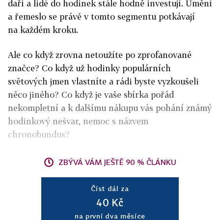
daří a lidé do hodinek stále hodně investují. Umění
a řemeslo se právě v tomto segmentu potkávají
na každém kroku.
Ale co když zrovna netoužíte po zprofanované
značce? Co když už hodinky populárních
světových jmen vlastníte a rádi byste vyzkoušeli
něco jiného? Co když je vaše sbírka pořád
nekompletní a k dalšímu nákupu vás pohání známý
hodinkový nešvar, nemoc s názvem
chronobundus?
ZBÝVÁ VÁM JEŠTĚ 90 % ČLÁNKU
Číst dál za
40 Kč
na první dva měsíce