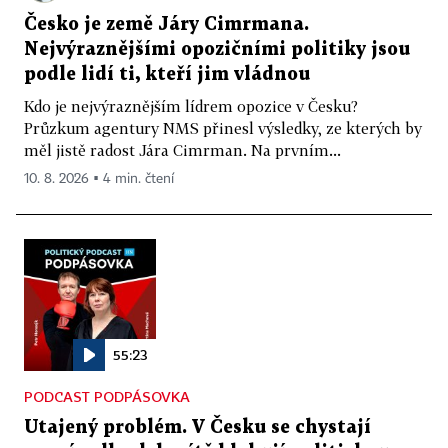
Česko je země Járy Cimrmana.
Nejvýraznějšími opozičními politiky jsou
podle lidí ti, kteří jim vládnou
Kdo je nejvýraznějším lídrem opozice v Česku?
Průzkum agentury NMS přinesl výsledky, ze kterých by
měl jistě radost Jára Cimrman. Na prvním...
10. 8. 2026 ▪ 4 min. čtení
55:23
PODCAST PODPÁSOVKA
Utajený problém. V Česku se chystají