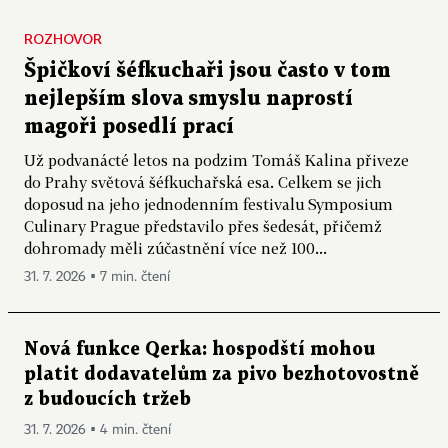
ROZHOVOR
Špičkoví šéfkuchaři jsou často v tom
nejlepším slova smyslu naprostí
magoři posedlí prací
Už podvanácté letos na podzim Tomáš Kalina přiveze
do Prahy světová šéfkuchařská esa. Celkem se jich
doposud na jeho jednodenním festivalu Symposium
Culinary Prague představilo přes šedesát, přičemž
dohromady měli zúčastnění více než 100...
31. 7. 2026 ▪ 7 min. čtení
Nová funkce Qerka: hospodští mohou
platit dodavatelům za pivo bezhotovostně
z budoucích tržeb
31. 7. 2026 ▪ 4 min. čtení