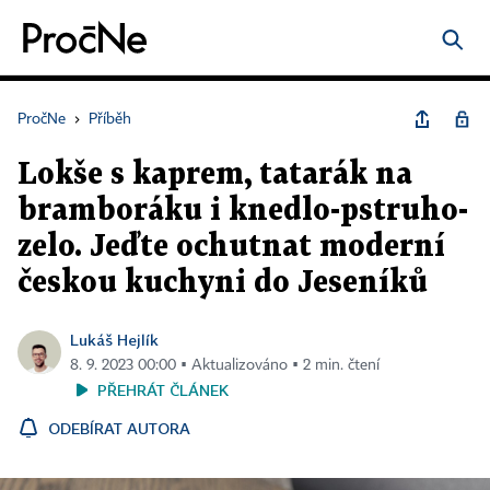
PročNe
›
Příběh
Lokše s kaprem, tatarák na
bramboráku i knedlo-pstruho-
zelo. Jeďte ochutnat moderní
českou kuchyni do Jeseníků
Lukáš Hejlík
8. 9. 2023 00:00 ▪ Aktualizováno ▪ 2 min. čtení
PŘEHRÁT ČLÁNEK
ODEBÍRAT AUTORA