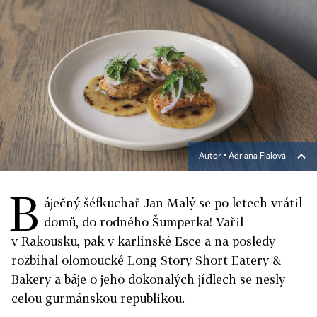
Autor ▪
Adriana Fialová
B
áječný šéfkuchař Jan Malý se po letech vrátil
domů, do rodného Šumperka! Vařil
v Rakousku, pak v karlínské Esce a na posledy
rozbíhal olomoucké Long Story Short Eatery &
Bakery a báje o jeho dokonalých jídlech se nesly
celou gurmánskou republikou.