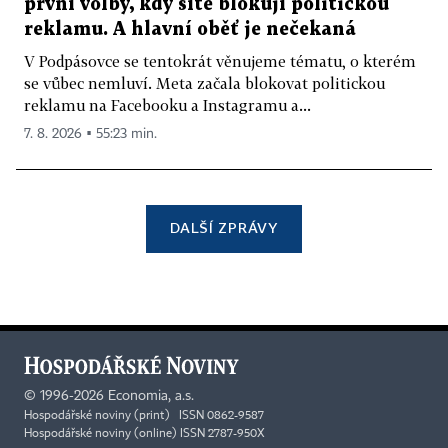
první volby, kdy sítě blokují politickou
reklamu. A hlavní oběť je nečekaná
V Podpásovce se tentokrát věnujeme tématu, o kterém
se vůbec nemluví. Meta začala blokovat politickou
reklamu na Facebooku a Instagramu a...
7. 8. 2026 ▪ 55:23 min.
DALŠÍ ZPRÁVY
©
1996-2026
Economia, a.s.
Hospodářské noviny (print) ISSN 0862-9587
Hospodářské noviny (online) ISSN 2787-950X