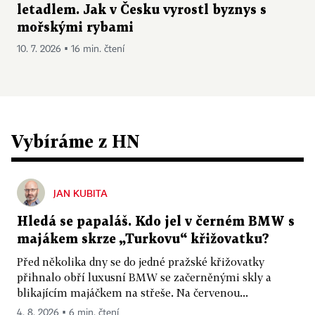
letadlem. Jak v Česku vyrostl byznys s
mořskými rybami
10. 7. 2026 ▪ 16 min. čtení
Vybíráme z HN
JAN KUBITA
Hledá se papaláš. Kdo jel v černém BMW s
majákem skrze „Turkovu“ křižovatku?
Před několika dny se do jedné pražské křižovatky
přihnalo obří luxusní BMW se začerněnými skly a
blikajícím majáčkem na střeše. Na červenou...
4. 8. 2026 ▪ 6 min. čtení