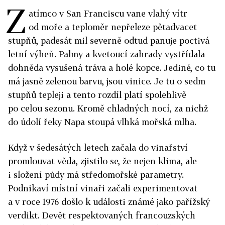
Z
atímco v San Franciscu vane vlahý vítr
od moře a teploměr nepřeleze pětadvacet
stupňů, padesát mil severně odtud panuje poctivá
letní výheň. Palmy a kvetoucí zahrady vystřídala
dohněda vysušená tráva a holé kopce. Jediné, co tu
má jasně zelenou barvu, jsou vinice. Je tu o sedm
stupňů tepleji a tento rozdíl platí spolehlivě
po celou sezonu. Kromě chladných nocí, za nichž
do údolí řeky Napa stoupá vlhká mořská mlha.
Když v šedesátých letech začala do vinařství
promlouvat věda, zjistilo se, že nejen klima, ale
i složení půdy má středomořské parametry.
Podnikaví místní vinaři začali experimentovat
a v roce 1976 došlo k události známé jako pařížský
verdikt. Devět respektovaných francouzských