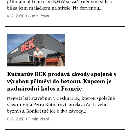
přihnalo obří luxusní BMW se začerněnými skly a
blikajícím majáčkem na střeše. Na červenou...
4. 8. 2026 ▪ 6 min. čtení
Kutnarův DEK prodává závody spojené s
výrobou příměsí do betonu. Kupcem je
nadnárodní kolos z Francie
Největší síť stavebnin v Česku DEK, kterou společně
vlastní Vít a Petra Kutnarovi, prodává část svého
byznysu. Konkrétně jde o dva závody...
6. 8. 2026 ▪ 3 min. čtení