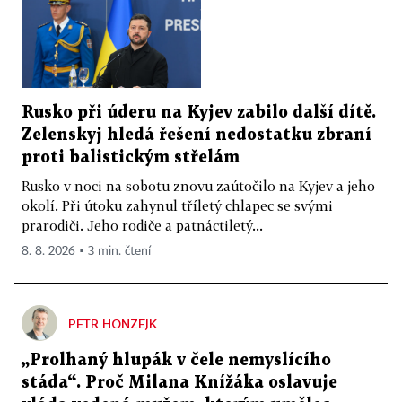
Rusko při úderu na Kyjev zabilo další dítě.
Zelenskyj hledá řešení nedostatku zbraní
proti balistickým střelám
Rusko v noci na sobotu znovu zaútočilo na Kyjev a jeho
okolí. Při útoku zahynul tříletý chlapec se svými
prarodiči. Jeho rodiče a patnáctiletý...
8. 8. 2026 ▪ 3 min. čtení
PETR HONZEJK
„Prolhaný hlupák v čele nemyslícího
stáda“. Proč Milana Knížáka oslavuje