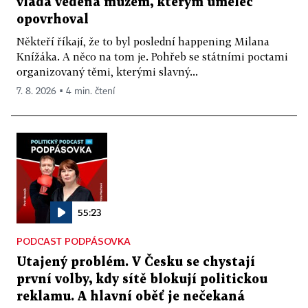
vláda vedená mužem, kterým umělec
opovrhoval
Někteří říkají, že to byl poslední happening Milana
Knížáka. A něco na tom je. Pohřeb se státními poctami
organizovaný těmi, kterými slavný...
7. 8. 2026 ▪ 4 min. čtení
55:23
PODCAST PODPÁSOVKA
Utajený problém. V Česku se chystají
první volby, kdy sítě blokují politickou
reklamu. A hlavní oběť je nečekaná