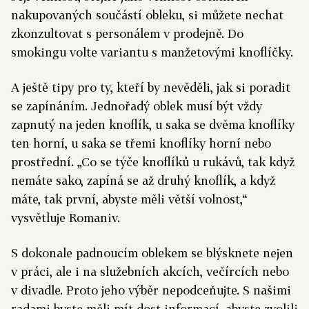
nakupovaných součástí obleku, si můžete nechat
zkonzultovat s personálem v prodejně. Do
smokingu volte variantu s manžetovými knoflíčky.
A ještě tipy pro ty, kteří by nevěděli, jak si poradit
se zapínáním. Jednořadý oblek musí být vždy
zapnutý na jeden knoflík, u saka se dvěma knoflíky
ten horní, u saka se třemi knoflíky horní nebo
prostřední. „Co se týče knoflíků u rukávů, tak když
nemáte sako, zapíná se až druhý knoflík, a když
máte, tak první, abyste měli větší volnost,“
vysvětluje Romaniv.
S dokonale padnoucím oblekem se blýsknete nejen
v práci, ale i na služebních akcích, večírcích nebo
v divadle. Proto jeho výběr nepodceňujte. S našimi
radami byste měli mít dost informací, abyste zvolili