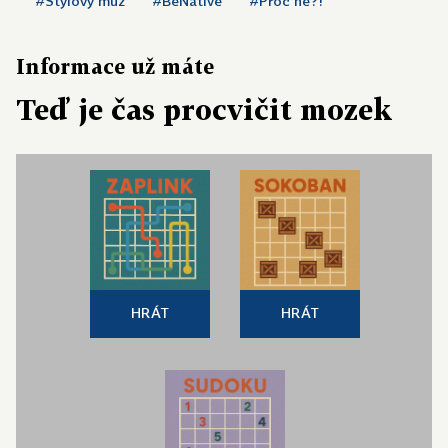
#Stylový muž
#BeNative
#Proč ne?!
Informace už máte
Teď je čas procvičit mozek
HRÁT
HRÁT