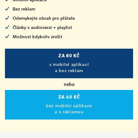
Bez reklam
Odemykejte obsah pro přátele
Články v audioverzi + playlist
Možnost kdykoliv zrušit
ZA 80 KČ
s mobilní aplikací
a bez reklam
nebo
ZA 40 KČ
bez mobilní aplikace
a s reklamou