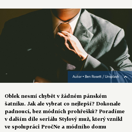
Autor ▪
Ben Rosett / Unsplash
Oblek nesmí chybět v žádném pánském
šatníku. Jak ale vybrat co nejlepší? Dokonale
padnoucí, bez módních prohřešků? Poradíme
v dalším díle seriálu Stylový muž, který vznikl
ve spolupráci PročNe a módního domu