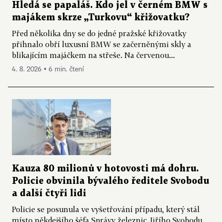
Hledá se papaláš. Kdo jel v černém BMW s
majákem skrze „Turkovu“ křižovatku?
Před několika dny se do jedné pražské křižovatky
přihnalo obří luxusní BMW se začerněnými skly a
blikajícím majáčkem na střeše. Na červenou...
4. 8. 2026 ▪ 6 min. čtení
Kauza 80 milionů v hotovosti má dohru.
Policie obvinila bývalého ředitele Svobodu
a další čtyři lidi
Policie se posunula ve vyšetřování případu, který stál
místo někdejšího šéfa Správy železnic Jiřího Svobodu.