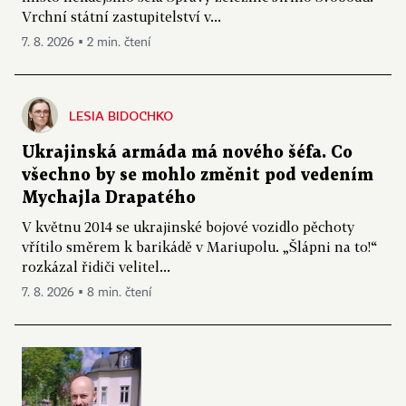
Vrchní státní zastupitelství v...
7. 8. 2026 ▪ 2 min. čtení
LESIA BIDOCHKO
Ukrajinská armáda má nového šéfa. Co
všechno by se mohlo změnit pod vedením
Mychajla Drapatého
V květnu 2014 se ukrajinské bojové vozidlo pěchoty
vřítilo směrem k barikádě v Mariupolu. „Šlápni na to!“
rozkázal řidiči velitel...
7. 8. 2026 ▪ 8 min. čtení