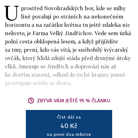
U
prostřed Novohradských hor, kde se mlhy
líně povalují po stráních na nekonečném
horizontu a na začátku května tu ještě zdaleka nic
nekvete, je Farma Velký Jindřichov. Vede sem úzká
polní cesta obklopená lesem, a když přijíždíte
za tmy, první, kdo vás vítá, je sněhobílý švýcarský
ovčák, který hlídá zdejší stáda před drsnými útoky
vlků. Jmenuje se Jindřich a doprovází nás až
ke dveřím stavení, odkud do tiché krajiny jemně
prostupuje světlo ze dvora.
ZBÝVÁ VÁM JEŠTĚ 95 % ČLÁNKU
Číst dál za
40 Kč
na první dva měsíce