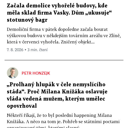
Začala demolice vyhořelé budovy, kde
měla sklad firma Vasky. Dům „ukusuje“
stotunový bagr
Demoliční firma v pátek dopoledne začala bourat
výškovou budovu v někdejším továrním areálu ve Zlíně,
která v červenci vyhořela. Zničený objekt...
7. 8. 2026 ▪ 3 min. čtení
PETR HONZEJK
„Prolhaný hlupák v čele nemyslícího
stáda“. Proč Milana Knížáka oslavuje
vláda vedená mužem, kterým umělec
opovrhoval
Někteří říkají, že to byl poslední happening Milana
Knížáka. A něco na tom je. Pohřeb se státními poctami
organizovaný těmi, kterými slavný...