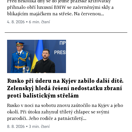
Před několika dny se do jedné pražské křižovatky
přihnalo obří luxusní BMW se začerněnými skly a
blikajícím majáčkem na střeše. Na červenou...
4. 8. 2026 ▪ 6 min. čtení
Rusko při úderu na Kyjev zabilo další dítě.
Zelenskyj hledá řešení nedostatku zbraní
proti balistickým střelám
Rusko v noci na sobotu znovu zaútočilo na Kyjev a jeho
okolí. Při útoku zahynul tříletý chlapec se svými
prarodiči. Jeho rodiče a patnáctiletý...
8. 8. 2026 ▪ 3 min. čtení