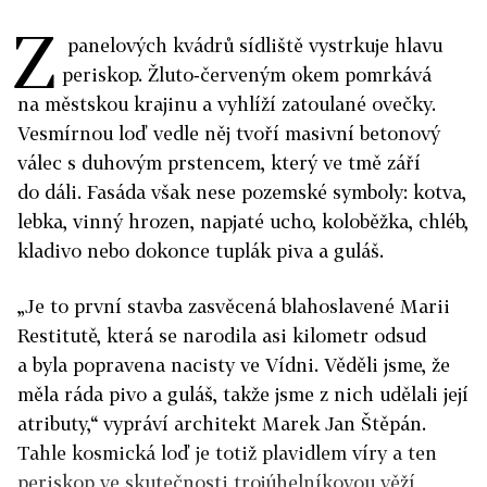
Z
panelových kvádrů sídliště vystrkuje hlavu
periskop. Žluto‑červeným okem pomrkává
na městskou krajinu a vyhlíží zatoulané ovečky.
Vesmírnou loď vedle něj tvoří masivní betonový
válec s duhovým prstencem, který ve tmě září
do dáli. Fasáda však nese pozemské symboly: kotva,
lebka, vinný hrozen, napjaté ucho, koloběžka, chléb,
kladivo nebo dokonce tuplák piva a guláš.
„Je to první stavba zasvěcená blahoslavené Marii
Restitutě, která se narodila asi kilometr odsud
a byla popravena nacisty ve Vídni. Věděli jsme, že
měla ráda pivo a guláš, takže jsme z nich udělali její
atributy,“ vypráví architekt Marek Jan Štěpán.
Tahle kosmická loď je totiž plavidlem víry a ten
periskop ve skutečnosti trojúhelníkovou věží