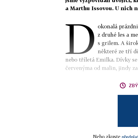
jsme vyzpovídali dvojici, 
a Marthu Issovou. U nich n
D
okonalá prázdni
z druhé les a m
s grilem. A širo
některé ze tří d
nebo tříletá Emilka. Dívky 
červenýma od malin, jindy zas
ZBÝ
Nebo zkuste
předpla