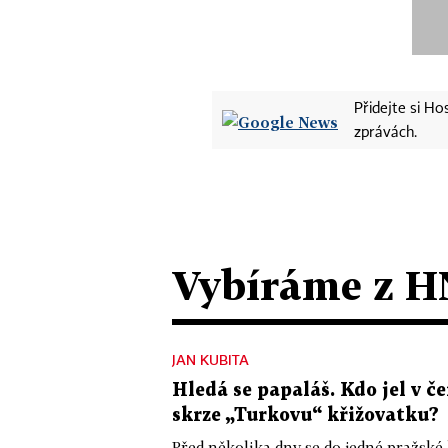
Přidejte si H
zprávách.
Vybíráme z H
JAN KUBITA
Hledá se papaláš. Kdo jel v
skrze „Turkovu“ křižovatku?
Před několika dny se do jedné pražské