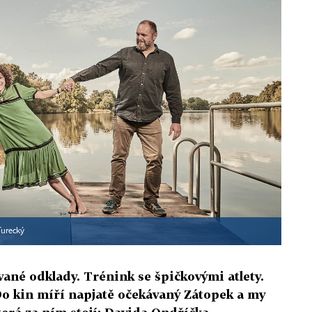
Turecký
vané odklady. Trénink se špičkovými atlety.
o kin míří napjatě očekávaný Zátopek a my