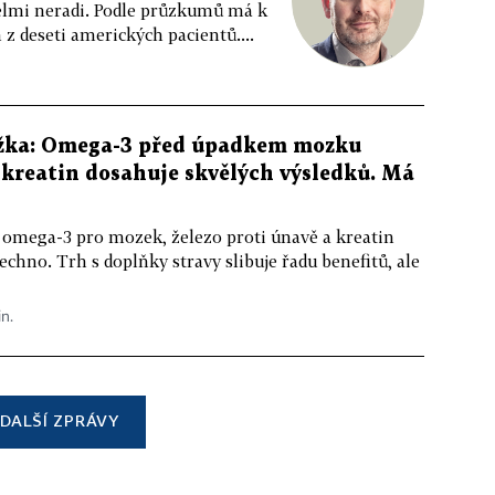
 velmi neradi. Podle průzkumů má k
z deseti amerických pacientů....
žka: Omega-3 před úpadkem mozku
kreatin dosahuje skvělých výsledků. Má
 omega-3 pro mozek, železo proti únavě a kreatin
echno. Trh s doplňky stravy slibuje řadu benefitů, ale
in.
DALŠÍ ZPRÁVY