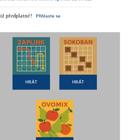
iž předplatné?
Přihlaste se
HRÁT
HRÁT