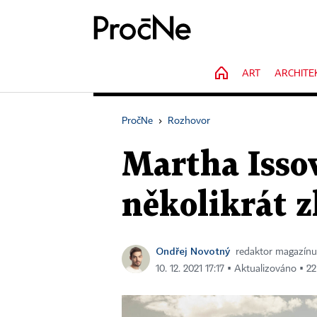
HOME
ART
ARCHITE
PročNe
›
Rozhovor
Martha Isso
několikrát z
Ondřej Novotný
redaktor magazín
10. 12. 2021 17:17 ▪ Aktualizováno ▪ 22