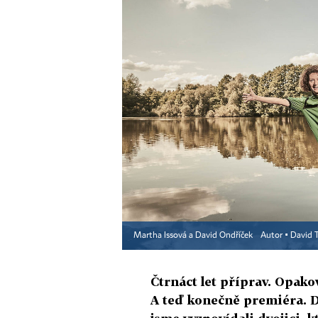
Martha Issová a David Ondříček
Autor ▪
David 
Čtrnáct let příprav. Opako
A teď konečně premiéra. D