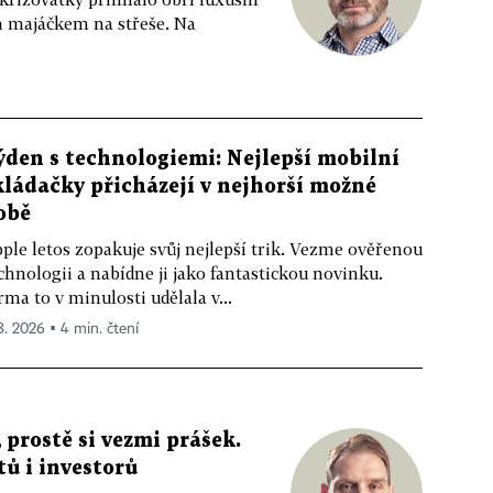
m majáčkem na střeše. Na
ýden s technologiemi: Nejlepší mobilní
kládačky přicházejí v nejhorší možné
obě
ple letos zopakuje svůj nejlepší trik. Vezme ověřenou
chnologii a nabídne ji jako fantastickou novinku.
rma to v minulosti udělala v...
 8. 2026 ▪ 4 min. čtení
 prostě si vezmi prášek.
tů i investorů