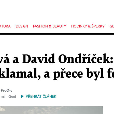
KTURA
DESIGN
FASHION & BEAUTY
HODINKY & ŠPERKY
GU
vá a David Ondříček
klamal, a přece byl
u PročNe
PŘEHRÁT ČLÁNEK
 min. čtení