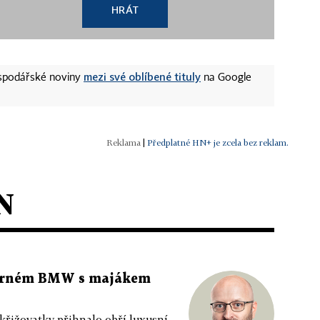
HRÁT
mezi své oblíbené tituly
ospodářské noviny
na Google
|
Předplatné HN+ je zcela bez reklam.
N
 černém BMW s majákem
 křižovatky přihnalo obří luxusní