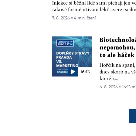
Injekce si běžní lidé sami píchají jen
takové formě užívání léků averzi sedm 
7. 8. 2026 ▪ 4 min. čtení
Biotechnolo
nepomohou, 
to ale háček
Hořčík na spaní,
16:13
dnes skoro na vš
které z...
6. 8. 2026 ▪ 16:13 m