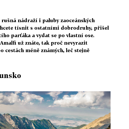
é, rušná nádraží i paluby zaoceánských
cete tísnit s ostatními dobrodruhy, přišel
ího parťáka a vydat se po vlastní ose.
Amalfi už znáte, tak proč nevyrazit
po cestách méně známých, leč stejně
munsko