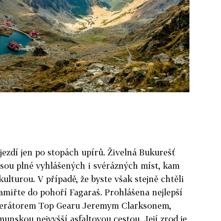
ezdí jen po stopách upírů. Živelná Bukurešť
jsou plné vyhlášených i svérázných míst, kam
kulturou. V případě, že byste však stejně chtěli
zamiřte do pohoří Fagaraš. Prohlášena nejlepší
oderátorem Top Gearu Jeremym Clarksonem,
unskou nejvyšší asfaltovou cestou. Její zrod je