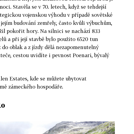
oci. Stavěla se v 70. letech, když se tehdejší
ategickou vojenskou výhodu v případě sovětské
i jejím budování zemřely, často kvůli výbuchům,
il pokořit hory. Na silnici se nachází 833
lů a při její stavbě bylo použito 6520 tun
 do oblak a z jízdy dělá nezapomenutelný
eče, cestou uvidíte i pevnost Poenari, bývalý
thlen Estates, kde se můžete ubytovat
domě zámeckého hospodáře.
ko