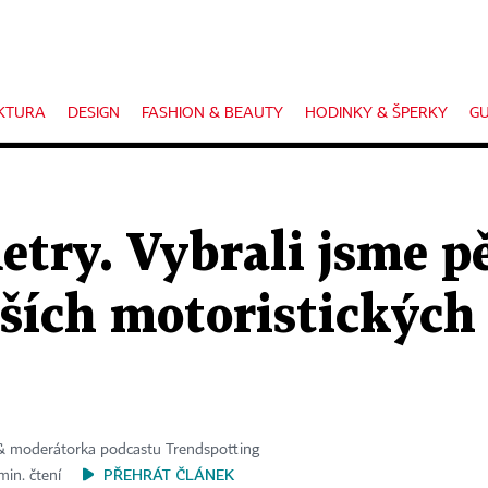
KTURA
DESIGN
FASHION & BEAUTY
HODINKY & ŠPERKY
GU
etry. Vybrali jsme p
ších motoristických 
& moderátorka podcastu Trendspotting
PŘEHRÁT ČLÁNEK
min. čtení