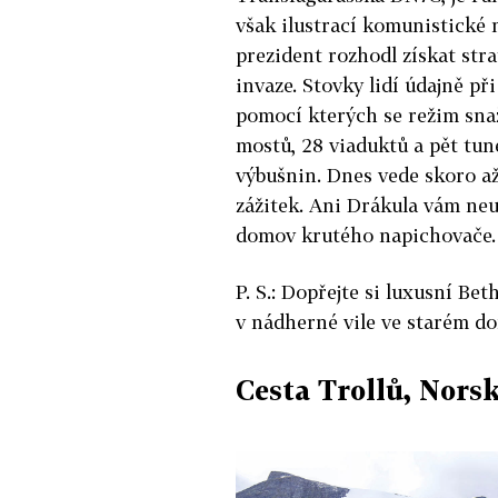
však ilustrací komunistické m
prezident rozhodl získat str
invaze. Stovky lidí údajně př
pomocí kterých se režim snaž
mostů, 28 viaduktů a pět tune
výbušnin. Dnes vede skoro až
zážitek. Ani Drákula vám neut
domov krutého napichovače.
P. S.: Dopřejte si luxusní Be
v nádherné vile ve starém 
Cesta Trollů, Nors