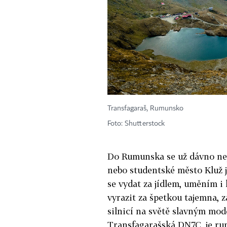
Transfagaraš, Rumunsko
Foto: Shutterstock
Do Rumunska se už dávno nej
nebo studentské město Kluž 
se vydat za jídlem, uměním i 
vyrazit za špetkou tajemna, 
silnicí na světě slavným m
Transfagarašská DN7C, je rum