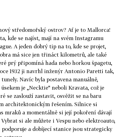
 nový středomořský ostrov? Ať je to Mal­lorca!
sta, kde se najíst, mají na svém Instagramu
ague. A jeden dobrý tip na to, kde se projet,
bra má sice jen třináct kilometrů, ale také
eré prý připomíná hada nebo horkou špagetu,
ce 1932 ji navrhl inženýr Antonio Paretti tak,
 tunely. Navíc byla postavena manuálně,
 úsekem je „Necktie“ neboli Kravata, což je
ré se zaslouží zastavit, osvěžit se na baru
m architektonickým řešením. Silnice si
as mraků a momentálně si její pokoření dávají
. Vybrat si ale můžete i Vespu nebo elektroauto,
 podporuje a dobíjecí stanice jsou strategicky