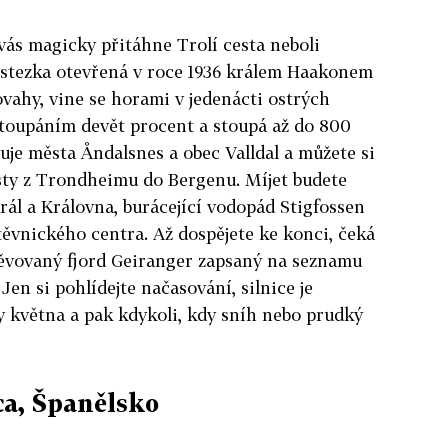
 vás magicky přitáhne Trolí cesta neboli
í stezka otevřená v roce 1936 králem Haakonem
ovahy, vine se horami v jedenácti ostrých
toupáním devět procent a stoupá až do 800
je města Åndalsnes a obec Valldal a můžete si
cesty z Trondheimu do Bergenu. Míjet budete
rál a Královna, burácející vodopád Stigfossen
ěvnického centra. Až dospějete ke konci, čeká
pěvovaný fjord Geiranger zapsaný na seznamu
en si pohlídejte načasování, silnice je
y května a pak kdykoli, kdy sníh nebo prudký
ca, Španělsko