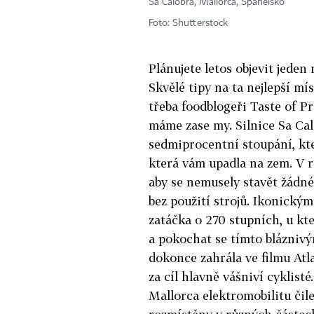
Sa Calobra, Mallorca, Španělsko
Foto: Shutterstock
Plánujete letos objevit jeden
Skvělé tipy na ta nejlepší mí
třeba foodblogeři Taste of Pr
máme zase my. Silnice Sa Calo
sedmiprocentní stoupání, kt
která vám upadla na zem. V ro
aby se nemusely stavět žádné
bez použití strojů. Ikonickým
zatáčka o 270 stupních, u kte
a pokochat se tímto bláznivý
dokonce zahrála ve filmu Atl
za cíl hlavně vášniví cyklisté
Mallorca elektromobilitu čile