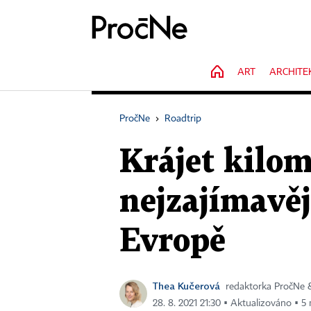
HOME
ART
ARCHITE
PročNe
›
Roadtrip
Krájet kilom
nejzajímavěj
Evropě
Thea Kučerová
redaktorka PročNe 
28. 8. 2021 21:30 ▪ Aktualizováno ▪ 5 