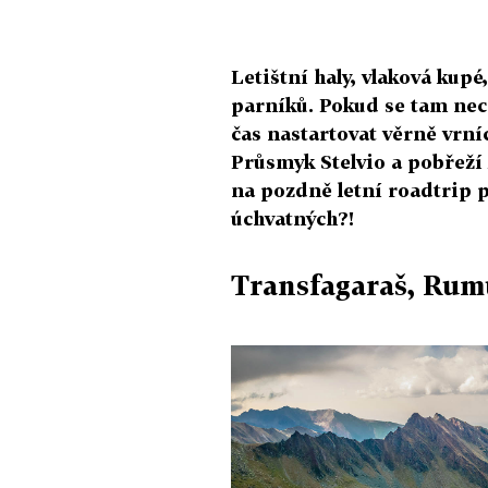
Letištní haly, vlaková kup
parníků. Pokud se tam nech
čas nastartovat věrně vrníc
Průsmyk Stelvio a pobřeží 
na pozdně letní roadtrip 
úchvatných?!
Transfagaraš, Ru