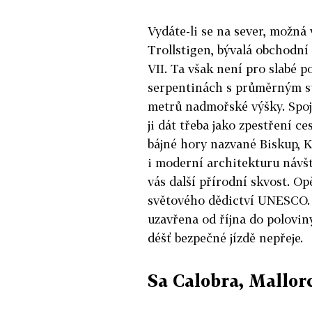
Vydáte-li se na sever, možná
Trollstigen, bývalá obchodn
VII. Ta však není pro slabé p
serpentinách s průměrným s
metrů nadmořské výšky. Spoju
ji dát třeba jako zpestření 
bájné hory nazvané Biskup, K
i moderní architekturu návšt
vás další přírodní skvost. O
světového dědictví UNESCO. J
uzavřena od října do polovin
déšť bezpečné jízdě nepřeje.
Sa Calobra, Mallor