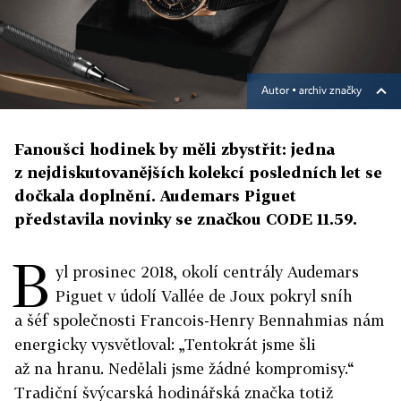
Autor ▪
archiv značky
Fanoušci hodinek by měli zbystřit: jedna
z nejdiskutovanějších kolekcí posledních let se
dočkala doplnění. Audemars Piguet
představila novinky se značkou CODE 11.59.
B
yl prosinec 2018, okolí centrály Audemars
Piguet v údolí Vallée de Joux pokryl sníh
a šéf společnosti Francois-Henry Bennahmias nám
energicky vysvětloval: „Tentokrát jsme šli
až na hranu. Nedělali jsme žádné kompromisy.“
Tradiční švýcarská hodinářská značka totiž