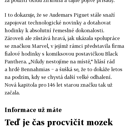
za použití oxidu zirkonia a tajné pojivé přísady.
I to dokazuje, že se Audemars Piguet stále snaží
zapojovat technologické novinky a dotahovat
hodinky k absolutní řemeslné dokonalosti.
Zároveň ale zůstává hravá, jak ukázala spolupráce
se značkou Marvel, v jejímž rámci představila firma
fialové hodinky s komiksovou postavičkou Black
Panthera. „Nikdy nestojíme na místě,“ hlásí rád
a hrdě Bennahmias − a šušká se, že to dokáže letos
na podzim, kdy se chystá další velké odhalení.
Nová kapitola pro 146 let starou značku tak už
začala.
Informace už máte
Teď je čas procvičit mozek