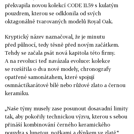
překvapila novou kolekcí CODE 11.59 s kulatým
pouzdrem, kterou se odklonila od svých
oktagonálně tvarovaných modelů Royal Oak.
Kryptický název naznačoval, že je minutu
před půlnocí, tedy těsně před novým začátkem.
Tehdy se začala psát nová kapitola této firmy.
A na revoluci teď navázala evoluce: kolekce
se rozšířila o dva nové modely, chronografy
opatřené samonátahem, které spojují
osmnáctikarátové bílé nebo růžové zlato a černou
keramiku.
„Naše týmy musely zase posunout dosavadní limity
tak, aby pokořily technickou výzvu, kterou s sebou
přináší kombinování černého keramického
pouzdra s lunetou, nožkami a dýnkem ve zlatě,“