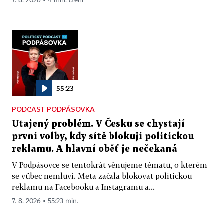
7. 8. 2026 ▪ 4 min. čtení
55:23
PODCAST PODPÁSOVKA
Utajený problém. V Česku se chystají
první volby, kdy sítě blokují politickou
reklamu. A hlavní oběť je nečekaná
V Podpásovce se tentokrát věnujeme tématu, o kterém
se vůbec nemluví. Meta začala blokovat politickou
reklamu na Facebooku a Instagramu a...
7. 8. 2026 ▪ 55:23 min.