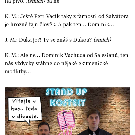
na pivo…
(smích)
ba ne!
K. M.: Ještě Petr Vacík taky z farnosti od Salvátora
je hrozně fajn člověk. A pak ten… Dominik…
J. M.: Duka jo?! Ty se znáš s Dukou?
(smích)
K. M.: Ale ne… Dominik Vachuda od Salesiánů, ten
nás vždycky stáhne do nějaké ekumenické
modlitby…