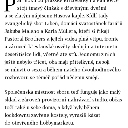
P
ár bloků od pražské křižovatky na Palmovce
stojí tmavý činžák s dřevěnými dveřmi
a se zlatým nápisem: Husova kaple. Sídlí tady
evangelický sbor Libeň, domácí svatostánek farářů
Jakuba Malého a Karla Müllera, kteří si říkají
Pastoral Brothers a jejich videa plná vtipu, ironie
a zároveň křesťanské osvěty sledují na internetu
desetitisíce lidí, včetně ateistů. Jednomu z nich
ještě nebylo třicet, oba mají přítelkyně, nebojí
se mluvit o sexu a během našeho dvouhodinového
rozhovoru se téměř pořád něčemu smějí.
Společenská místnost sboru teď funguje jako malý
sklad a zároveň provizorní nahrávací studio, občas
točí také u sebe doma, a když byly během
lockdownu zavřené kostely, vyrazili kázat
do otevřeného hobbymarketu.