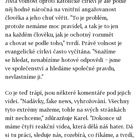
Jistá volnost oproti katolické církvi je ale podle
něj hodně náročná na vnitřní angažovanost
člověka a jeho chuť věřit. "To je problém,
protože nemáme moc pravidel, a tak je to jen
na každém člověku, jak je ochotný rozumět
a chovat se podle toho," tvrdí. Právě volnost je
evangelické církvi často vyčítána. "Snažíme
se hledat, nenabízíme hotové odpovědi − jsme
ve společenství a hledáme společně pravdu,
nevlastníme ji."
Co je teď trápí, jsou některé komentáře pod jejich
videi. "Nadávky, fake news, vyhrožování. Všechny
tyto extrémy mažeme, tohle na svých stránkách
mít nechceme," zdůrazňuje Karel. "Dokonce už
máme čtyři reakční videa, která dělá náš hater. Dá
si tu práci, sleduje nás, rozebírá, co říkáme, a tvrdí,