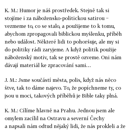
K. M.: Humor je náš prostředek. Stejně tak si
stojíme i za nábožensko-politickou satirou −
vezmeme to, co se stalo, a použijeme to k tomu,
abychom zpropagovali biblickou myšlenku, příběh
nebo událost. Některé lidi to pohoršuje, ale my si
do politiky rádi zaryjeme. A když politik použije
náboženský motiv, tak se prostě ozveme. Oni nám
dávají materiál ke zpracování sami…
J. M.: Jsme součástí města, polis, když nás něco
štve, tak to dáme najevo. To, že popíchneme ty, co
jsou u moci, takových příběhů je Bible taky plná.
K. M.: Cílíme hlavně na Prahu. Jednou jsem ale
omylem zacílil na Ostravu a severní Čechy
a napsali nám odtud nějaký lidi, že nás prokleli a že