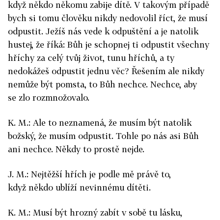
když někdo někomu zabije dítě. V takovým případě
bych si tomu člověku nikdy nedovolil říct, že musí
odpustit. Ježíš nás vede k odpuštění a je natolik
hustej, že říká: Bůh je schopnej ti odpustit všechny
hříchy za celý tvůj život, tunu hříchů, a ty
nedokážeš odpustit jednu věc? Řešením ale nikdy
nemůže být pomsta, to Bůh nechce. Nechce, aby
se zlo rozmnožovalo.
K. M.: Ale to neznamená, že musím být natolik
božský, že musím odpustit. Tohle po nás asi Bůh
ani nechce. Někdy to prostě nejde.
J. M.: Nejtěžší hřích je podle mě právě to,
když někdo ublíží nevinnému dítěti.
K. M.: Musí být hrozný zabít v sobě tu lásku,