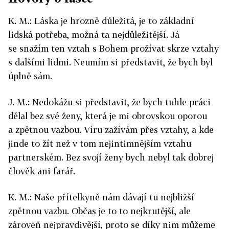
K. M.: Láska je hrozně důležitá, je to základní
lidská potřeba, možná ta nejdůležitější. Já
se snažím ten vztah s Bohem prožívat skrze vztahy
s dalšími lidmi. Neumím si představit, že bych byl
úplně sám.
J. M.: Nedokážu si představit, že bych tuhle práci
dělal bez své ženy, která je mi obrovskou oporou
a zpětnou vazbou. Víru zažívám přes vztahy, a kde
jinde to žít než v tom nejintimnějším vztahu
partnerském. Bez svojí ženy bych nebyl tak dobrej
člověk ani farář.
K. M.: Naše přítelkyně nám dávají tu nejbližší
zpětnou vazbu. Občas je to to nejkrutější, ale
zároveň nejpravdivější, proto se díky nim můžeme