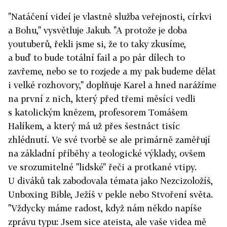
"Natáčení videí je vlastně služba veřejnosti, církvi
a Bohu," vysvětluje Jakub. "A protože je doba
youtuberů, řekli jsme si, že to taky zkusíme,
a buď to bude totální fail a po pár dílech to
zavřeme, nebo se to rozjede a my pak budeme dělat
i velké rozhovory," doplňuje Karel a hned narážíme
na první z nich, který před třemi měsíci vedli
s katolickým knězem, profesorem Tomášem
Halíkem, a který má už přes šestnáct tisíc
zhlédnutí. Ve své tvorbě se ale primárně zaměřují
na základní příběhy a teologické výklady, ovšem
ve srozumitelné "lidské" řeči a protkané vtipy.
U diváků tak zabodovala témata jako Nezcizoložíš,
Unboxing Bible, Ježíš v pekle nebo Stvoření světa.
"Vždycky máme radost, když nám někdo napíše
zprávu typu: Jsem sice ateista, ale vaše videa mě