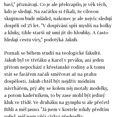
baví," přiznávají. Co je ale překvapilo, je věk těch,
kdo je sledují. Na začátku si říkali, že cílovou
skupinou bude mládež, nakonec je ale nejvíc sledují
dospělí od 25 let. "V dospívání spíš myslíš na holky
a kluky, tihle starší už umí jít do hloubky. A často
hledají cestu víry," podotýká Jakub.
Poznali se během studií na teologické fakultě.
Jakub byl ve třeťáku a Karel v prváku, ani jeden
přitom nepochází z křesťanské rodiny a k tomu
stát se farářem začali směřovat až na prahu
dospělosti. Jakub chtěl být nejdřív módním
návrhářem, prý aby se kolem něj motaly modelky,
a potom kadeřníkem, to by zase mohl být jediný
kluk ve třídě. Ve druháku na gymplu si ale přečetl
Bibli a měl jasno. "Já jsem v kostele nikdy předtím
nebyl, měl jsem vůči církvi předsudky