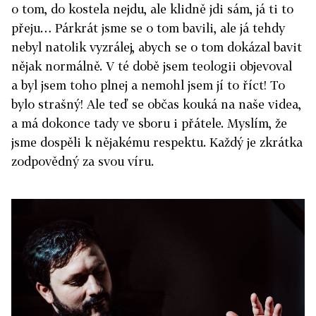
o tom, do kostela nejdu, ale klidně jdi sám, já ti to
přeju… Párkrát jsme se o tom bavili, ale já tehdy
nebyl natolik vyzrálej, abych se o tom dokázal bavit
nějak normálně. V té době jsem teologii objevoval
a byl jsem toho plnej a nemohl jsem jí to říct! To
bylo strašný! Ale teď se občas kouká na naše videa,
a má dokonce tady ve sboru i přátele. Myslím, že
jsme dospěli k nějakému respektu. Každý je zkrátka
zodpovědný za svou víru.