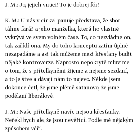
J. M.: Jo, jejich vnuci! To je dobrej fór!
K. M.: U nás v církvi panuje představa, že sbor
táhne farář a jeho manželka, která ho vlastně
vykrývá ve svém volném čase. To, co nezvládne on,
tak zařídí ona. My do toho konceptu zatím úplně
nezapadáme a asi tak můžeme mezi křesťany budit
nějaké kontroverze. Naprosto nepokrytě mluvíme
o tom, že s přítelkyněmi žijeme a nejsme sezdaní,
a to je štve a dávají nám to najevo. Někde jsem
dokonce četl, že jsme plémě satanovo, že jsme
podělaní liberálové.
J. M.: Naše přítelkyně navíc nejsou křesťanky.
Neřekl bych ale, že jsou nevěřící. Podle mě nějakým
způsobem věří.