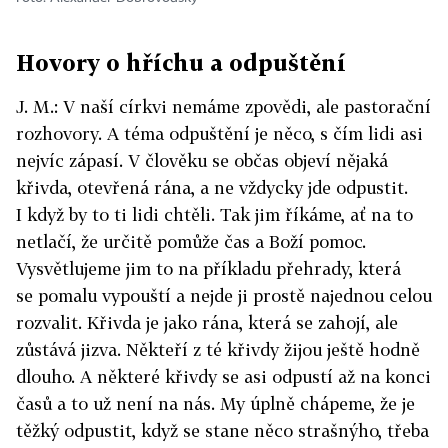
Hovory o hříchu a odpuštění
J. M.: V naší církvi nemáme zpovědi, ale pastorační
rozhovory. A téma odpuštění je něco, s čím lidi asi
nejvíc zápasí. V člověku se občas objeví nějaká
křivda, otevřená rána, a ne vždycky jde odpustit.
I když by to ti lidi chtěli. Tak jim říkáme, ať na to
netlačí, že určitě pomůže čas a Boží pomoc.
Vysvětlujeme jim to na příkladu přehrady, která
se pomalu vypouští a nejde ji prostě najednou celou
rozvalit. Křivda je jako rána, která se zahojí, ale
zůstává jizva. Někteří z té křivdy žijou ještě hodně
dlouho. A některé křivdy se asi odpustí až na konci
časů a to už není na nás. My úplně chápeme, že je
těžký odpustit, když se stane něco strašnýho, třeba