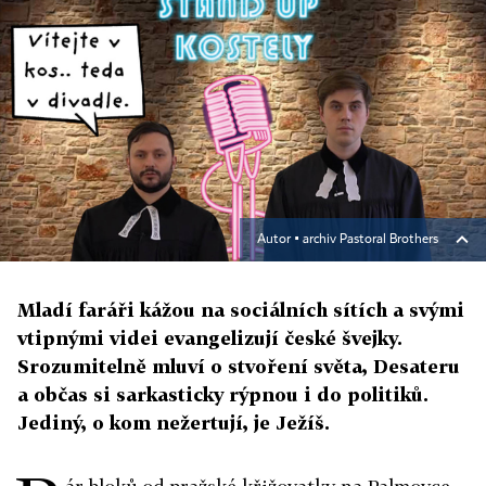
Autor ▪
archiv Pastoral Brothers
Mladí faráři kážou na sociálních sítích a svými
vtipnými videi evangelizují české švejky.
Srozumitelně mluví o stvoření světa, Desateru
a občas si sarkasticky rýpnou i do politiků.
Jediný, o kom nežertují, je Ježíš.