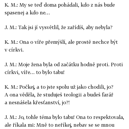
K. M.: My se teď doma pohádali, kdo z nás bude
spasenej a kdo ne…
J. M.: Tak jsi jí vysvětlil, že zařídíš, aby nebyla?
K. M.: Ona o víře přemýšlí, ale prostě nechce být
v církvi.
J. M.: Moje žena byla od začátku hodně proti. Proti
církvi, víře… to bylo tabu!
K. M.: Počkej, a to jste spolu už jako chodili, jo?
A ona věděla, že studuješ teologii a budeš farář
a nesnášela křesťanství, jo?!
J. M.: Jo, tohle téma bylo tabu! Ona to respektovala,
ale říkala mi: Mně to neříkej, nebav se se mnou