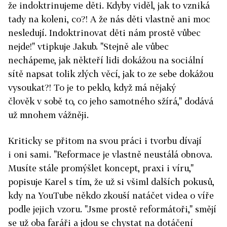
že indoktrinujeme děti. Kdyby viděl, jak to vzniká
tady na koleni, co?! A že nás děti vlastně ani moc
nesledují. Indoktrinovat děti nám prostě vůbec
nejde!" vtipkuje Jakub. "Stejně ale vůbec
nechápeme, jak někteří lidi dokážou na sociální
sítě napsat tolik zlých věcí, jak to ze sebe dokážou
vysoukat?! To je to peklo, když má nějaký
člověk v sobě to, co jeho samotného sžírá," dodává
už mnohem vážněji.
Kriticky se přitom na svou práci i tvorbu dívají
i oni sami. "Reformace je vlastně neustálá obnova.
Musíte stále promýšlet koncept, praxi i víru,"
popisuje Karel s tím, že už si všiml dalších pokusů,
kdy na YouTube někdo zkouší natáčet videa o víře
podle jejich vzoru. "Jsme prostě reformátoři," smějí
se už oba faráři a jdou se chystat na dotáčení