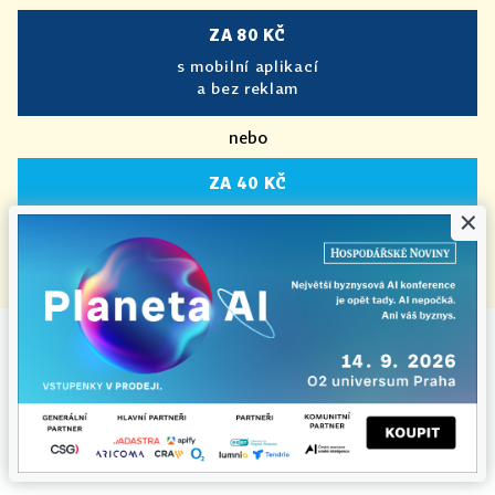
ZA 80 KČ
s mobilní aplikací
a bez reklam
nebo
ZA 40 KČ
×
bez mobilní aplikace
a s reklamou
|
Předplatné HN+ je zcela bez reklam.
Vybíráme z HN