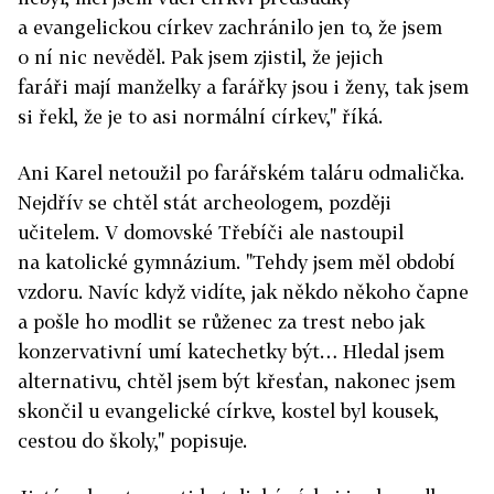
a evangelickou církev zachránilo jen to, že jsem
o ní nic nevěděl. Pak jsem zjistil, že jejich
faráři mají manželky a farářky jsou i ženy, tak jsem
si řekl, že je to asi normální církev," říká.
Ani Karel netoužil po farářském taláru odmalička.
Nejdřív se chtěl stát archeologem, později
učitelem. V domovské Třebíči ale nastoupil
na katolické gymnázium. "Tehdy jsem měl období
vzdoru. Navíc když vidíte, jak někdo někoho čapne
a pošle ho modlit se růženec za trest nebo jak
konzervativní umí katechetky být… Hledal jsem
alternativu, chtěl jsem být křesťan, nakonec jsem
skončil u evangelické církve, kostel byl kousek,
cestou do školy," popisuje.