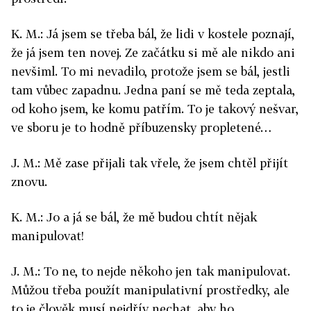
K. M.: Já jsem se třeba bál, že lidi v kostele poznají,
že já jsem ten novej. Ze začátku si mě ale nikdo ani
nevšiml. To mi nevadilo, protože jsem se bál, jestli
tam vůbec zapadnu. Jedna paní se mě teda zeptala,
od koho jsem, ke komu patřím. To je takový nešvar,
ve sboru je to hodně příbuzensky propletené…
J. M.: Mě zase přijali tak vřele, že jsem chtěl přijít
znovu.
K. M.: Jo a já se bál, že mě budou chtít nějak
manipulovat!
J. M.: To ne, to nejde někoho jen tak manipulovat.
Můžou třeba použít manipulativní prostředky, ale
to je člověk musí nejdřív nechat, aby ho