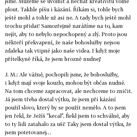
jsme. Můžeme se uvolnit a nechat kreativitu volně
plout. Takhle píšu i kázání. Říkám si, tohle bych
ještě mohl a tohle už asi ne. A tady bych ještě mohl
trochu přidat! Samozřejmě narážíme na to, kam
nejít, aby to nebylo nepochopený a zlý. Proto jsou
někteří překvapení, že naše bohoslužby nejsou
zdaleka tak vtipné jako naše videa. I když moje
přítelkyně říká, že jsem hrozně nudnej!
J. M.: Ale vážně, pochopili jsme, že bohoslužby,
i když mají svoje kouzlo, mohou být občas nudné.
Na tom chceme zapracovat, ale nechceme to zničit.
Já jsem třeba dostal výtku, že jsem při kázání
použil slovo, který by se použít nemělo. A to jsem
jen řekl, že Ježíš "kecal". Řekl jsem to schválně, aby
to ty lidi zatahalo za uši! Taky jsem dostal výtku, že
jsem potetovanej…