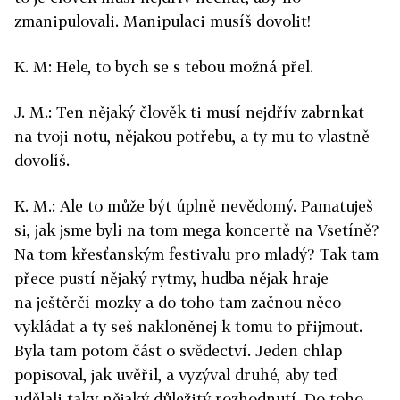
zmanipulovali. Manipulaci musíš dovolit!
K. M: Hele, to bych se s tebou možná přel.
J. M.: Ten nějaký člověk ti musí nejdřív zabrnkat
na tvoji notu, nějakou potřebu, a ty mu to vlastně
dovolíš.
K. M.: Ale to může být úplně nevědomý. Pamatuješ
si, jak jsme byli na tom mega koncertě na Vsetíně?
Na tom křesťanským festivalu pro mladý? Tak tam
přece pustí nějaký rytmy, hudba nějak hraje
na ještěrčí mozky a do toho tam začnou něco
vykládat a ty seš nakloněnej k tomu to přijmout.
Byla tam potom část o svědectví. Jeden chlap
popisoval, jak uvěřil, a vyzýval druhé, aby teď
udělali taky nějaký důležitý rozhodnutí. Do toho