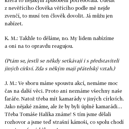
která to nějakým způsobem potřebovala. Udělat
z nevěřícího člověka věřícího podle mě nejde
zvenčí, to musí ten člověk dovolit. Já můžu jen
nabízet.
K. M.: Takhle to děláme, no. My lidem nabízíme
a oni na to opravdu reagujou.
(Ptám se, jestli se někdy setkávají i s představiteli
jiných církví. Zda s někým mají přátelský vztah.)
J. M.: Ve sboru máme spoustu akcí, nemáme moc
čas na další věci. Proto ani neznáme všechny naše
faráře. Natož třeba mít kamarády v jiných církvích.
Jako nějaké známe, ale že by byli úplně kamarádi…
Třeba Tomáše Halíka známe! S tím jsme dělali
rozhovor a jsme teď strašní kámoši, co spolu chodí