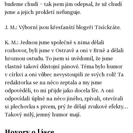
budeme chudí − tak jsem jim odepsal, že už chudí
jsme a jejich prokletí nefunguje.
J. M.: Výborní jsou křesťanští blogeři Tisíckráte.
K. M.: Jednou jsme společně s nima dělali
rozhovor, byli jsme v Ostravě a oni v Brně a dělali
hroznou ostudu. To jsem si uvědomil, že jsme
vlastně takoví důstojní pánové. Téma bylo humor
v církvi a oni vůbec nevystoupili ze svých rolí! Ta
redaktorka se na něco zeptala a my jsme
odpověděli, to mi přijde jako docela fér. A oni
odpovídali úplně na něco jiného, zpívali, otevírali
si plechovku s pivem, prý že dělají zvukové efekty…
Takový milý, jemný humor mají.
Hovory o lásce