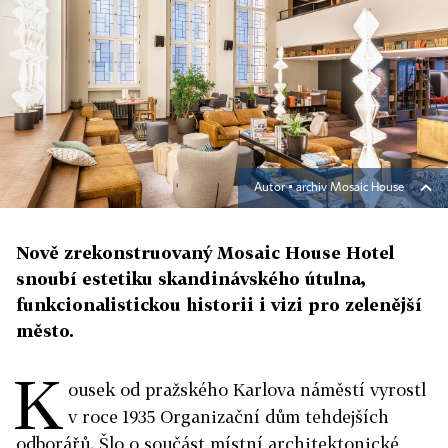
Autor ▪
archiv Mosaic House
Nově zrekonstruovaný Mosaic House Hotel
snoubí estetiku skandinávského útulna,
funkcionalistickou historii i vizi pro zelenější
město.
K
ousek od pražského Karlova náměstí vyrostl
v roce 1935 Organizační dům tehdejších
odborářů. Šlo o součást místní architektonické