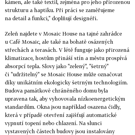
kámen, ale také textil, zejména pro jeho přirozenou
strukturu a haptiku. Při práci se zaměřujeme
na detail a funkci," doplňují designéři.
Zeleň najdete v Mosaic House na tajné zahrádce
u Café Mosaic, ale také na bohatě osázených
střechách a terasách. V létě funguje jako přirozená
klimatizace, hostům přináší stín a městu prospívá
absorpcí tepla. Slovy jako "zelený", "šetrný"
či "udržitelný" se Mosaic House může označovat
díky unikátním ekologicky šetrným technologiím.
Budova památkově chráněného domu byla
upravena tak, aby vyhovovala nízkoenergetickým
standardům. Okna jsou například osazena čidly,
která v případě otevření zajišťují automatické
vypnutí topení nebo chlazení. Na slunci
vystavených částech budovy jsou instalovány