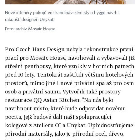
Nové interiéry pokojů ve skandinávském stylu hygge navrhli
rakouští designéři Unykat.
Foto: archiv Mosaic House
Pro Czech Hans Design nebyla rekonstrukce první
prací pro Mosaic House, navrhovali a vybavovali již
střešní penthousy, které vznikly v horních patrech
před 10 lety. Tentokrát zaštítili většinu hotelových
prostorů, mimo jiné i nové privátní spa až pro osm
osob a privátní saunu. Vytvořili také prostory
restaurace QQ Asian Kitchen. "Na nás bylo
navrhnout místo, které bude odpovídat novému
pocitu, jejž budově dali naši spolupracující
kolegové z Atelieru Oï a Unykat. Upřednostňujeme
přírodní materiály, jako je přírodní ocel, dřevo,