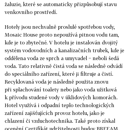
žaluzie, které se automaticky přizpůsobují stavu
venkovního prostředí.
Hotely jsou nechvalně proslulé spotřebou vody,
Mosaic House proto nepoužívá pitnou vodu tam,
kde je to zbytečné. V hotelu je instalován dvojitý
systém vodovodních a kanalizačních trubek, kde je
oddělena voda ze sprch a umyvadel − neboli šedá
voda. Tato relativně čistá voda se následně odvádí
do speciálního zařízení, které ji filtruje a čistí.
Recyklovaná voda je následně použita znovu
při splachování toalety nebo jako voda užitková
k přívodu studené vody v úklidových komorách.
Hotel využívá i odpadní teplo technologických
zařízení zajišťujících provoz hotelu, jako je
chlazení či vzduchotechnika. Také proto získal
ocenění Certifikát udržitelnosti budov BREEAM.