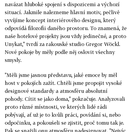
navázat hluboké spojení s dispozicemi a výchozí
situací. Jakmile nalezneme hlavní motiv, pečlivě
vyvíjíme koncept interiérového designu, který
odpovídá filozofii daného prostoru. To znamená, že
naše hotelové projekty jsou vždy jedinečné, a proto
Unykat," tvrdí za rakouské studio Gregor Wöckl.
Nové pokoje by měly podle něj oslovit všechny
smysly.
"Měli jsme jasnou představu, jaké emoce by měl
host v pokojích zažít. Chtěli jsme propojit vysoké
designové standardy a atmosféru absolutní
pohody. Cítit se jako doma," pokračuje. Analyzovali
proto různé místnosti, ve kterých lidé rádi
pobývají, ať už je to kvůli práci, povídání si, nebo
odpočinku, a pokoušeli se zjistit, proč tomu tak je.
Pak se snažili onu atmosféru nadesignovat. "Nejvíc