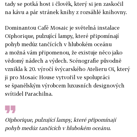
tady se potká host i člověk, který si jen zaskočil
na kávu a pár stránek knihy z rozsáhlé knihovny.
Dominantou Café Mosaic je světelná instalace
Oïphorique, pulzující lampy, které připomínají
pohyb medúz tančících v hlubokém oceánu
a možná vám připomenou, že existuje něco jako
vědomý nádech a výdech. Scénografie původně
vznikla k 20. výročí švýcarského Atelieru Oï, který
ji pro Mosaic House vytvořil ve spolupráci
se španělským výrobcem luxusních designových
svítidel Parachilna.
Oïphorique, pulzující lampy, které připomínají
pohyb medúz tančících v hlubokém oceánu.