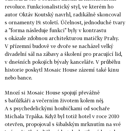
revoluce. Funkcionalistický styl, ve kterém ho
autor Oktáv Koutský navrhl, radikálně skoncoval
s ornamenty 19. století. Účelnost, jednoduché tvary
a "forma následuje funkci" byly v kontrastu
s okázale zdobnou architekturou matičky Prahy.
V přízemní budově ve dvoře se nacházel velký
divadelní sál na zábavy a školení pro pracující lid,
v dnešních pokojích bývaly kanceláře. V průběhu
historie poskytl Mosaic House zázemí také kinu
nebo bance.
Mnozí si Mosaic House spojují převážně
s baťůžkáři a večerním životem kolem něj.
A s psychedelickými houbičkami od sochaře
Michala Trpáka. Když byl totiž hotel v roce 2010
otevřen, propojoval s šibalským mrknutím na své