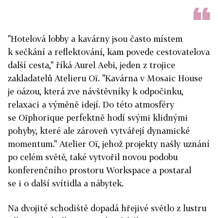
"Hotelová lobby a kavárny jsou často místem
k sečkání a reflektování, kam povede cestovatelova
další cesta," říká Aurel Aebi, jeden z trojice
zakladatelů Atelieru Oï. "Kavárna v Mosaic House
je oázou, která zve návštěvníky k odpočinku,
relaxaci a výměně idejí. Do této atmosféry
se Oïphorique perfektně hodí svými klidnými
pohyby, které ale zároveň vytvářejí dynamické
momentum." Atelier Oï, jehož projekty našly uznání
po celém světě, také vytvořil novou podobu
konferenčního prostoru Workspace a postaral
se i o další svítidla a nábytek.
Na dvojité schodiště dopadá hřejivé světlo z lustru