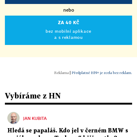
nebo
ZA 40 KČ
bez mobilní aplikace
a s reklamou
|
Předplatné HN+ je zcela bez reklam.
Vybíráme z HN
JAN KUBITA
Hledá se papaláš. Kdo jel v černém BMW s