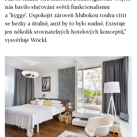
nás bavilo slučování světů funkcionalismu
a 'hygge'. Uspokojit zároveň hlubokou touhu cítit
se hezky a útulně, aniž by to bylo nudné. Existuje
jen několik srovnatelných hotelových konceptů,"
vysvětluje Wöckl.