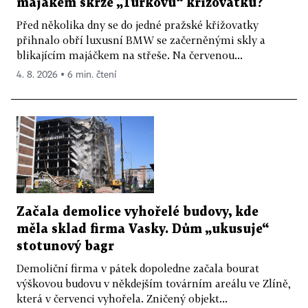
majákem skrze „Turkovu“ křižovatku?
Před několika dny se do jedné pražské křižovatky
přihnalo obří luxusní BMW se začerněnými skly a
blikajícím majáčkem na střeše. Na červenou...
4. 8. 2026 ▪ 6 min. čtení
Začala demolice vyhořelé budovy, kde
měla sklad firma Vasky. Dům „ukusuje“
stotunový bagr
Demoliční firma v pátek dopoledne začala bourat
výškovou budovu v někdejším továrním areálu ve Zlíně,
která v červenci vyhořela. Zničený objekt...