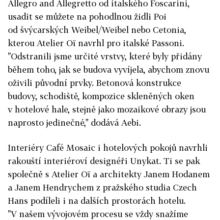
Allegro and Allegretto od italského Foscarini,
usadit se můžete na pohodlnou židli Poi
od švýcarských Weibel/Weibel nebo Cetonia,
kterou Atelier Oï navrhl pro italské Passoni.
"Odstranili jsme určité vrstvy, které byly přidány
během toho, jak se budova vyvíjela, abychom znovu
oživili původní prvky. Betonová konstrukce
budovy, schodiště, kompozice skleněných oken
v hotelové hale, stejně jako mozaikové obrazy jsou
naprosto jedinečné," dodává Aebi.
Interiéry Café Mosaic i hotelových pokojů navrhli
rakouští interiéroví designéři Unykat. Ti se pak
společně s Atelier Oï a architekty Janem Hodanem
a Janem Hendrychem z pražského studia Czech
Hans podíleli i na dalších prostorách hotelu.
"V našem vývojovém procesu se vždy snažíme