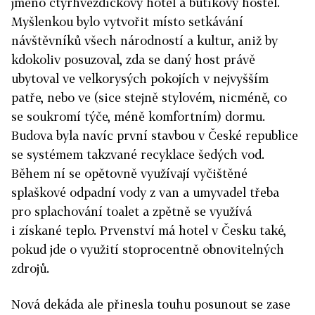
jméno čtyřhvězdičkový hotel a butikový hostel.
Myšlenkou bylo vytvořit místo setkávání
návštěvníků všech národností a kultur, aniž by
kdokoliv posuzoval, zda se daný host právě
ubytoval ve velkorysých pokojích v nejvyšším
patře, nebo ve (sice stejně stylovém, nicméně, co
se soukromí týče, méně komfortním) dormu.
Budova byla navíc první stavbou v České republice
se systémem takzvané recyklace šedých vod.
Během ní se opětovně využívají vyčištěné
splaškové odpadní vody z van a umyvadel třeba
pro splachování toalet a zpětně se využívá
i získané teplo. Prvenství má hotel v Česku také,
pokud jde o využití stoprocentně obnovitelných
zdrojů.
Nová dekáda ale přinesla touhu posunout se zase