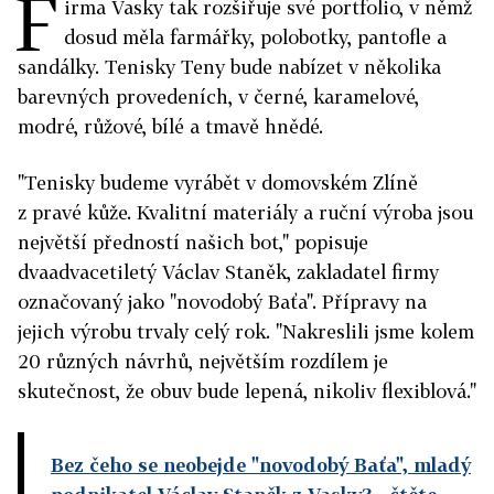
F
irma Vasky tak rozšiřuje své portfolio, v němž
dosud měla farmářky, polobotky, pantofle a
sandálky. Tenisky Teny bude nabízet v několika
barevných provedeních, v černé, karamelové,
modré, růžové, bílé a tmavě hnědé.
"Tenisky budeme vyrábět v domovském Zlíně
z pravé kůže. Kvalitní materiály a ruční výroba jsou
největší předností našich bot," popisuje
dvaadvacetiletý Václav Staněk, zakladatel firmy
označovaný jako "novodobý Baťa". Přípravy na
jejich výrobu trvaly celý rok. "Nakreslili jsme kolem
20 různých návrhů, největším rozdílem je
skutečnost, že obuv bude lepená, nikoliv flexiblová."
Bez čeho se neobejde "novodobý Baťa", mladý