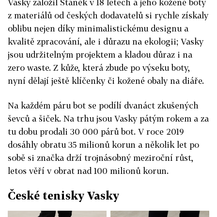
Vasky založil Staněk v 18 letech a jeho kožené boty
z materiálů od českých dodavatelů si rychle získaly
oblibu nejen díky minimalistickému designu a
kvalitě zpracování, ale i důrazu na ekologii; Vasky
jsou udržitelným projektem a kladou důraz i na
zero waste. Z kůže, která zbude po výseku boty,
nyní dělají ještě klíčenky či kožené obaly na diáře.
Na každém páru bot se podílí dvanáct zkušených
ševců a šiček. Na trhu jsou Vasky pátým rokem a za
tu dobu prodali 30 000 párů bot. V roce 2019
dosáhly obratu 35 milionů korun a několik let po
sobě si značka drží trojnásobný meziroční růst,
letos věří v obrat nad 100 milionů korun.
České tenisky Vasky