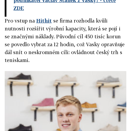
podnikatel Václav Staněk z Vasky?
- čtěte
ZDE
Pro vstup na
Hithit
se firma rozhodla kvůli
nutnosti rozšířit výrobní kapacity, která se pojí i
se značnými náklady. Původní cíl 450 tisíc korun
se povedlo vybrat za 12 hodin, což Vasky opravňuje
dál snít o neskromném cíli: ovládnout český trh s
teniskami.