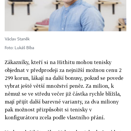
Václav Staněk
Foto: Lukáš Bíba
Zákazníky, kteří si na Hithitu mohou tenisky
objednat v předprodeji za nejnižší možnou cenu 2
299 korun, lákají na další bonusy, pokud se povede
vybrat ještě větší množství peněz. Za milion, k
němuž se ve středu večer již částka rychle blížila,
mají přijít další barevné varianty, za dva miliony
pak možnost přizpůsobit si tenisky v
konfigurátoru zcela podle vlastního přání.