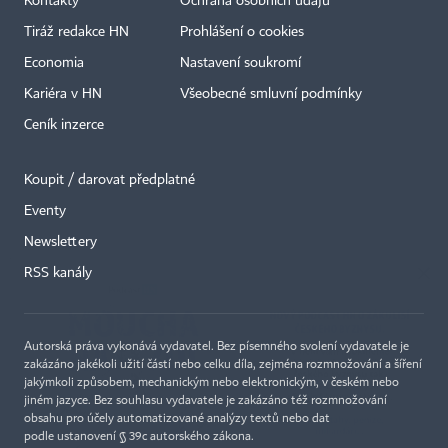
Kontakty
Ochrana osobních údajů
Tiráž redakce HN
Prohlášení o cookies
Economia
Nastavení soukromí
Kariéra v HN
Všeobecné smluvní podmínky
Ceník inzerce
Koupit / darovat předplatné
Eventy
×
Newslettery
RSS kanály
Autorská práva vykonává vydavatel. Bez písemného svolení vydavatele je
zakázáno jakékoli užití částí nebo celku díla, zejména rozmnožování a šíření
jakýmkoli způsobem, mechanickým nebo elektronickým, v českém nebo
jiném jazyce. Bez souhlasu vydavatele je zakázáno též rozmnožování
obsahu pro účely automatizované analýzy textů nebo dat
podle ustanovení § 39c autorského zákona.