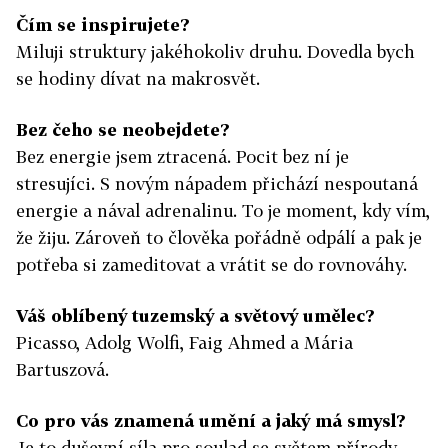
Čím se inspirujete?
Miluji struktury jakéhokoliv druhu. Dovedla bych
se hodiny dívat na makrosvět.
Bez čeho se neobejdete?
Bez energie jsem ztracená. Pocit bez ní je
stresujíci. S novým nápadem přichází nespoutaná
energie a nával adrenalinu. To je moment, kdy vím,
že žiju. Zároveň to člověka pořádně odpálí a pak je
potřeba si zameditovat a vrátit se do rovnováhy.
Váš oblíbený tuzemský a světový umělec?
Picasso, Adolg Wolfi, Faig Ahmed a Mária
Bartuszová.
Co pro vás znamená umění a jaký má smysl?
Je to duševní síla pro soulad se světem přírody.