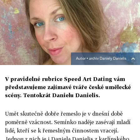
Autor ▪
archiv Daniely Danielis
V pravidelné rubrice Speed Art Dating vám
představujeme zajímavé tváře české umělecké
scény. Tentokrát Danielu Danielis.
Umět skutečně dobře řemeslo je v dnešní době
poměrně vzácnost. Semínko naděje zasévají mladí
lidé, kteří se k řemeslným činnostem vracejí.
Jednou z nich je i Daniela Danielis z karlínského