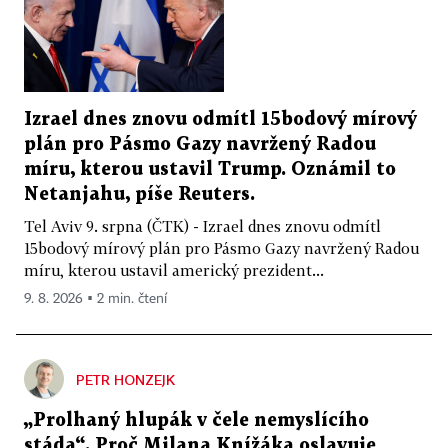
Izrael dnes znovu odmítl 15bodový mírový
plán pro Pásmo Gazy navržený Radou
míru, kterou ustavil Trump. Oznámil to
Netanjahu, píše Reuters.
Tel Aviv 9. srpna (ČTK) - Izrael dnes znovu odmítl
15bodový mírový plán pro Pásmo Gazy navržený Radou
míru, kterou ustavil americký prezident...
9. 8. 2026 ▪ 2 min. čtení
PETR HONZEJK
„Prolhaný hlupák v čele nemyslícího
stáda“. Proč Milana Knížáka oslavuje