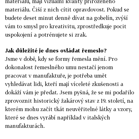
materiálů, mají vizuální kvality přirozeného
materiálu. Čiší z nich cítit opravdovost. Pokud se
budete deset minut denně dívat na gobelín, zvýší
vám to smysl pro kreativitu, zprostředkuje pocit
uspokojení a potrénujete si zrak.
Jak důležité je dnes ovládat řemeslo?
Jsme v době, kdy se formy řemesla mění. Pro
dokonalost řemeslného umu nestačí jenom
pracovat v manufaktuře, je potřeba umět
vyhledávat lidi, kteří mají víceleté zkušenosti a
dokáží vám je předat. Jsem pyšná, že se mi podařilo
zprovoznit historický žakárový stav z 19. století, na
kterém mohu začít tkát neuvěřitelné látky a vzory,
které se dnes vyrábí například v italských
manufakturách.