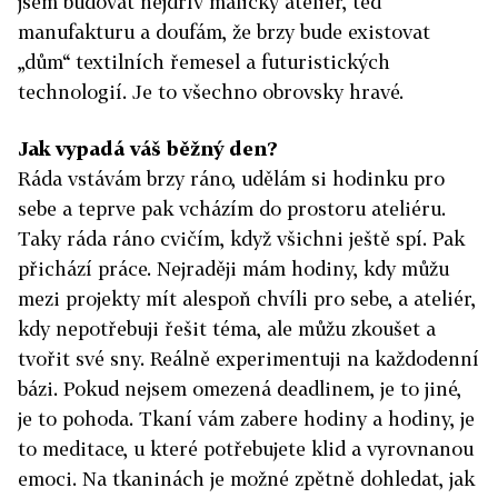
jsem budovat nejdřív maličký ateliér, teď
manufakturu a doufám, že brzy bude existovat
„dům“ textilních řemesel a futuristických
technologií. Je to všechno obrovsky hravé.
Jak vypadá váš běžný den?
Ráda vstávám brzy ráno, udělám si hodinku pro
sebe a teprve pak vcházím do prostoru ateliéru.
Taky ráda ráno cvičím, když všichni ještě spí. Pak
přichází práce. Nejraději mám hodiny, kdy můžu
mezi projekty mít alespoň chvíli pro sebe, a ateliér,
kdy nepotřebuji řešit téma, ale můžu zkoušet a
tvořit své sny. Reálně experimentuji na každodenní
bázi. Pokud nejsem omezená deadlinem, je to jiné,
je to pohoda. Tkaní vám zabere hodiny a hodiny, je
to meditace, u které potřebujete klid a vyrovnanou
emoci. Na tkaninách je možné zpětně dohledat, jak