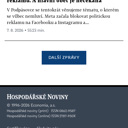
reklamu. A hlavní oběť je nečekaná
V Podpásovce se tentokrát věnujeme tématu, o kterém
se vůbec nemluví. Meta začala blokovat politickou
reklamu na Facebooku a Instagramu a...
7. 8. 2026 ▪ 55:23 min.
DALŠÍ ZPRÁVY
©
1996-2026
Economia, a.s.
Hospodářské noviny (print) ISSN 0862-9587
Hospodářské noviny (online) ISSN 2787-950X