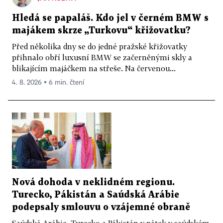
Hledá se papaláš. Kdo jel v černém BMW s
majákem skrze „Turkovu“ křižovatku?
Před několika dny se do jedné pražské křižovatky
přihnalo obří luxusní BMW se začerněnými skly a
blikajícím majáčkem na střeše. Na červenou...
4. 8. 2026 ▪ 6 min. čtení
Nová dohoda v neklidném regionu.
Turecko, Pákistán a Saúdská Arábie
podepsaly smlouvu o vzájemné obraně
Saúdská Arábie, Turecko a Pákistán v pátek v saúdském