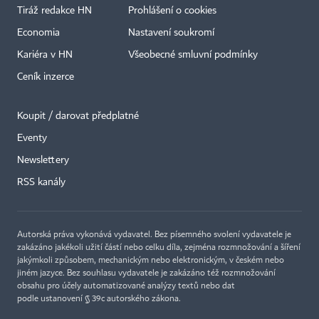
Tiráž redakce HN
Prohlášení o cookies
Economia
Nastavení soukromí
Kariéra v HN
Všeobecné smluvní podmínky
Ceník inzerce
Koupit / darovat předplatné
Eventy
Newslettery
RSS kanály
Autorská práva vykonává vydavatel. Bez písemného svolení vydavatele je
zakázáno jakékoli užití částí nebo celku díla, zejména rozmnožování a šíření
jakýmkoli způsobem, mechanickým nebo elektronickým, v českém nebo
jiném jazyce. Bez souhlasu vydavatele je zakázáno též rozmnožování
obsahu pro účely automatizované analýzy textů nebo dat
podle ustanovení § 39c autorského zákona.