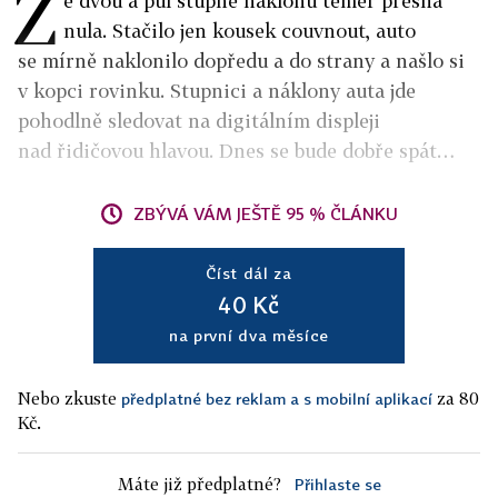
Z
e dvou a půl stupně náklonu téměř přesná
nula. Stačilo jen kousek couvnout, auto
se mírně naklonilo dopředu a do strany a našlo si
v kopci rovinku. Stupnici a náklony auta jde
pohodlně sledovat na digitálním displeji
nad řidičovou hlavou. Dnes se bude dobře spát…
ZBÝVÁ VÁM JEŠTĚ 95 % ČLÁNKU
Číst dál za
40 Kč
na první dva měsíce
Nebo zkuste
za 80
předplatné bez reklam a s mobilní aplikací
Kč.
Máte již předplatné?
Přihlaste se