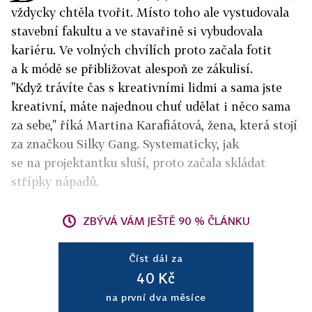
vždycky chtěla tvořit. Místo toho ale vystudovala
stavební fakultu a ve stavařině si vybudovala
kariéru. Ve volných chvílích proto začala fotit
a k módě se přibližovat alespoň ze zákulisí.
"Když trávíte čas s kreativními lidmi a sama jste
kreativní, máte najednou chuť udělat i něco sama
za sebe," říká Martina Karafiátová, žena, která stojí
za značkou Silky Gang. Systematicky, jak
se na projektantku sluší, proto začala skládat
střípky nápadů.
ZBÝVÁ VÁM JEŠTĚ 90 % ČLÁNKU
Číst dál za
40 Kč
na první dva měsíce