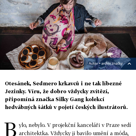
Autor ▪
archiv značky
Otesánek, Sedmero krkavců i ne tak líbezné
Jezinky. Víru, že dobro vždycky zvítězí,
připomíná značka Silky Gang kolekcí
hedvábných šátků v pojetí českých ilustrátorů.
B
ylo, nebylo. V projekční kanceláři v Praze sedí
architektka. Vždycky ji bavilo umění a móda,